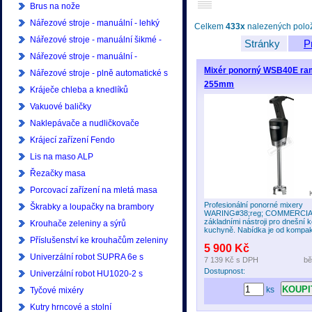
Brus na nože
Nářezové stroje - manuální - lehký
Celkem
433x
nalezených polože
provoz
Nářezové stroje - manuální šikmé -
Stránky
P
lehký provoz
Nářezové stroje - manuální -
Mixér ponorný WSB40E r
profesionální
Nářezové stroje - plně automatické s
255mm
ukládáním - profesionální
Kráječe chleba a knedlíků
Vakuové baličky
Naklepávače a nudličkovače
Krájecí zařízení Fendo
Lis na maso ALP
Řezačky masa
Porcovací zařízení na mletá masa
Profesionální ponorné mixery
Škrabky a loupačky na brambory
WARING#38;reg; COMMERCIAL
základními nástroji pro dnešní 
Krouhače zeleniny a sýrů
kuchyně. Nabídka je od kompakt
Příslušenství ke krouhačům zeleniny
5 900 Kč
Univerzální robot SUPRA 6e s
7 139 Kč
s DPH
bě
Dostupnost:
příslušenstvím
Univerzální robot HU1020-2 s
ks
příslušenstvím
Tyčové mixéry
Kutry hrncové a stolní