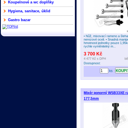
Koupelnové a wc doplňky
Hygiena, sanitace, úklid
Gastro bazar
• Nůž, mixovací rameno a šleha
nerezové oceli. • Snadná manip
hmotnosti jednotky pouze 1,95k
rychle vyměnitelný m...
3 700 Kč
4 477 Kč
s DPH
bě
Dostupnost:
ks
Mixér ponorný WSB33XE 
177,5mm