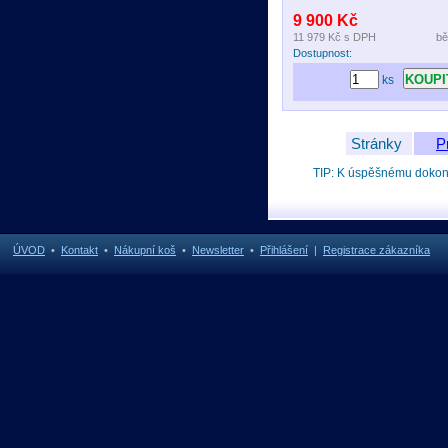
9 900 Kč
11 979 Kč
s DPH
bě
Dostupnost:
ks
Stránky
P
TIP: K úspěšnému doko
ÚVOD
•
Kontakt
•
Nákupní koš
•
Newsletter
•
Přihlášení
|
Registrace zákazníka