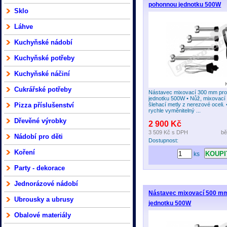
pohonnou jednotku 500W
Sklo
Láhve
Kuchyňské nádobí
Kuchyňské potřeby
Kuchyňské náčiní
Cukrářské potřeby
Nástavec mixovací 300 mm pr
jednotku 500W • Nůž, mixovací
Pizza příslušenství
šlehací metly z nerezové oceli.
rychle vyměnitelný ...
Dřevěné výrobky
2 900 Kč
3 509 Kč
s DPH
bě
Nádobí pro děti
Dostupnost:
Koření
ks
Party - dekorace
Jednorázové nádobí
Nástavec mixovací 500 m
Ubrousky a ubrusy
jednotku 500W
Obalové materiály