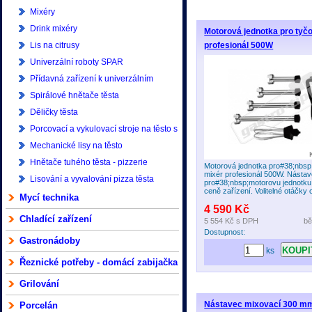
Mixéry
Drink mixéry
Motorová jednotka pro tyč
Lis na citrusy
profesionál 500W
Univerzální roboty SPAR
Přídavná zařízení k univerzálním
robotům SPAR
Spirálové hnětače těsta
Děličky těsta
Porcovací a vykulovací stroje na těsto s
příslušenstvím - pizzerie
Mechanické lisy na těsto
Hnětače tuhého těsta - pizzerie
Motorová jednotka pro#38;nbs
mixér profesionál 500W. Násta
Lisování a vyvalování pizza těsta
pro#38;nbsp;motorovu jednotku
ceně zařízení. Volitelné otáčky o
Mycí technika
4 590 Kč
Chladící zařízení
5 554 Kč
s DPH
bě
Dostupnost:
Gastronádoby
ks
Řeznické potřeby - domácí zabijačka
Grilování
Nástavec mixovací 300 m
Porcelán