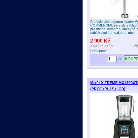
Profesionální ponorné mixery
COMMERCIAL se staly základním
pro dnešní komerční kuchyně. 
nabídka od kompaktních mo ...
2 900 Kč
3 509 Kč
s DPH
bě
Dostupnost:
ks
Mixér X-TREME MX1300XT
(PROG+PULS+LCD)