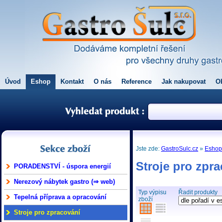
Úvod
Eshop
Kontakt
O nás
Reference
Jak nakupovat
O
Jste zde:
GastroSulc.cz
»
Esho
Stroje pro zpr
PORADENSTVÍ - úspora energií
Nerezový nábytek gastro (⇒ web)
Typ výpisu
Řadit produkty
Tepelná příprava a opracování
zboží
Stroje pro zpracování