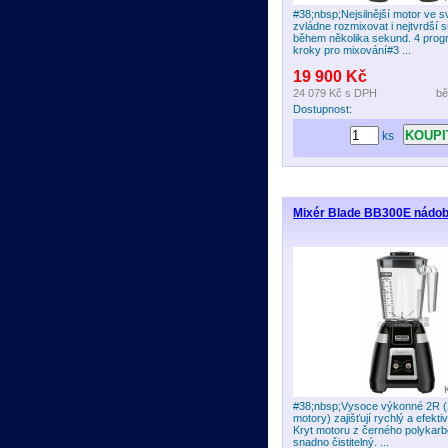
#38;nbsp;Nejsilnější motor ve sv
zvládne rozmixovat i nejtvrdší 
během několika sekund. 4 prog
kroky pro mixování#3 ...
19 900 Kč
24 079 Kč
s DPH
bě
Dostupnost:
ks
Mixér Blade BB300E nádoba
#38;nbsp;Vysoce výkonné 2R (2
motory) zajišťují rychlý a efekti
Kryt motoru z černého polykarb
snadno čistitelný. ...