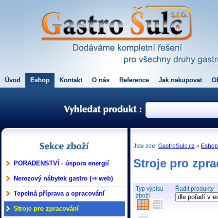
Úvod
Eshop
Kontakt
O nás
Reference
Jak nakupovat
O
Jste zde:
GastroSulc.cz
»
Esho
Stroje pro zpr
PORADENSTVÍ - úspora energií
Nerezový nábytek gastro (⇒ web)
Typ výpisu
Řadit produkty
Tepelná příprava a opracování
zboží
Stroje pro zpracování