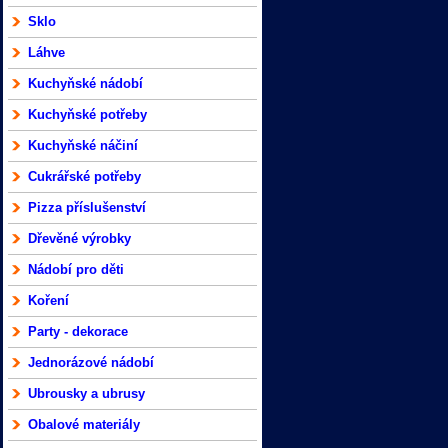
Sklo
Láhve
Kuchyňské nádobí
Kuchyňské potřeby
Kuchyňské náčiní
Cukrářské potřeby
Pizza příslušenství
Dřevěné výrobky
Nádobí pro děti
Koření
Party - dekorace
Jednorázové nádobí
Ubrousky a ubrusy
Obalové materiály