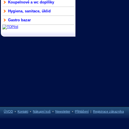
Koupelnové a wc doplňky
Hygiena, sanitace, úklid
Gastro bazar
ÚVOD
•
Kontakt
•
Nákupní koš
•
Newsletter
•
Přihlášení
|
Registrace zákazníka