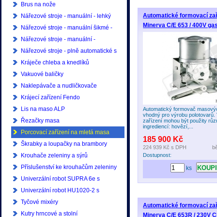
Brus na nože
Automatické formovací zař
Nářezové stroje - manuální - lehký
Minerva C/E 653 / 400V ga
provoz
Nářezové stroje - manuální šikmé -
lehký provoz
Nářezové stroje - manuální -
profesionální
Nářezové stroje - plně automatické s
ukládáním - profesionální
Kráječe chleba a knedlíků
Vakuové baličky
Naklepávače a nudličkovače
Krájecí zařízení Fendo
Lis na maso ALP
Automatický formovač masový
vhodný pro výrobu polotovarů
Řezačky masa
zařízení mohou být použity rů
ingrediencí: hovězí,...
Porcovací zařízení na mletá masa
185 900 Kč
Škrabky a loupačky na brambory
224 939 Kč
s DPH
b
Krouhače zeleniny a sýrů
Dostupnost:
Příslušenství ke krouhačům zeleniny
ks
Univerzální robot SUPRA 6e s
příslušenstvím
Univerzální robot HU1020-2 s
příslušenstvím
Tyčové mixéry
Automatické formovací zař
Kutry hrncové a stolní
Minerva C/E 653R / 230V 