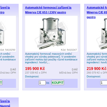
ízení la
Automatické formovací zařízení la
Automatické fo
stro
Minerva C/E 653 / 230V gastro
Minerva C/E 6
gastro
Kód: 5410250
Kód: 5410247
ch směsí
Automatický formovač masových směsí
Automatický for
. V uvedeném
vhodný pro výrobu polotovarů. V uvedeném
vhodný pro výro
zné kombinace
zařízení mohou být použity různé kombinace
zařízení mohou b
ingrediencí: hovězí,...
ingrediencí: hověz
195 900 Kč
219 900 Kč
0 Kč
0 Kč
ěžná bez DPH
237 039 Kč
s DPH
běžná bez DPH
266 079 Kč
s DP
Dostupnost:
Dostupnost:
ks
ízení la
Chlazené