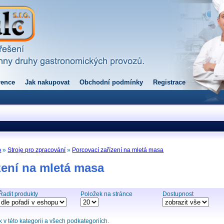
rence
Jak nakupovat
Obchodní podmínky
Registrace
p
»
Stroje pro zpracování
»
Porcovací zařízení na mletá masa
zení na mletá masa
Řadit produkty
Položek na stránce
Dostupnost
v této kategorii a všech podkategoriích.