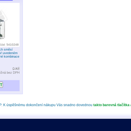
Kód: 5410248
ch směsí
. V uvedeném
zné kombinace
0 Kč
ěžná bez DPH
P: K úspěšnému dokončení nákupu Vás snadno dovednou
takto barevná tlačítka