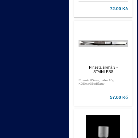
72.00 Kč
Pinzeta šikmá 3 -
STAINLESS
Rozměr 85mm, váha 10g
KDS\xa0Sedlčany
57.00 Kč