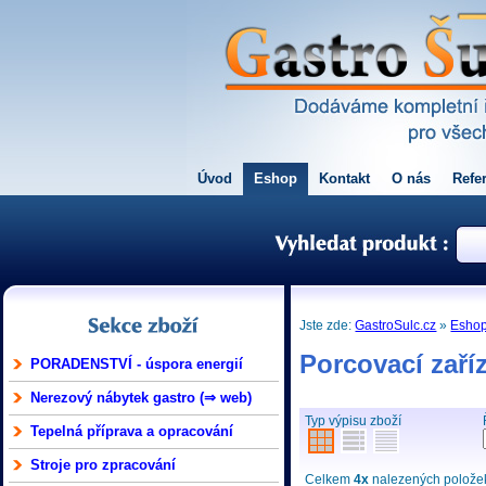
Úvod
Eshop
Kontakt
O nás
Refe
Jste zde:
GastroSulc.cz
»
Esho
Porcovací zaří
PORADENSTVÍ - úspora energií
Nerezový nábytek gastro (⇒ web)
Typ výpisu zboží
Tepelná příprava a opracování
Stroje pro zpracování
Celkem
4x
nalezených položek 