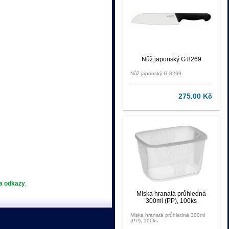
Nůž japonský G 8269
Nůž japonský G 8269
275.00 Kč
 a odkazy
.
Miska hranatá průhledná
300ml (PP), 100ks
Miska hranatá průhledná 300ml
(PP), 100ks