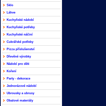
Sklo
Láhve
Kuchyňské nádobí
Kuchyňské potřeby
Kuchyňské náčiní
Cukrářské potřeby
Pizza příslušenství
Dřevěné výrobky
Nádobí pro děti
Koření
Party - dekorace
Jednorázové nádobí
Ubrousky a ubrusy
Obalové materiály