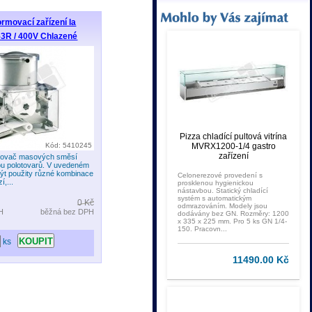
rmovací zařízení la
53R / 400V Chlazené
Pizza chladící pultová vitrína
Kód: 5410245
MVRX1200-1/4 gastro
zařízení
movač masových směsí
bu polotovarů. V uvedeném
ýt použity různé kombinace
Celonerezové provedení s
í,...
prosklenou hygienickou
nástavbou. Statický chladící
systém s automatickým
0 Kč
odmrazováním. Modely jsou
H
běžná bez DPH
dodávány bez GN. Rozměry: 1200
x 335 x 225 mm. Pro 5 ks GN 1/4-
150. Pracovn...
ks
11490.00 Kč