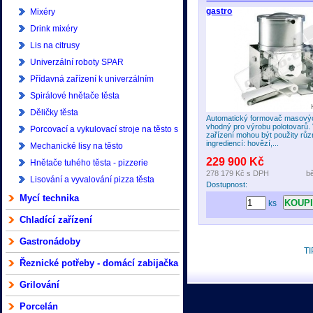
gastro
Mixéry
Drink mixéry
Lis na citrusy
Univerzální roboty SPAR
Přídavná zařízení k univerzálním
robotům SPAR
Spirálové hnětače těsta
Děličky těsta
Automatický formovač masový
vhodný pro výrobu polotovarů
Porcovací a vykulovací stroje na těsto s
zařízení mohou být použity rů
ingrediencí: hovězí,...
příslušenstvím - pizzerie
Mechanické lisy na těsto
229 900 Kč
Hnětače tuhého těsta - pizzerie
278 179 Kč
s DPH
b
Lisování a vyvalování pizza těsta
Dostupnost:
Mycí technika
ks
Chladící zařízení
Gastronádoby
TI
Řeznické potřeby - domácí zabijačka
Grilování
Porcelán