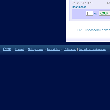
32 926 Kč
s DPH
bě
Dostupnost:
ks
TIP: K úspěšnému doko
ÚVOD
•
Kontakt
•
Nákupní koš
•
Newsletter
•
Přihlášení
|
Registrace zákazníka