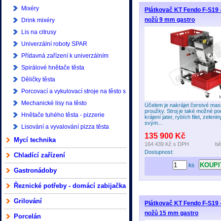
Mixéry
Plátkovač KT Fendo F-S19 -
nožů 9 mm gastro
Drink mixéry
Lis na citrusy
Univerzální roboty SPAR
Přídavná zařízení k univerzálním
robotům SPAR
Spirálové hnětače těsta
Děličky těsta
Porcovací a vykulovací stroje na těsto s
příslušenstvím - pizzerie
Mechanické lisy na těsto
Účelem je nakrájet čerstvé mas
proužky. Stroj je také možné po
Hnětače tuhého těsta - pizzerie
krájení jater, rybích filet, zelenin
svým...
Lisování a vyvalování pizza těsta
135 900 Kč
Mycí technika
164 439 Kč
s DPH
bě
Dostupnost:
Chladící zařízení
ks
Gastronádoby
Řeznické potřeby - domácí zabijačka
Grilování
Plátkovač KT Fendo F-S19 -
nožů 15 mm gastro
Porcelán