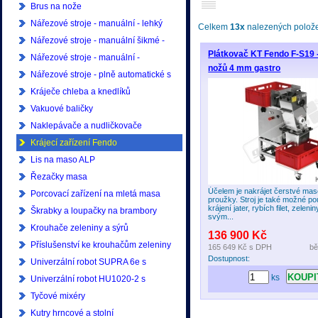
Brus na nože
Nářezové stroje - manuální - lehký
Celkem
13x
nalezených položek
provoz
Nářezové stroje - manuální šikmé -
Plátkovač KT Fendo F-S19 -
lehký provoz
Nářezové stroje - manuální -
nožů 4 mm gastro
profesionální
Nářezové stroje - plně automatické s
ukládáním - profesionální
Kráječe chleba a knedlíků
Vakuové baličky
Naklepávače a nudličkovače
Krájecí zařízení Fendo
Lis na maso ALP
Řezačky masa
Účelem je nakrájet čerstvé mas
Porcovací zařízení na mletá masa
proužky. Stroj je také možné po
krájení jater, rybích filet, zelenin
Škrabky a loupačky na brambory
svým...
Krouhače zeleniny a sýrů
136 900 Kč
Příslušenství ke krouhačům zeleniny
165 649 Kč
s DPH
bě
Dostupnost:
Univerzální robot SUPRA 6e s
ks
příslušenstvím
Univerzální robot HU1020-2 s
příslušenstvím
Tyčové mixéry
Kutry hrncové a stolní