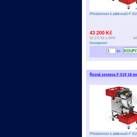
Příslušenství k plátkovači F-S1
43 200 Kč
52 272 Kč
s DPH
bě
Dostupnost:
ks
Řezná sestava F-S19 18 m
Příslušenství k plátkovači F-S1