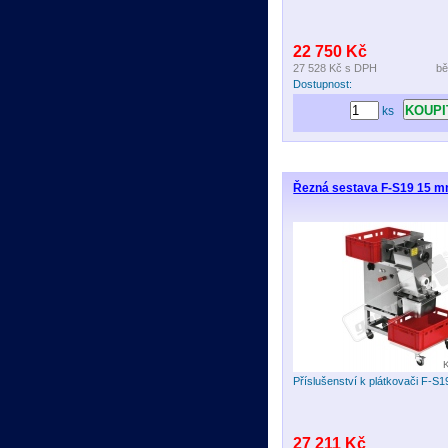
22 750 Kč
27 528 Kč
s DPH
bě
Dostupnost:
ks
Řezná sestava F-S19 15 m
Příslušenství k plátkovači F-S1
27 211 Kč