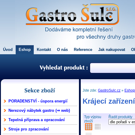
Úvod
Eshop
Kontakt
O nás
Reference
Jak nakupovat
O
Jste zde:
GastroSulc.cz
»
Esho
Krájecí zařízen
PORADENSTVÍ - úspora energií
Nerezový nábytek gastro (⇒ web)
Typ výpisu
Řadit produkty
Tepelná příprava a opracování
zboží
Stroje pro zpracování