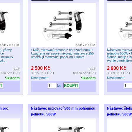
Kód: 7116710
Kód: 7116712
p;Tyčový
• Nůž, mixovací rameno z nerezové oceli. •
Nástavec mixova
vce
Uzavřené nerezové mixovací nástavce 250
jednotku 500W •
 nejsou v
umožňují maximální ponor od 170mm.
šlehací metly z n
d ...
rychle vyměnitelný
2 500 Kč
2 900 Kč
0 Kč
0 Kč
ěžná bez DPH
3 025 Kč
s DPH
běžná bez DPH
3 509 Kč
s DPH
Skladem
Dostupnost:
Skladem
Dostupnost:
ks
m pro
Nástavec mixovací 500 mm pohonnou
Nástavec šleh
jednotku 500W
jednotku 500W