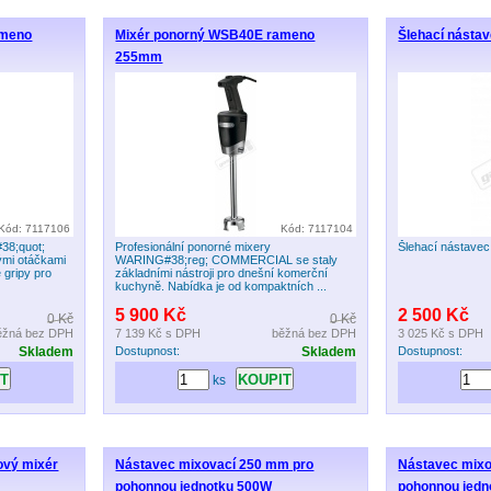
ameno
Mixér ponorný WSB40E rameno
Šlehací násta
255mm
Kód: 7117106
Kód: 7117104
38;quot;
Profesionální ponorné mixery
Šlehací nástave
ými otáčkami
WARING#38;reg; COMMERCIAL se staly
 gripy pro
základními nástroji pro dnešní komerční
kuchyně. Nabídka je od kompaktních ...
5 900 Kč
2 500 Kč
0 Kč
0 Kč
ěžná bez DPH
7 139 Kč
s DPH
běžná bez DPH
3 025 Kč
s DPH
Skladem
Dostupnost:
Skladem
Dostupnost:
ks
ový mixér
Nástavec mixovací 250 mm pro
Nástavec mixo
pohonnou jednotku 500W
pohonnou jedn