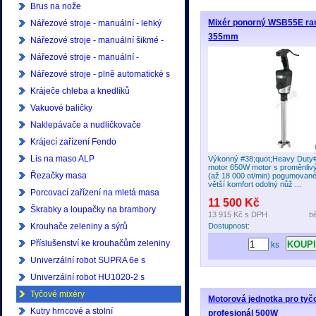
Brus na nože
Mixér ponorný WSB55E r
Nářezové stroje - manuální - lehký
355mm
provoz
Nářezové stroje - manuální šikmé -
lehký provoz
Nářezové stroje - manuální -
profesionální
Nářezové stroje - plně automatické s
ukládáním - profesionální
Kráječe chleba a knedlíků
Vakuové baličky
Naklepávače a nudličkovače
Krájecí zařízení Fendo
Lis na maso ALP
Výkonný #38;quot;Heavy Duty#
motor 650W motor s proměnliv
Řezačky masa
(až 18 000 ot/min) pogumované
větší komfort odolný nůž ...
Porcovací zařízení na mletá masa
11 500 Kč
Škrabky a loupačky na brambory
13 915 Kč
s DPH
b
Krouhače zeleniny a sýrů
Dostupnost:
Příslušenství ke krouhačům zeleniny
ks
Univerzální robot SUPRA 6e s
příslušenstvím
Univerzální robot HU1020-2 s
příslušenstvím
Tyčové mixéry
Motorová jednotka pro tyč
Kutry hrncové a stolní
profesionál 500W