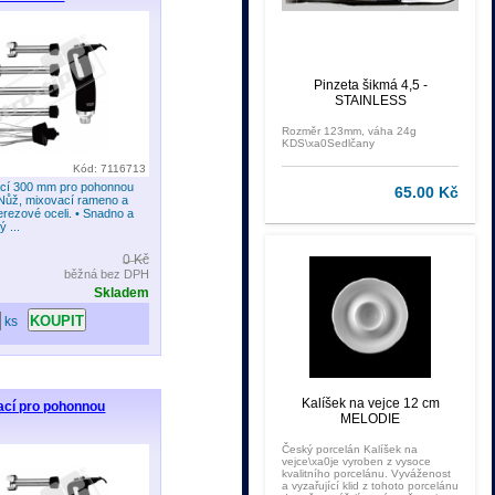
Pinzeta šikmá 4,5 -
STAINLESS
Rozměr 123mm, váha 24g
KDS\xa0Sedlčany
Kód: 7116713
cí 300 mm pro pohonnou
65.00 Kč
 Nůž, mixovací rameno a
erezové oceli. • Snadno a
 ...
0 Kč
běžná bez DPH
Skladem
ks
Kalíšek na vejce 12 cm
ací pro pohonnou
MELODIE
Český porcelán Kalíšek na
vejce\xa0je vyroben z vysoce
kvalitního porcelánu. Vyváženost
a vyzařující klid z tohoto porcelánu