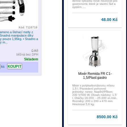
denně vytvářejí nové možnosti pro
gastronomii, které je vlastní řád a
systém. ...
48.00 Kč
Kód: 7116718
rameno a šlehací metly z
• Snadná manipulace díky
ky pouze 1,95kg. • Snadno a
ý m...
0 Kč
běžná bez DPH
Skladem
ks
Mixér Remida FR C1-
1,5/Plast gastro
Mixer s polykarbonátovou mísou
1,5 l. Provedení pohonné
jednotky: nerez. Napětí/Příkon:
230 V/500 W. Obsah nádoby: 1,5
l. Otáčky 16.000. - 25.000 ot./min.
Rozměry: 200 x 200 x 470 mm.
Hmotnost 5,6 kg.
8500.00 Kč