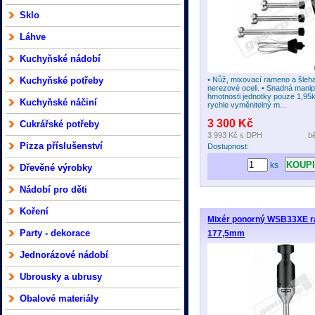
Sklo
Láhve
Kuchyňské nádobí
Kuchyňské potřeby
• Nůž, mixovací rameno a šleha
nerezové oceli. • Snadná manip
hmotnosti jednotky pouze 1,95
Kuchyňské náčiní
rychle vyměnitelný m...
3 300 Kč
Cukrářské potřeby
3 993 Kč
s DPH
b
Pizza příslušenství
Dostupnost:
ks
Dřevěné výrobky
Nádobí pro děti
Koření
Mixér ponorný WSB33XE 
Party - dekorace
177,5mm
Jednorázové nádobí
Ubrousky a ubrusy
Obalové materiály