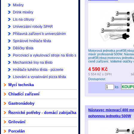
Mixéry
Drink mixéry
Lis na citrusy
Univerzální roboty SPAR
Přídavná zařízení k univerzálním
robotům SPAR
Spirálové hnětače těsta
Děličky těsta
Motorová jednotka pro#38;nbs
mixér profesionál 500W. Násta
Porcovací a vykulovací stroje na těsto s
pro#38;nbsp;motorovu jednotku
ceně zařízení. Volitelné otáčky o
příslušenstvím - pizzerie
Mechanické lisy na těsto
4 590 Kč
Hnětače tuhého těsta - pizzerie
5 554 Kč
s DPH
b
Lisování a vyvalování pizza těsta
Dostupnost:
Mycí technika
ks
Chladící zařízení
Gastronádoby
Nástavec mixovací 400 m
Řeznické potřeby - domácí zabijačka
pohonnou jednotku 500W
Grilování
Porcelán