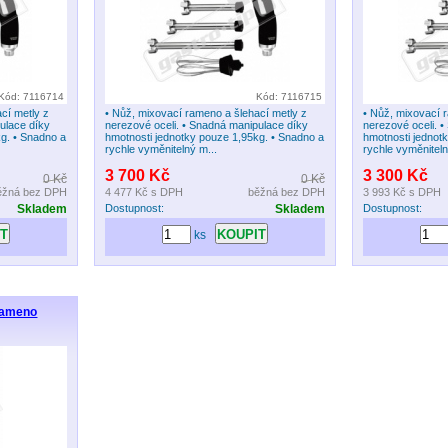
Kód: 7116714
Kód: 7116715
cí metly z
• Nůž, mixovací rameno a šlehací metly z
• Nůž, mixovací 
ulace díky
nerezové oceli. • Snadná manipulace díky
nerezové oceli. 
kg. • Snadno a
hmotnosti jednotky pouze 1,95kg. • Snadno a
hmotnosti jednot
rychle vyměnitelný m...
rychle vyměniteln
3 700 Kč
3 300 Kč
0 Kč
0 Kč
ěžná bez DPH
4 477 Kč
s DPH
běžná bez DPH
3 993 Kč
s DPH
Skladem
Dostupnost:
Skladem
Dostupnost:
ks
rameno