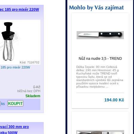
vec 185 pro mixér 220W
Nůž na nudle 3,5 - TREND
Kód: 7116702
Délka čepele: 90 mm Celková
c 185 pro mixér 220W
délka: 190 mm Hmotnost: 45 g
Kuchyňské nože TREND tvoří
typovou řadu, která se od
standardních výrobků liší zejména
použitím vysoce kvalitní oceli s
0 Kč
přísadou molybdenu ...
běžná bez DPH
Skladem
194.00 Kč
ks
vací 300 mm pro
otku 500W