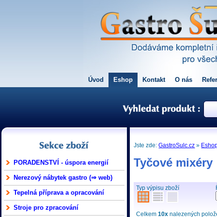
Úvod
Eshop
Kontakt
O nás
Refe
Jste zde:
GastroSulc.cz
»
Esho
Tyčové mixéry
PORADENSTVÍ - úspora energií
Nerezový nábytek gastro (⇒ web)
Typ výpisu zboží
Tepelná příprava a opracování
Stroje pro zpracování
Celkem
10x
nalezených položek