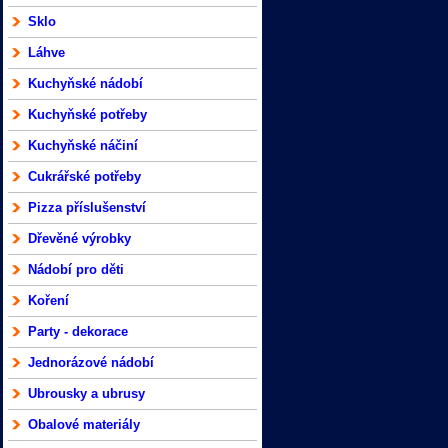
Sklo
Láhve
Kuchyňské nádobí
Kuchyňské potřeby
Kuchyňské náčiní
Cukrářské potřeby
Pizza příslušenství
Dřevěné výrobky
Nádobí pro děti
Koření
Party - dekorace
Jednorázové nádobí
Ubrousky a ubrusy
Obalové materiály