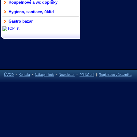
Koupelnové a wc doplňky
Hygiena, sanitace, úklid
Gastro bazar
ÚVOD
•
Kontakt
•
Nákupní koš
•
Newsletter
•
Přihlášení
|
Registrace zákazníka