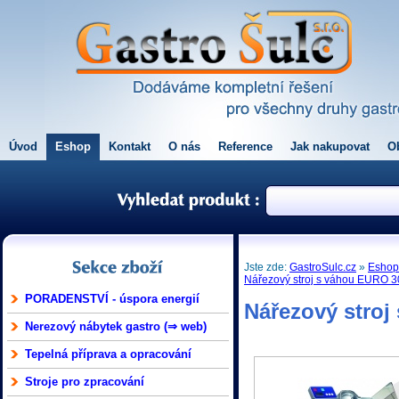
Úvod
Eshop
Kontakt
O nás
Reference
Jak nakupovat
O
Jste zde:
GastroSulc.cz
»
Esho
Nářezový stroj s váhou EURO 3
PORADENSTVÍ - úspora energií
Nářezový stroj
Nerezový nábytek gastro (⇒ web)
Tepelná příprava a opracování
Stroje pro zpracování