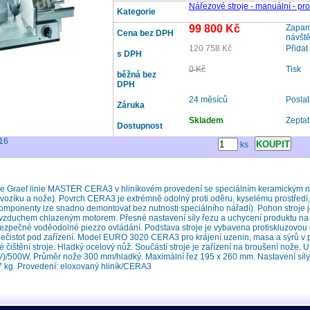
Nářezové stroje - manuální - pro
Kategorie
99 800 Kč
Zapama
Cena bez DPH
návšt
120 758 Kč
Přidat
s DPH
0 Kč
Tisk
běžná bez
DPH
24 měsíců
Posla
Záruka
Skladem
Zeptat
Dostupnost
16
ks
roje Graef linie MASTER CERA3 v hliníkovém provedení se speciálním keramický
 vozíku a nože). Povrch CERA3 je extrémně odolný proti oděru, kyselému prostředí,
komponenty lze snadno demontovat bez nutnosti speciálního nářadí). Pohon stroje
zduchem chlazeným motorem. Přesné nastavení síly řezu a uchycení produktu n
 Bezpečné voděodolné piezzo ovládání. Podstava stroje je vybavena protiskluzov
nečistot pod zařízení. Model EURO 3020 CERA3 pro krájení uzenin, masa a sýrů v
é čištění stroje. Hladký ocelový nůž. Součástí stroje je zařízení na broušení nože. 
)/500W. Průměr nože 300 mm/hladký. Maximální řez 195 x 260 mm. Nastavení síly 
 kg. Provedení: eloxovaný hliník/CERA3