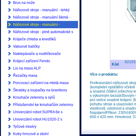
Brus na nože
Nářezové stroje - manuální - lehký
provoz
Nářezové stroje - manuální šikmé -
lehký provoz
Nářezové stroje - manuální -
profesionální
Nářezové stroje - plně automatické s
ukládáním - profesionální
Kráječe chleba a knedlíků
Vakuové baličky
Naklepávače a nudličkovače
Krájecí zařízení Fendo
62103
Kód
Lis na maso ALP
Více o produktu:
Řezačky masa
Porcovací zařízení na mletá masa
Profesionální nářezové st
(kompletní opláštění včetně
Škrabky a loupačky na brambory
a snadné čištění (všechny 
s výkonným bezúdržbovým v
Krouhače zeleniny a sýrů
pro velice snadné krájení.
pohybu stroje a usazování 
Příslušenství ke krouhačům zeleniny
vlastnosti, odolnost a snadn
Univerzální robot SUPRA 6e s
Napájení/Příkon: 230V(400V
600 x 420 mm. Hmotnost: 37
příslušenstvím
Univerzální robot HU1020-2 s
příslušenstvím
Tyčové mixéry
Kutry hrncové a stolní