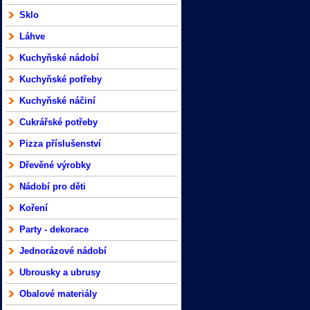
Sklo
Láhve
Kuchyňské nádobí
Kuchyňské potřeby
Kuchyňské náčiní
Cukrářské potřeby
Pizza příslušenství
Dřevěné výrobky
Nádobí pro děti
Koření
Party - dekorace
Jednorázové nádobí
Ubrousky a ubrusy
Obalové materiály