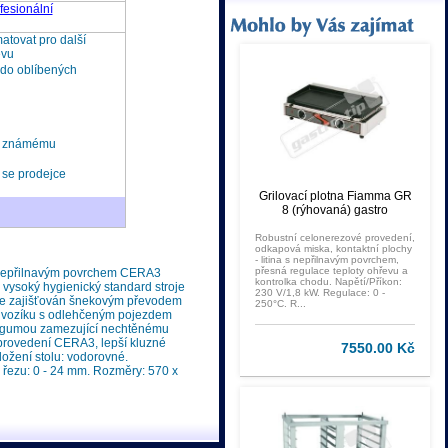
fesionální
tovat pro další
ěvu
 do oblíbených
t známému
 se prodejce
Grilovací plotna Fiamma GR
8 (rýhovaná) gastro
Robustní celonerezové provedení,
odkapová miska, kontaktní plochy
- litina s nepřilnavým povrchem,
přesná regulace teploty ohřevu a
m nepřilnavým povrchem CERA3
kontrolka chodu. Napětí/Příkon:
 vysoký hygienický standard stroje
230 V/1,8 kW. Regulace: 0 -
 je zajišťován šnekovým převodem
250°C. R...
a vozíku s odlehčeným pojezdem
ou gumou zamezující nechtěnému
 provedení CERA3, lepší kluzné
7550.00 Kč
Uložení stolu: vodorovné.
řezu: 0 - 24 mm. Rozměry: 570 x