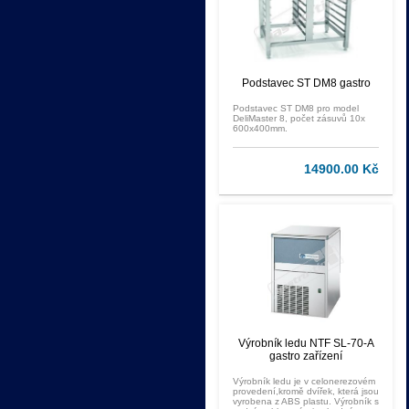
Podstavec ST DM8 gastro
Podstavec ST DM8 pro model
DeliMaster 8, počet zásuvů 10x
600x400mm.
14900.00 Kč
Výrobník ledu NTF SL-70-A
gastro zařízení
Výrobník ledu je v celonerezovém
provedení,kromě dvířek, která jsou
vyrobena z ABS plastu. Výrobník s