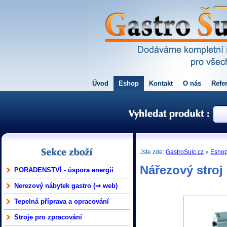
Úvod
Eshop
Kontakt
O nás
Refe
Jste zde:
GastroSulc.cz
»
Esho
Nářezový stro
PORADENSTVÍ - úspora energií
Nerezový nábytek gastro (⇒ web)
Tepelná příprava a opracování
Stroje pro zpracování