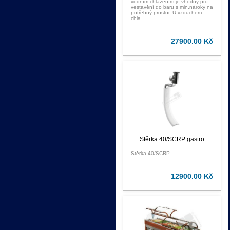
vodním chlazením je vhodný pro
vestavění do baru s min.nároky na
potřebný prostor. U vzduchem
chla...
27900.00 Kč
Stěrka 40/SCRP gastro
Stěrka 40/SCRP
12900.00 Kč