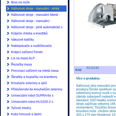
Brus na nože
Nářezové stroje - manuální - lehký
provoz
Nářezové stroje - manuální šikmé -
lehký provoz
Nářezové stroje - manuální -
profesionální
Nářezové stroje - plně automatické s
ukládáním - profesionální
Kráječe chleba a knedlíků
Vakuové baličky
Naklepávače a nudličkovače
Krájecí zařízení Fendo
Lis na maso ALP
Řezačky masa
6210192
Kód
Porcovací zařízení na mletá masa
Škrabky a loupačky na brambory
Více o produktu:
Krouhače zeleniny a sýrů
Nářezový stroj manuální pro
Příslušenství ke krouhačům zeleniny
prodejny.Široké spektrum vyu
odlehčený kovový vozík s lo
Univerzální robot SUPRA 6e s
zákryty zabezpečí nejlepší vý
standard. Nůž hladký ocelo
příslušenstvím
Univerzální robot HU1020-2 s
stroje zajišťuje výkonný 18
momentem). Tloušťku řezanéh
příslušenstvím
Tyčové mixéry
broušení nože. Uložení sto
Kutry hrncové a stolní
455 x 275 mm Hmotnost: 10 