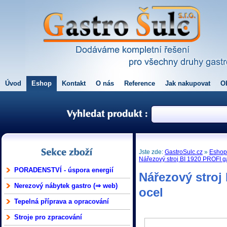
Úvod
Eshop
Kontakt
O nás
Reference
Jak nakupovat
O
Jste zde:
GastroSulc.cz
»
Esho
Nářezový stroj BI 1920 PROFI ga
PORADENSTVÍ - úspora energií
Nářezový stroj
Nerezový nábytek gastro (⇒ web)
ocel
Tepelná příprava a opracování
Stroje pro zpracování