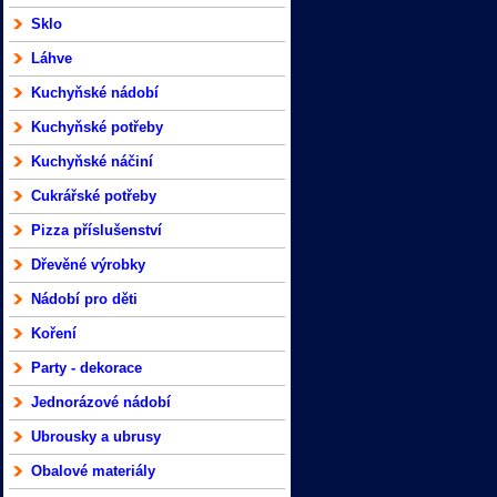
Sklo
Láhve
Kuchyňské nádobí
Kuchyňské potřeby
Kuchyňské náčiní
Cukrářské potřeby
Pizza příslušenství
Dřevěné výrobky
Nádobí pro děti
Koření
Party - dekorace
Jednorázové nádobí
Ubrousky a ubrusy
Obalové materiály