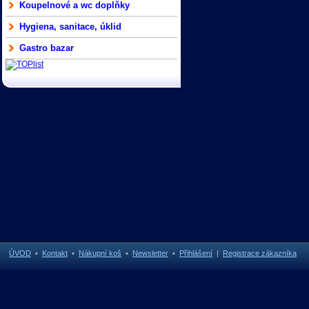
Koupelnové a wc doplňky
Hygiena, sanitace, úklid
Gastro bazar
ÚVOD
•
Kontakt
•
Nákupní koš
•
Newsletter
•
Přihlášení
|
Registrace zákazníka