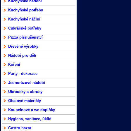
Kuchyňské nádobí
Kuchyňské potřeby
Kuchyňské náčiní
Cukrářské potřeby
Pizza příslušenství
Dřevěné výrobky
Nádobí pro děti
Koření
Party - dekorace
Jednorázové nádobí
Ubrousky a ubrusy
Obalové materiály
Koupelnové a wc doplňky
Hygiena, sanitace, úklid
Gastro bazar