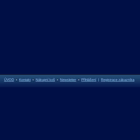
ÚVOD
•
Kontakt
•
Nákupní koš
•
Newsletter
•
Přihlášení
|
Registrace zákazníka