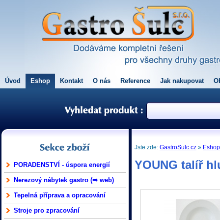
Úvod
Eshop
Kontakt
O nás
Reference
Jak nakupovat
O
Jste zde:
GastroSulc.cz
»
Esho
YOUNG talíř hl
PORADENSTVÍ - úspora energií
Nerezový nábytek gastro (⇒ web)
Tepelná příprava a opracování
Stroje pro zpracování