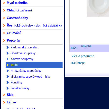
Mycí technika
Chladící zařízení
Gastronádoby
Řeznické potřeby - domácí zabijačka
Grilování
Porcelán
687064
Karlovarský porcelán
Kód
Obědové soupravy
Více o produktu:
Kávové soupravy
#38;nbsp;
Talíře
Hrnky, šálky a podšálky
Misky, mísy a polévkové misky
Konvičky
Zapékací mísy
Sklo
Láhve