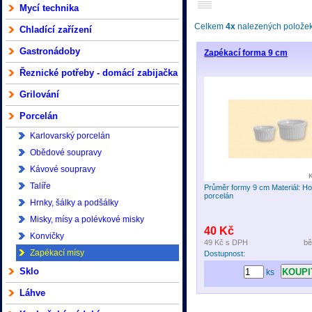
Mycí technika
Celkem
4x
nalezených položek 
Chladící zařízení
Gastronádoby
Zapékací forma 9 cm
Řeznické potřeby - domácí zabijačka
Grilování
Porcelán
Karlovarský porcelán
Obědové soupravy
Kávové soupravy
Talíře
Průměr formy 9 cm Materiál: Ho
porcelán
Hrnky, šálky a podšálky
Misky, mísy a polévkové misky
40 Kč
Konvičky
49 Kč
s DPH
bě
Zapékací mísy
Dostupnost:
Sklo
ks
Láhve