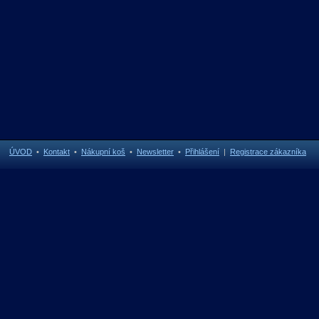
ÚVOD
•
Kontakt
•
Nákupní koš
•
Newsletter
•
Přihlášení
|
Registrace zákazníka