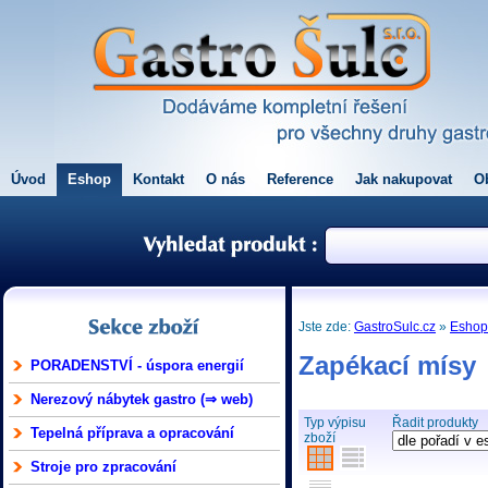
Úvod
Eshop
Kontakt
O nás
Reference
Jak nakupovat
O
Jste zde:
GastroSulc.cz
»
Esho
Zapékací mísy
PORADENSTVÍ - úspora energií
Nerezový nábytek gastro (⇒ web)
Typ výpisu
Řadit produkty
Tepelná příprava a opracování
zboží
Stroje pro zpracování