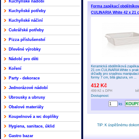
Kuchyňské nádobí
Forma zapékací obdélníko
Kuchyňské potřeby
CULINARIA White 42 x 21 
Kuchyňské náčiní
Cukrářské potřeby
Pizza příslušenství
Dřevěné výrobky
Nádobí pro děti
Keramická obdélníková zapékac
Koření
21 cm CULINARIA White s prak
držadly pro snadnou manipulaci
formy 7 cm, bílá glazura, vn ...
Party - dekorace
412 Kč
Jednorázové nádobí
499 Kč
s DPH
bě
Dostupnost:
Ubrousky a ubrusy
ks
Obalové materiály
Koupelnové a wc doplňky
TIP: K úspěšnému doko
Hygiena, sanitace, úklid
Gastro bazar