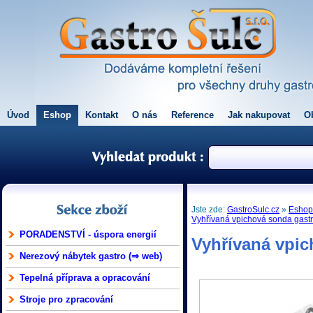
Úvod
Eshop
Kontakt
O nás
Reference
Jak nakupovat
O
Jste zde:
GastroSulc.cz
»
Esho
Vyhřívaná vpichová sonda gastr
PORADENSTVÍ - úspora energií
Vyhřívaná vpic
Nerezový nábytek gastro (⇒ web)
Tepelná příprava a opracování
Stroje pro zpracování