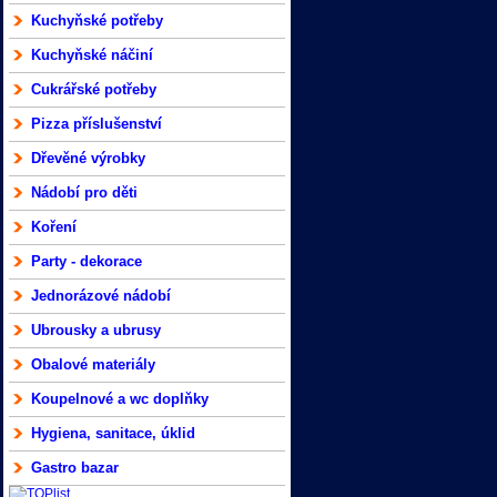
Kuchyňské potřeby
Kuchyňské náčiní
Cukrářské potřeby
Pizza příslušenství
Dřevěné výrobky
Nádobí pro děti
Koření
Party - dekorace
Jednorázové nádobí
Ubrousky a ubrusy
Obalové materiály
Koupelnové a wc doplňky
Hygiena, sanitace, úklid
Gastro bazar