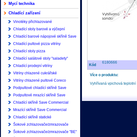
Mycí technika
Chladící zařízení
Vinotéky přichlazované
Chladící stoly barové a výčepní
Chladící barové nápojové skříně Save
Commercial
Chladící pultové pizza vitríny
Chladící stoly pizza
Chladící salátové stoly "saladety"
6180666
Kód
Chladící prodejní vitríny
Vitríny chlazené cukrářské
Více o produktu:
Vitríny chlazené pultové Coreco
Vyhřívaná vpichová teplotní
Podpultové chladící skříně Save
Commercial
Podpultové mrazící skříně Save
Commercial
Chladící skříně Save Commercial
400/500/600 litrů
Mrazící skříně Save Commercial
400/500/600 litrů
Chladící skříně statické
Šokové zchlazovače/zmrazovače
Asber
Šokové zchlazovače/zmrazovače "BE"