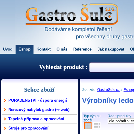
Úvod
Eshop
Kontakt
O nás
Reference
Jak nakupovat
O
Jste zde:
GastroSulc.cz
»
Esho
Výrobníky ledo
PORADENSTVÍ - úspora energií
Nerezový nábytek gastro (⇒ web)
Typ výpisu
Řadit produkty
Tepelná příprava a opracování
zboží
Stroje pro zpracování