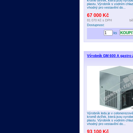
kromě dvířek, která jsou vyrob
plastu. Výrobník s vodním chla
vhodný pro vestavění do...
67 000 Kč
81 070 Kč
s DPH
bě
Dostupnost:
ks
Výrobník GM 600 A gastro z
Výrobník ledu je v celonerezov
kromě dvířek, která jsou vyrob
plastu. Výrobník s vodním chla
vhodný pro vestavění do...
93 100 Kč