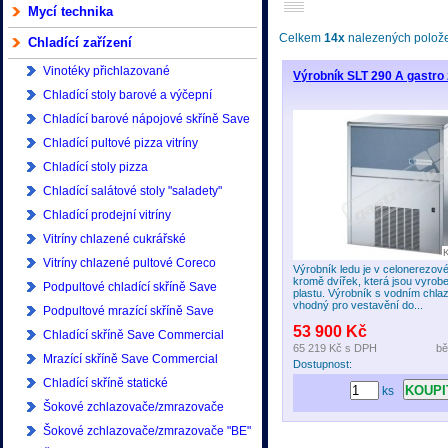
Mycí technika
Celkem
14x
nalezených položek
Chladící zařízení
Vinotéky přichlazované
Výrobník SLT 290 A gastro 
Chladící stoly barové a výčepní
Chladící barové nápojové skříně Save
Commercial
Chladící pultové pizza vitríny
Chladící stoly pizza
Chladící salátové stoly "saladety"
Chladící prodejní vitríny
Vitríny chlazené cukrářské
Vitríny chlazené pultové Coreco
Výrobník ledu je v celonerezov
kromě dvířek, která jsou vyrob
Podpultové chladící skříně Save
plastu. Výrobník s vodním chla
vhodný pro vestavění do...
Commercial
Podpultové mrazící skříně Save
53 900 Kč
Commercial
Chladící skříně Save Commercial
65 219 Kč
s DPH
bě
400/500/600 litrů
Mrazící skříně Save Commercial
Dostupnost:
400/500/600 litrů
Chladící skříně statické
ks
Šokové zchlazovače/zmrazovače
Asber
Šokové zchlazovače/zmrazovače "BE"