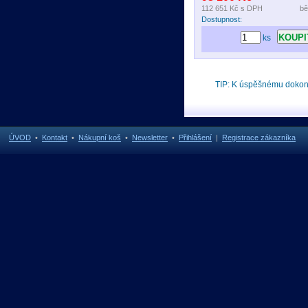
112 651 Kč
s DPH
bě
Dostupnost:
ks
TIP: K úspěšnému doko
ÚVOD
•
Kontakt
•
Nákupní koš
•
Newsletter
•
Přihlášení
|
Registrace zákazníka