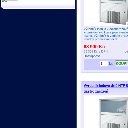
Výrobník ledu je v celonerezov
kromě dvířek, která jsou vyrob
plastu. Výrobník s vodním chla
vhodný pro vestavění do...
68 900 Kč
83 369 Kč
s DPH
bě
Dostupnost:
ks
Výrobník ledové drtě NTF 
gastro zařízení