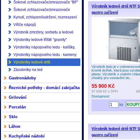
Šokové zchlazovače/zmrazovače "BF"
Výrobník ledové drtě NTF 
Coldline
Šokové zchlazovače/zmrazovače
gastro zařízení
Vision Coldline
Kynutí, zchlazení/udržení, rozmrazení
Coldline
Vířiče nápojů
Výrobník zmrzliny, sorbetu a ledové
tříště
Výrobníky ledové tříště "granity"
Výrobníky nápojového ledu - kalíšky,
kostky
Výrobníky nápojového ledu - kameny
Výrobníky ledové drtě
Výrobník ledu je v celonerezov
Zásobníky na led
kromě dvířek, která jsou vyrob
plastu. Výrobník s vodním chla
Gastronádoby
vhodný pro vestavění do...
55 900 Kč
Řeznické potřeby - domácí zabijačka
67 639 Kč
s DPH
bě
Dostupnost:
Grilování
ks
Porcelán
Sklo
Láhve
Výrobník ledové drtě NTF 
gastro zařízení
Kuchyňské nádobí