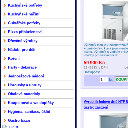
Kuchyňské potřeby
Kuchyňské náčiní
Cukrářské potřeby
Pizza příslušenství
Dřevěné výrobky
Výrobník ledu je v celonerezov
kromě dvířek, která jsou vyrob
Nádobí pro děti
plastu. Výrobník s vodním chla
vhodný pro vestavění do...
Koření
59 900 Kč
Party - dekorace
72 479 Kč
s DPH
bě
Dostupnost:
Jednorázové nádobí
ks
Ubrousky a ubrusy
Obalové materiály
Výrobník ledové drtě NTF 
Koupelnové a wc doplňky
gastro zařízení
Hygiena, sanitace, úklid
Gastro bazar