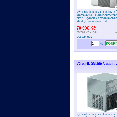
Výrobník ledu je v celonerezov
kromě dvířek, která jsou vyrob
plastu. Výrobník s vodním chla
vhodný pro vestavění do...
70 900 Kč
85 789 Kč
s DPH
bě
Dostupnost:
ks
Výrobník GM 360 A gastro z
Výrobník ledu je v celonerezov