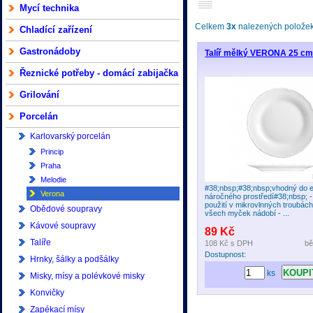
Mycí technika
Celkem
3x
nalezených položek 
Chladící zařízení
Gastronádoby
Talíř mělký VERONA 25 c
Řeznické potřeby - domácí zabijačka
Grilování
Porcelán
Karlovarský porcelán
Princip
Praha
Melodie
#38;nbsp;#38;nbsp;vhodný do 
Verona
náročného prostředí#38;nbsp; 
použití v mikrovlnných troubác
Obědové soupravy
všech myček nádobí - ...
Kávové soupravy
89 Kč
Talíře
108 Kč
s DPH
bě
Dostupnost:
Hrnky, šálky a podšálky
ks
Misky, mísy a polévkové misky
Konvičky
Zapékací mísy