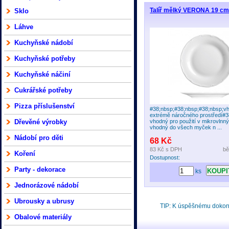
Talíř mělký VERONA 19 c
Sklo
Láhve
Kuchyňské nádobí
Kuchyňské potřeby
Kuchyňské náčiní
Cukrářské potřeby
Pizza příslušenství
#38;nbsp;#38;nbsp;#38;nbsp;v
extrémě náročného prostředí#3
Dřevěné výrobky
vhodný pro použití v mikrovlnn
vhodný do všech myček n ...
Nádobí pro děti
68 Kč
83 Kč
s DPH
bě
Koření
Dostupnost:
Party - dekorace
ks
Jednorázové nádobí
Ubrousky a ubrusy
TIP: K úspěšnému doko
Obalové materiály