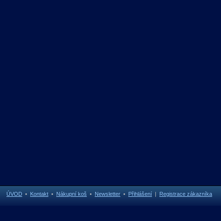
ÚVOD
•
Kontakt
•
Nákupní koš
•
Newsletter
•
Přihlášení
|
Registrace zákazníka