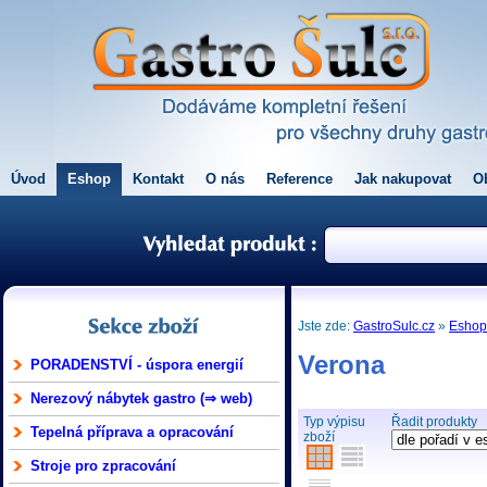
Úvod
Eshop
Kontakt
O nás
Reference
Jak nakupovat
O
Jste zde:
GastroSulc.cz
»
Esho
Verona
PORADENSTVÍ - úspora energií
Nerezový nábytek gastro (⇒ web)
Typ výpisu
Řadit produkty
Tepelná příprava a opracování
zboží
Stroje pro zpracování