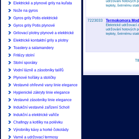
udržování hotových p
Elektrické a plynové grily na kuřata
teploty, šetrnému static
Nože na gyros
Gyros grily Potis elektrické
7223033
Termokomora Modu
Elektrické udržovací
Gyros grily Potis plynové
udržování hotových p
Grilovací plotny plynové a elektrické
teploty, šetrnému static
Elektrické kontaktní grily a plotny
Toastery a salamandery
Fritézy stolní
TI
Stolní sporáky
Vodní lázně a zásobníky talířů
Plynové hořáky a stoličky
Vestavné ohřevné vany linie elegance
Hygienické zákryty linie elegance
Vestavné zásobníky linie elegance
Indukční vestavné zařízení Scholl
Indukční a elektrické vařiče
Chafingy a kotlíky na polévku
Výrobníky kávy a horké čokolády
Varné a udržovací termosy