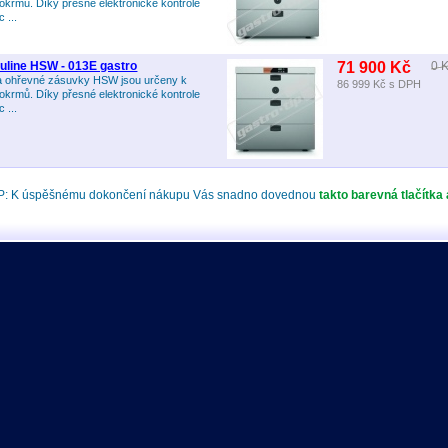
okrmů. Díky přesné elektronické kontrole
 ...
line HSW - 013E gastro
71 900 Kč
0 
 a ohřevné zásuvky HSW jsou určeny k
86 999 Kč
s DPH
okrmů. Díky přesné elektronické kontrole
 ...
P: K úspěšnému dokončení nákupu Vás snadno dovednou
takto barevná tlačítka