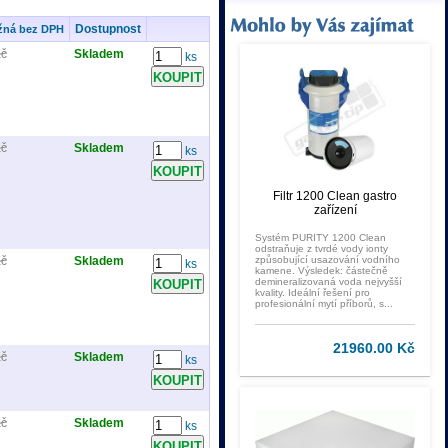
Dostupnost
žná bez DPH
Kč
Skladem
ks
Kč
Skladem
ks
Filtr 1200 Clean gastro
zařízení
Systém PURITY 1200 Clean
odstraňuje z tvrdé vody ionty
Kč
Skladem
způsobující usazování vodního
ks
kamene. Výsledek: částečně
demineralizovaná voda nejvyšší
kvality. Ideální řešení pro
profesionální mytí příborů, s...
21960.00 Kč
Kč
Skladem
ks
Kč
Skladem
ks