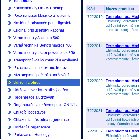
Termoporty
Konvektomaty UNOX CheftopII.
Kód
Název produktu
generace
Pece na pizzu klasické a rotační s
7223010
Termokomora Modu
Elektrický udržovací
příslušenstvím
Nástěnné odsávače par - digestoře
udržování pokrmů v t
kontrole teploty , šetr
Originál příslušenství Rational
Varné moduly Ascoline 500
Varná technika Berto's macros 700
7223011
Termokomora Modu
Elektrický udržovací
Varné moduly asber power cook 850
udržování pokrmů v t
kontrole teploty , šetr
Transportní vozíky chladící a vyhřívané
Profesionální mikrovlnné trouby
Samsung
Nízkoteplotní pečení a udržování
7223030
Termokomora Modu
Udržení a ohřev
Elektrický udržovací
Udržovací vozíky - statický ohřev
udržování pokrmů v t
kontrole teploty , šetr
Regenerace a udržování
Regenerační a ohřevné pece GN 1/1 a
7223031
Termokomora Modu
GN 2/1
Chladící podstavce
Elektrické udržovací
Chlazení a následná regenerace
udržování hotových p
teploty, šetrnému static
Udržení a regenerace
7223032
Termokomora Modu
Párkovače - Hot dogy
Elektrické udržovací