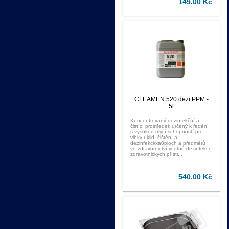
149.00 Kč
CLEAMEN 520 dezi PPM -
5l
Koncentrovaný dezinfekční a
čistící prostředek určený k ředění
s vysokou mycí schopností pro
vlhký úklid, čištění a
dezinfekci\xa0ploch a předmětů
ve zdravotnictví včetně dezinfekce
zdravotnických přístr...
540.00 Kč