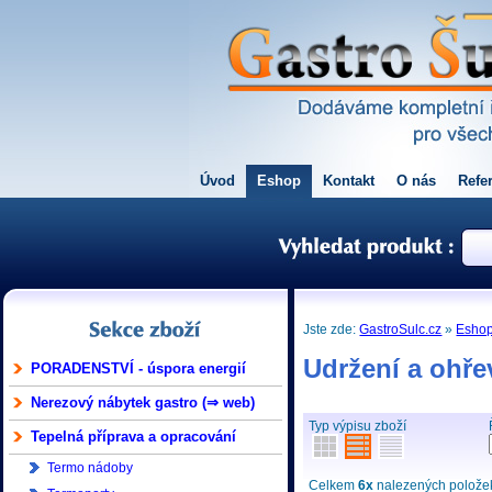
Úvod
Eshop
Kontakt
O nás
Refe
Jste zde:
GastroSulc.cz
»
Esho
Udržení a ohře
PORADENSTVÍ - úspora energií
Nerezový nábytek gastro (⇒ web)
Typ výpisu zboží
Tepelná příprava a opracování
Termo nádoby
Celkem
6x
nalezených položek 