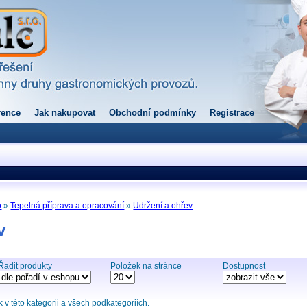
rence
Jak nakupovat
Obchodní podmínky
Registrace
p
»
Tepelná příprava a opracování
»
Udržení a ohřev
v
Řadit produkty
Položek na stránce
Dostupnost
v této kategorii a všech podkategoriích.