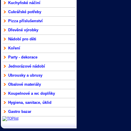
Kuchyňské náčiní
Cukrářské potřeby
Pizza příslušenství
Dřevěné výrobky
Nádobí pro děti
Koření
Party - dekorace
Jednorázové nádobí
Ubrousky a ubrusy
Obalové materiály
Koupelnové a wc doplňky
Hygiena, sanitace, úklid
Gastro bazar