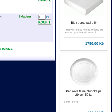
Kč
Skladem
ks
Blok porcovací bílý
Porcovací bloky nejsou určeny pro
razantní práci se sekerou !!!
1790.00 Kč
 a odkazy
.
Papírové talíře hluboké pr.
29 cm, 50 ks
Balení 50 ks