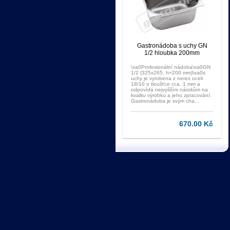
Gastronádoba s uchy GN
1/2 hloubka 200mm
\xa0Profesionální nádoba\xa0GN
1/2 (325x265, h=200 mm)\xa0s
uchy je vyrobena z nerez oceli
18/10 o tloušťce cca. 1 mm a
odpovídá nejvyšším nárokům na
kvalitu výrobku a jeho zpracování.
Gastronádoba je svým cha...
670.00 Kč