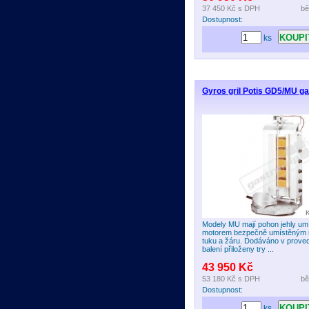
37 450 Kč
s DPH
bě
Dostupnost:
ks
Gyros gril Potis GD5/MU ga
Modely MU mají pohon jehly umí
motorem bezpečně umístěným
tuku a žáru. Dodáváno v prove
balení přiloženy try ...
43 950 Kč
53 180 Kč
s DPH
bě
Dostupnost:
ks