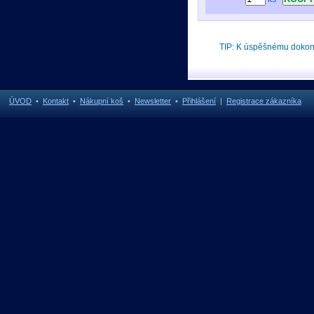
TIP: K úspěšnému doko
ÚVOD
•
Kontakt
•
Nákupní koš
•
Newsletter
•
Přihlášení
|
Registrace zákazníka