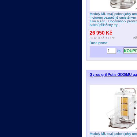
Modely MU mají pohon jehly umí
motorem bezpečně umístěným
tuku a žáru. Dodáváno v prove
balení přiloženy try ...
26 950 Kč
32 610 Kč
s DPH
bě
Dostupnost:
ks
Gyros gril Potis GD3/MU ga
Modely MU mají pohon jehly umí