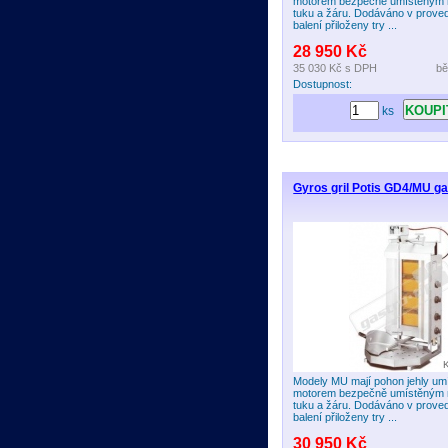
motorem bezpečně umístěným
tuku a žáru. Dodáváno v prove
balení přiloženy try ...
28 950 Kč
35 030 Kč
s DPH
bě
Dostupnost:
ks
Gyros gril Potis GD4/MU ga
Modely MU mají pohon jehly umí
motorem bezpečně umístěným
tuku a žáru. Dodáváno v prove
balení přiloženy try ...
30 950 Kč