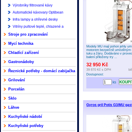
Výrobníky filtrované kávy
Automatické kávovary Optibean
Infra lampy a ohřevné desky
Vitríny pultové teplé, chlazené a
mrazící
Stroje pro zpracování
Mycí technika
Modely MU mají pohon jehly umí
motorem bezpečně umístěným
Chladící zařízení
tuku a žáru. Dodáváno v prove
balení přiloženy try ...
Gastronádoby
32 950 Kč
39 870 Kč
s DPH
bě
Řeznické potřeby - domácí zabijačka
Dostupnost:
Grilování
ks
Porcelán
Sklo
Gyros gril Potis G3/MU gas
Láhve
Kuchyňské nádobí
Kuchyňské potřeby