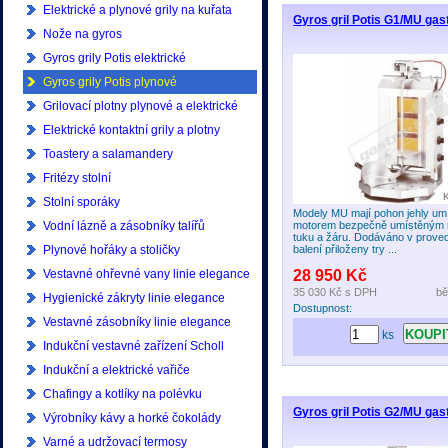
Elektrické a plynové grily na kuřata
Gyros gril Potis G1/MU gas
Nože na gyros
Gyros grily Potis elektrické
Gyros grily Potis plynové
Grilovací plotny plynové a elektrické
Elektrické kontaktní grily a plotny
Toastery a salamandery
Fritézy stolní
Stolní sporáky
Modely MU mají pohon jehly umí
Vodní lázně a zásobníky talířů
motorem bezpečně umístěným
tuku a žáru. Dodáváno v prove
Plynové hořáky a stoličky
balení přiloženy try ...
Vestavné ohřevné vany linie elegance
28 950 Kč
35 030 Kč
s DPH
bě
Hygienické zákryty linie elegance
Dostupnost:
Vestavné zásobníky linie elegance
ks
Indukční vestavné zařízení Scholl
Indukční a elektrické vařiče
Chafingy a kotlíky na polévku
Gyros gril Potis G2/MU gas
Výrobníky kávy a horké čokolády
Varné a udržovací termosy