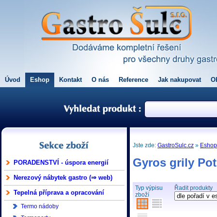
Úvod
Eshop
Kontakt
O nás
Reference
Jak nakupovat
O
Jste zde:
GastroSulc.cz
»
Esho
Gyros grily Po
PORADENSTVÍ - úspora energií
Nerezový nábytek gastro (⇒ web)
Typ výpisu
Řadit produkty
Tepelná příprava a opracování
zboží
Termo nádoby