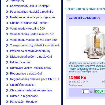
Termoporty
Konvektomaty UNOX CheftopII.
Celkem
15x
nalezených položek
generace
Pece na pizzu klasické a rotační s
příslušenstvím
Nástěnné odsávače par - digestoře
Gyros gril GD1/S gastro
Originál příslušenství Rational
Varné moduly Ascoline 500
Varná technika Berto's macros 700
Varné moduly asber power cook 850
Transportní vozíky chladící a vyhřívané
Profesionální mikrovlnné trouby
Samsung
Nízkoteplotní pečení a udržování
Udržení a ohřev
Modely mají pohon jehly umístě
jsou osazeny tepelným krytem 
Udržovací vozíky - statický ohřev
Posuv vzdálenosti motoru, jehly
jehly umožňuje lépe regul ...
Regenerace a udržování
13 950 Kč
Regenerační a ohřevné pece GN 1/1 a
16 880 Kč
s DPH
bě
GN 2/1
Chladící podstavce
Dostupnost:
Chlazení a následná regenerace
ks
Udržení a regenerace
Párkovače - Hot dogy