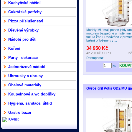
Kuchyňské náčiní
Cukrářské potřeby
Pizza příslušenství
Dřevěné výrobky
Modely MU mají pohon jehly umí
motorem bezpečně umístěným
tuku a žáru. Dodáváno v prove
Nádobí pro děti
balení přiloženy try ...
34 950 Kč
Koření
42 290 Kč
s DPH
bě
Party - dekorace
Dostupnost:
ks
Jednorázové nádobí
Ubrousky a ubrusy
Obalové materiály
Gyros gril Potis GD2/MU ga
Koupelnové a wc doplňky
Hygiena, sanitace, úklid
Gastro bazar