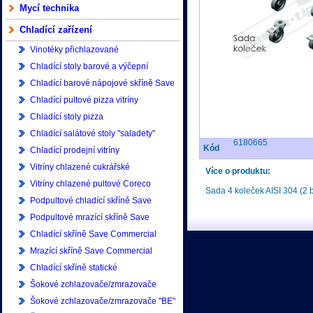
Mycí technika
Chladící zařízení
Vinotéky přichlazované
Chladící stoly barové a výčepní
Chladící barové nápojové skříně Save
Commercial
Chladící pultové pizza vitríny
Chladící stoly pizza
Chladící salátové stoly "saladety"
6180665
Kód
Chladící prodejní vitríny
Vitríny chlazené cukrářské
Více o produktu:
Vitríny chlazené pultové Coreco
Sada 4 koleček AISI 304 (2 
Podpultové chladící skříně Save
Commercial
Podpultové mrazící skříně Save
Commercial
Chladící skříně Save Commercial
400/500/600 litrů
Mrazící skříně Save Commercial
400/500/600 litrů
Chladící skříně statické
Šokové zchlazovače/zmrazovače
Asber
Šokové zchlazovače/zmrazovače "BE"