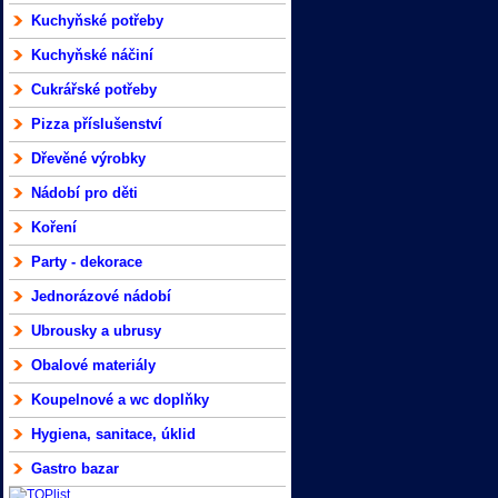
Kuchyňské potřeby
Kuchyňské náčiní
Cukrářské potřeby
Pizza příslušenství
Dřevěné výrobky
Nádobí pro děti
Koření
Party - dekorace
Jednorázové nádobí
Ubrousky a ubrusy
Obalové materiály
Koupelnové a wc doplňky
Hygiena, sanitace, úklid
Gastro bazar