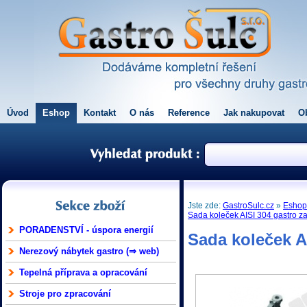
Úvod
Eshop
Kontakt
O nás
Reference
Jak nakupovat
O
Jste zde:
GastroSulc.cz
»
Esho
Sada koleček AISI 304 gastro za
PORADENSTVÍ - úspora energií
Sada koleček AI
Nerezový nábytek gastro (⇒ web)
Tepelná příprava a opracování
Stroje pro zpracování