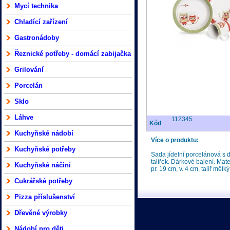
Mycí technika
Chladící zařízení
Gastronádoby
Řeznické potřeby - domácí zabijačka
Grilování
Porcelán
Sklo
Láhve
112345
Kód
Kuchyňské nádobí
Více o produktu:
Kuchyňské potřeby
Sada jídelní porcelánová s
talířek. Dárkové balení. Mater
Kuchyňské náčiní
pr. 19 cm, v. 4 cm, talíř měl
Cukrářské potřeby
Pizza příslušenství
Dřevěné výrobky
Nádobí pro děti