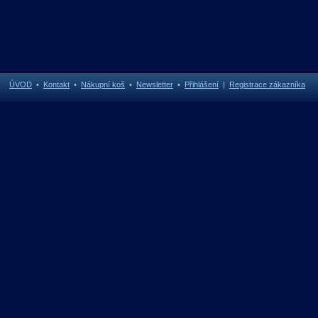
ÚVOD
•
Kontakt
•
Nákupní koš
•
Newsletter
•
Přihlášení
|
Registrace zákazníka