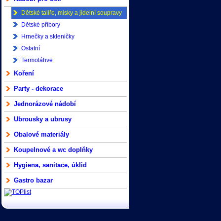
Dětské talíře, misky a jídelní soupravy
Dětské příbory
Hrnečky a skleničky
Ostatní
Termoláhve
Koření
Party - dekorace
Jednorázové nádobí
Ubrousky a ubrusy
Obalové materiály
Koupelnové a wc doplňky
Hygiena, sanitace, úklid
Gastro bazar