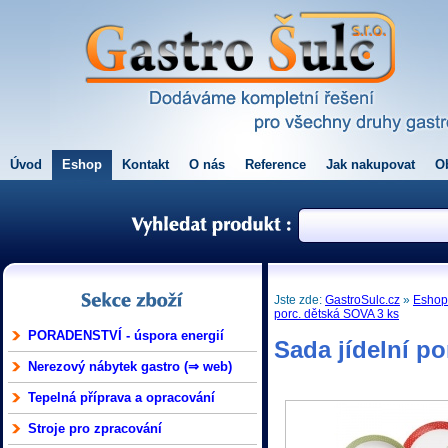
Úvod
Eshop
Kontakt
O nás
Reference
Jak nakupovat
O
Jste zde:
GastroSulc.cz
»
Esho
porc. dětská SOVA 3 ks
PORADENSTVÍ - úspora energií
Sada jídelní p
Nerezový nábytek gastro (⇒ web)
Tepelná příprava a opracování
Stroje pro zpracování