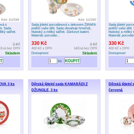
Kód: 112338
Kód: 112340
ová s
Sada jídelní porcelánová s dekorem ŽIRAFA
Sada jídelní po
ti. Sada
potěší vaše děti. Sada obsahuje hrneček,
potěší vaše děti
lký talířek.
hluboký a mělký talířek. Dárkové balení.
hluboký a mělký t
Materiál: porcelán...
Materiál: porcelán
330 Kč
330 Kč
0 Kč
0 Kč
ěžná bez DPH
400 Kč
s DPH
běžná bez DPH
400 Kč
s DPH
Skladem
Dostupnost:
Skladem
Dostupnost:
ks
SOVA 3 ks
Dětská jídelní sada KAMARÁDI Z
Dětská jídelní
DŽUNGLE, 3 ks
červená