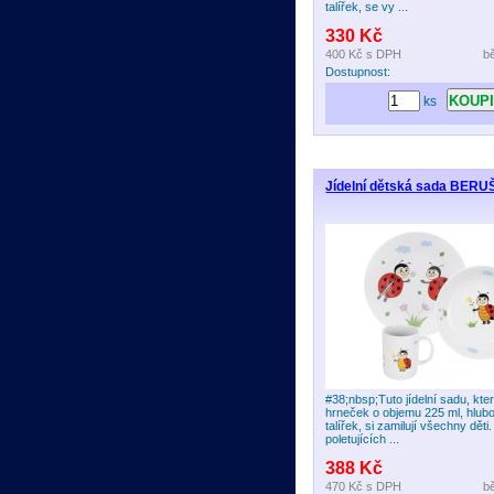
talířek, se vy ...
330 Kč
400 Kč
s DPH
b
Dostupnost:
ks
Jídelní dětská sada BERUŠ
#38;nbsp;Tuto jídelní sadu, kter
hrneček o objemu 225 ml, hlub
talířek, si zamilují všechny děti
poletujících ...
388 Kč
470 Kč
s DPH
b