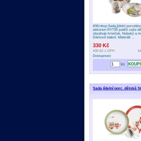
#38;nbsp;Sada jídelní porcelán
dekorem RYTÍŘ potěší vaše dě
obsahuje hrneček, hluboký a mě
Dárkové balení. Materiál: ...
330 Kč
400 Kč
s DPH
b
Dostupnost:
ks
Sada jídelní porc. dětská 