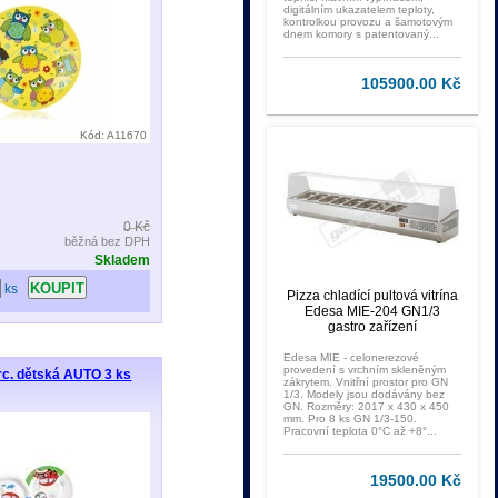
digitálním ukazatelem teploty,
kontrolkou provozu a šamotovým
dnem komory s patentovaný...
105900.00 Kč
Kód: A11670
0 Kč
běžná bez DPH
Skladem
ks
Pizza chladící pultová vitrína
Edesa MIE-204 GN1/3
gastro zařízení
Edesa MIE - celonerezové
provedení s vrchním skleněným
orc. dětská AUTO 3 ks
zákrytem. Vnitřní prostor pro GN
1/3. Modely jsou dodávány bez
GN. Rozměry: 2017 x 430 x 450
mm. Pro 8 ks GN 1/3-150.
Pracovní teplota 0°C až +8°...
19500.00 Kč