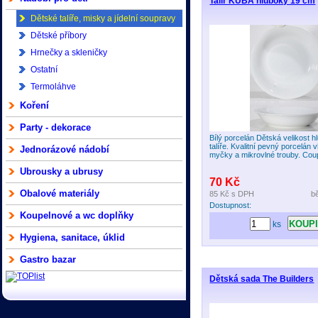
Talíř KUBA hluboký 19 cm
Dětské talíře, misky a jídelní soupravy
Dětské příbory
Hrnečky a skleničky
Ostatní
Termoláhve
Koření
Party - dekorace
Bílý porcelán Dětská velikost 
talíře. Kvalitní pevný porcelán
Jednorázové nádobí
myčky a mikrovlné trouby. Cou
Ubrousky a ubrusy
70 Kč
Obalové materiály
85 Kč
s DPH
b
Dostupnost:
Koupelnové a wc doplňky
ks
Hygiena, sanitace, úklid
Gastro bazar
Dětská sada The Builders