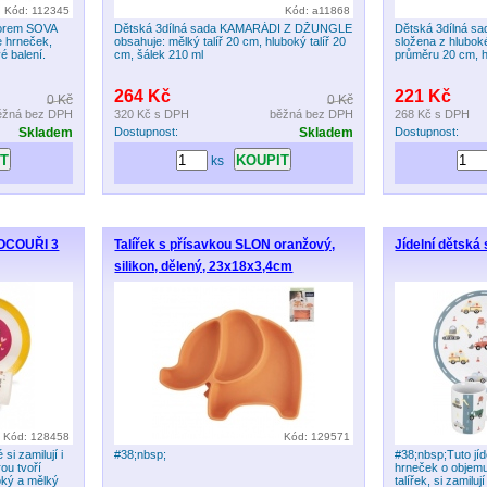
Kód: 112345
Kód: a11868
korem SOVA
Dětská 3dílná sada KAMARÁDI Z DŽUNGLE
Dětská 3dílná s
e hrneček,
obsahuje: mělký talíř 20 cm, hluboký talíř 20
složena z hlubok
é balení.
cm, šálek 210 ml
průměru 20 cm, 
264 Kč
221 Kč
0 Kč
0 Kč
ěžná bez DPH
320 Kč
s DPH
běžná bez DPH
268 Kč
s DPH
Skladem
Dostupnost:
Skladem
Dostupnost:
ks
OCOUŘI 3
Talířek s přísavkou SLON oranžový,
Jídelní dětská
silikon, dělený, 23x18x3,4cm
Kód: 128458
Kód: 129571
si zamilují i
#38;nbsp;
#38;nbsp;Tuto jíd
rou tvoří
hrneček o objemu
oký a mělký
talířek, si zamilu