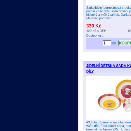
Sada jídelní porcelánová s de
potěší vaše děti. Sada obsahuj
hluboký a mělký talířek. Dárkov
Materiál: porcelán....
330 Kč
400 Kč
s DPH
b
Dostupnost:
ks
JÍDELNÍ DĚTSKÁ SADA K
DÍLY
#38;nbsp;Barevné nádobí, které 
vaše děti. Tato jídelní sada, kte
hrneček o objemu 225 ml, hlub