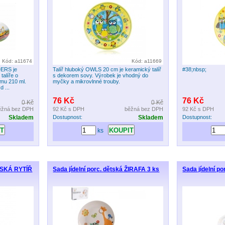
Kód: a11674
Kód: a11669
DERS je
Talíř hluboký OWLS 20 cm je keramický talíř
#38;nbsp;
talíře o
s dekorem sovy. Výrobek je vhodný do
mu 210 ml.
myčky a mikrovlnné trouby.
 ...
76 Kč
76 Kč
0 Kč
0 Kč
ěžná bez DPH
92 Kč
s DPH
běžná bez DPH
92 Kč
s DPH
Skladem
Dostupnost:
Skladem
Dostupnost:
ks
TSKÁ RYTÍŘ
Sada jídelní porc. dětská ŽIRAFA 3 ks
Sada jídelní p