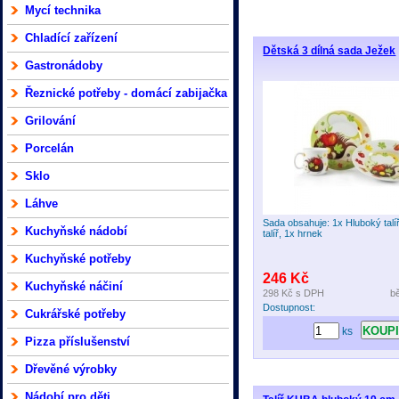
Mycí technika
Chladící zařízení
Dětská 3 dílná sada Ježek
Gastronádoby
Řeznické potřeby - domácí zabijačka
Grilování
Porcelán
Sklo
Láhve
Sada obsahuje: 1x Hluboký talí
Kuchyňské nádobí
talíř, 1x hrnek
Kuchyňské potřeby
246 Kč
Kuchyňské náčiní
298 Kč
s DPH
b
Dostupnost:
Cukrářské potřeby
ks
Pizza příslušenství
Dřevěné výrobky
Nádobí pro děti