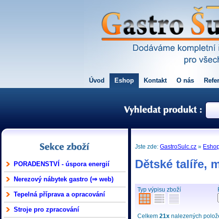
Úvod
Eshop
Kontakt
O nás
Refe
Jste zde:
GastroSulc.cz
»
Esho
Dětské talíře, 
PORADENSTVÍ - úspora energií
Nerezový nábytek gastro (⇒ web)
Typ výpisu zboží
Tepelná příprava a opracování
Stroje pro zpracování
Celkem
21x
nalezených položek