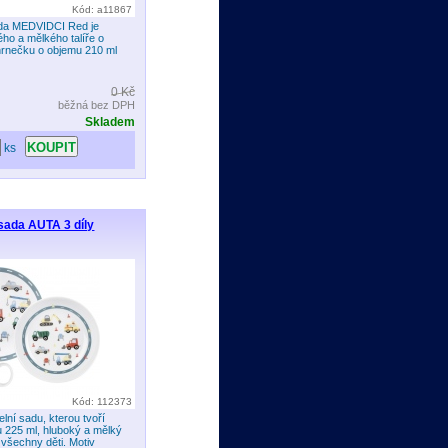
Kód: a11867
ada MEDVIDCI Red je
ého a mělkého talíře o
hrnečku o objemu 210 ml
0 Kč
běžná bez DPH
Skladem
ks
 sada AUTA 3 díly
Kód: 112373
elní sadu, kterou tvoří
 225 ml, hluboký a mělký
jí všechny děti. Motiv