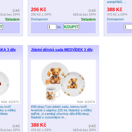
autojeřábů, ...
206 Kč
388 Kč
0 Kč
0 Kč
ěžná bez DPH
250 Kč
s DPH
běžná bez DPH
470 Kč
s DPH
Skladem
Dostupnost:
Skladem
Dostupnost:
ks
KA 3 díly
Jídelní dětská sada MEDVÍDEK 3 díly
Kód: 112371
Kód: 112374
ou tvoří
#38;nbsp;Tuto jídelní sadu, kterou tvoří
oký a mělký
hrneček o objemu 225 ml, hluboký a mělký
. Motiv
talířek, si zamilují všechny děti.#38;nbsp;
Nádobí s roztomilým m...
388 Kč
0 Kč
0 Kč
ěžná bez DPH
470 Kč
s DPH
běžná bez DPH