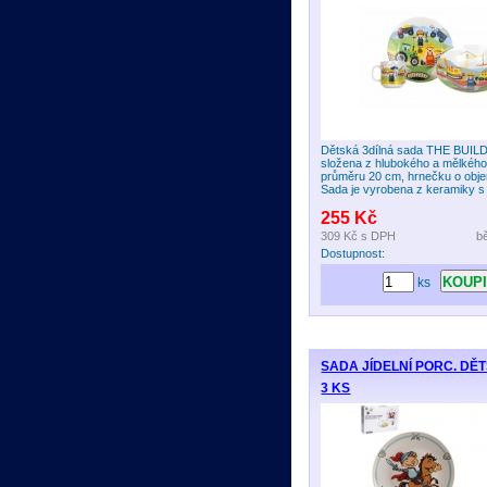
Dětská 3dílná sada THE BUIL
složena z hlubokého a mělkého 
průměru 20 cm, hrnečku o obje
Sada je vyrobena z keramiky s d
255 Kč
309 Kč
s DPH
b
Dostupnost:
ks
SADA JÍDELNÍ PORC. DĚ
3 KS