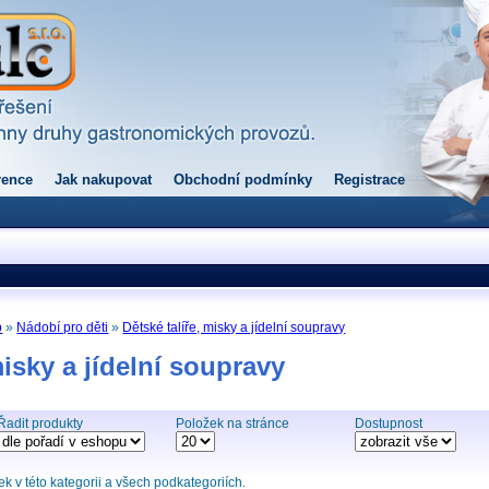
rence
Jak nakupovat
Obchodní podmínky
Registrace
p
»
Nádobí pro děti
»
Dětské talíře, misky a jídelní soupravy
misky a jídelní soupravy
Řadit produkty
Položek na stránce
Dostupnost
 v této kategorii a všech podkategoriích.