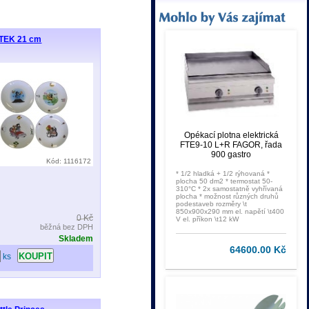
RTEK 21 cm
Opékací plotna elektrická
FTE9-10 L+R FAGOR, řada
900 gastro
Kód: 1116172
* 1/2 hladká + 1/2 rýhovaná *
plocha 50 dm2 * termostat 50-
310°C * 2x samostatně vyhřívaná
plocha * možnost různých druhů
podestaveb rozměry \t
850x900x290 mm el. napětí \t400
0 Kč
V el. příkon \t12 kW
běžná bez DPH
Skladem
64600.00 Kč
ks