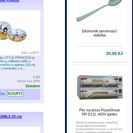
ttle Princes
Ekonomik servírovací
vidlička
Kód: a11675
36.00 Kč
ada LITTLE PRINCESS je
ého a mělkého talíře o
rnečku o objemu 210 ml.
z keramiky s d...
0 Kč
běžná bez DPH
Skladem
ks
Pec na pizzu PizzaGroup
PR D12L 400V gastro
ět.OWLS 20 cm
Model je elektronicky ovládáný
nezávislými termostaty
samostatných horních a spodních
topnic, hlavním vypínačem,