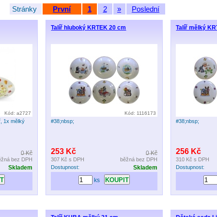
Stránky
První
1
2
»
Poslední
Talíř hluboký KRTEK 20 cm
Talíř mělký K
Kód: a2727
Kód: 1116173
ř, 1x mělký
#38;nbsp;
#38;nbsp;
253 Kč
256 Kč
0 Kč
0 Kč
ěžná bez DPH
307 Kč
s DPH
běžná bez DPH
310 Kč
s DPH
Skladem
Dostupnost:
Skladem
Dostupnost:
ks