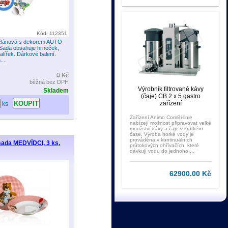
Kód: 112351
rcelánová s dekorem AUTO
. Sada obsahuje hrneček,
alířek. Dárkové balení.
....
0 Kč
běžná bez DPH
Výrobník filtrované kávy
Skladem
(čaje) CB 2 x 5 gastro
zařízení
ks
Zařízení Animo ComBi-linie
nabízejí možnost připravovat velké
množství kávy a čaje v krátkém
čase. Výroba horké vody je
prováděna v kontinuálních
 sada MEDVÍDCI, 3 ks,
průtokových ohřívačích, které
dávkují vodu do jednoho,...
62900.00 Kč