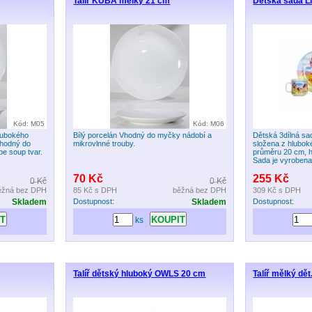
Talíř KUBA mělký 21 cm
Dětská sada Li
Kód: M05
Kód: M06
hlubokého
Bílý porcelán Vhodný do myčky nádobí a
Dětská 3dílná s
 vhodný do
mikrovlnné trouby.
složena z hlubok
pe soup tvar.
průměru 20 cm, h
Sada je vyrobena 
70 Kč
255 Kč
0 Kč
0 Kč
ěžná bez DPH
85 Kč
s DPH
běžná bez DPH
309 Kč
s DPH
Skladem
Dostupnost:
Skladem
Dostupnost:
ks
Talíř dětský hluboký OWLS 20 cm
Talíř mělký d