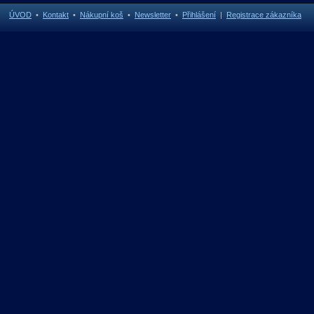
ÚVOD
•
Kontakt
•
Nákupní koš
•
Newsletter
•
Přihlášení
|
Registrace zákazníka