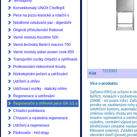
Termoporty
Konvektomaty UNOX CheftopII.
generace
Pece na pizzu klasické a rotační s
příslušenstvím
Nástěnné odsávače par - digestoře
Originál příslušenství Rational
Varné moduly Ascoline 500
Varná technika Berto's macros 700
Varné moduly asber power cook 850
Transportní vozíky chladící a vyhřívané
Profesionální mikrovlnné trouby
7223303
Kód
Samsung
Nízkoteplotní pečení a udržování
Udržení a ohřev
Více o produktu:
Udržovací vozíky - statický ohřev
Zařízení RRO je určeno k oh
Regenerace a udržování
talířích, miskách v požadova
(S/M/E - viz.popis níže). Zař
Regenerační a ohřevné pece GN 1/1 a
prostor se zaoblenými rohy 
odvlhčení komory, automatick
GN 2/1
Chladící podstavce
změnou směru chodu pro lepš
snadno vyjímatelná a odoln
Chlazení a následná regenerace
uzávěru, centrální výpust p
Udržení a regenerace
přivlhčování (snadné nastav
fritované pokrmy). Zvláštní 
Párkovače - Hot dogy
otevírání dveří (pravé),pros