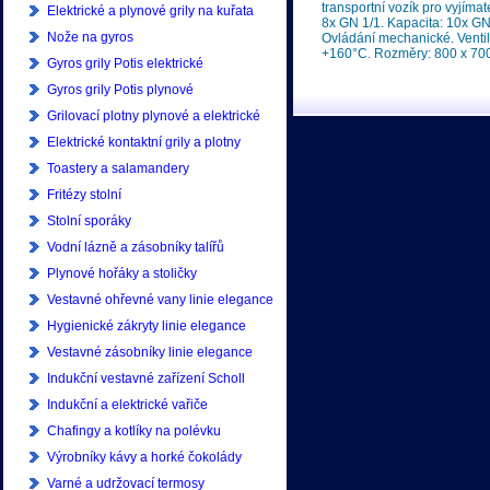
transportní vozík pro vyjíma
Elektrické a plynové grily na kuřata
8x GN 1/1. Kapacita: 10x GN
Nože na gyros
Ovládání mechanické. Ventil
+160°C. Rozměry: 800 x 700
Gyros grily Potis elektrické
Gyros grily Potis plynové
Grilovací plotny plynové a elektrické
Elektrické kontaktní grily a plotny
Toastery a salamandery
Fritézy stolní
Stolní sporáky
Vodní lázně a zásobníky talířů
Plynové hořáky a stoličky
Vestavné ohřevné vany linie elegance
Hygienické zákryty linie elegance
Vestavné zásobníky linie elegance
Indukční vestavné zařízení Scholl
Indukční a elektrické vařiče
Chafingy a kotlíky na polévku
Výrobníky kávy a horké čokolády
Varné a udržovací termosy