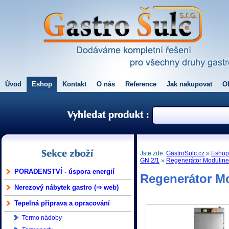
Úvod
Eshop
Kontakt
O nás
Reference
Jak nakupovat
O
Jste zde:
GastroSulc.cz
»
Esho
GN 2/1
»
Regenerátor Modulin
PORADENSTVÍ - úspora energií
Regenerátor M
Nerezový nábytek gastro (⇒ web)
Tepelná příprava a opracování
Termo nádoby