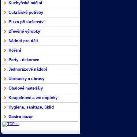
Kuchyňské náčiní
Cukrářské potřeby
Pizza příslušenství
Dřevěné výrobky
Nádobí pro děti
Koření
Party - dekorace
Jednorázové nádobí
Ubrousky a ubrusy
Obalové materiály
Koupelnové a wc doplňky
Hygiena, sanitace, úklid
Gastro bazar