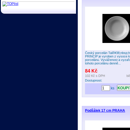
Český porcelán Talíř#38;nbsp;
PRINCIP je vyroben z vysoce kv
porcelánu. Vyváženost a vyzařuj
tohoto porcelánu denně...
84 Kč
102 Kč
s DPH
bě
Dostupnost:
ks
Podšálek 17 cm PRAHA