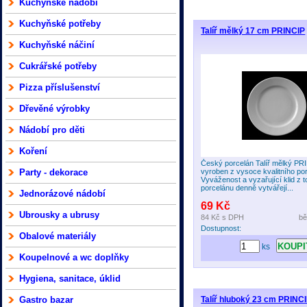
Kuchyňské nádobí
Kuchyňské potřeby
Talíř mělký 17 cm PRINCIP
Kuchyňské náčiní
Cukrářské potřeby
Pizza příslušenství
Dřevěné výrobky
Nádobí pro děti
Koření
Český porcelán Talíř mělký PRI
Party - dekorace
vyroben z vysoce kvalitního po
Vyváženost a vyzařující klid z t
porcelánu denně vytvářejí...
Jednorázové nádobí
69 Kč
Ubrousky a ubrusy
84 Kč
s DPH
bě
Dostupnost:
Obalové materiály
ks
Koupelnové a wc doplňky
Hygiena, sanitace, úklid
Gastro bazar
Talíř hluboký 23 cm PRINC