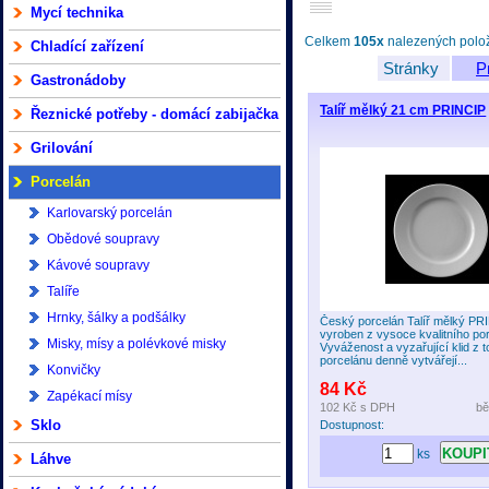
Mycí technika
Celkem
105x
nalezených polože
Chladící zařízení
Stránky
P
Gastronádoby
Talíř mělký 21 cm PRINCIP
Řeznické potřeby - domácí zabijačka
Grilování
Porcelán
Karlovarský porcelán
Obědové soupravy
Kávové soupravy
Talíře
Hrnky, šálky a podšálky
Český porcelán Talíř mělký PRI
vyroben z vysoce kvalitního po
Misky, mísy a polévkové misky
Vyváženost a vyzařující klid z t
porcelánu denně vytvářejí...
Konvičky
84 Kč
Zapékací mísy
102 Kč
s DPH
bě
Sklo
Dostupnost:
ks
Láhve