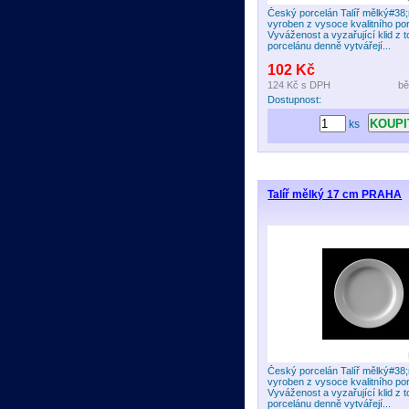
Český porcelán Talíř mělký#38;
vyroben z vysoce kvalitního po
Vyváženost a vyzařující klid z t
porcelánu denně vytvářejí...
102 Kč
124 Kč
s DPH
bě
Dostupnost:
ks
Talíř mělký 17 cm PRAHA
Český porcelán Talíř mělký#38;
vyroben z vysoce kvalitního po
Vyváženost a vyzařující klid z t
porcelánu denně vytvářejí...