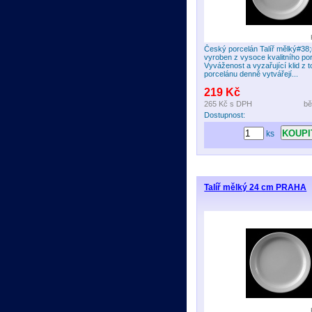
Český porcelán Talíř mělký#38;
vyroben z vysoce kvalitního po
Vyváženost a vyzařující klid z t
porcelánu denně vytvářejí...
219 Kč
265 Kč
s DPH
bě
Dostupnost:
ks
Talíř mělký 24 cm PRAHA