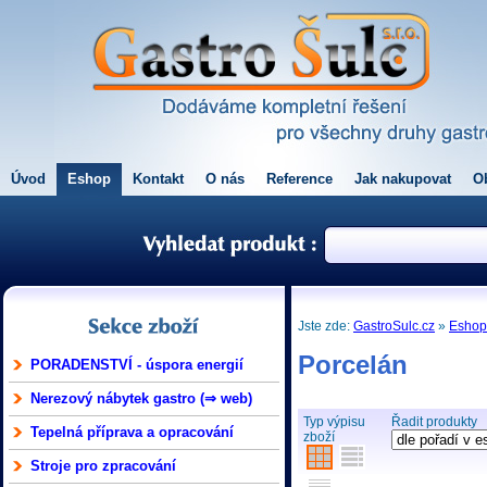
Úvod
Eshop
Kontakt
O nás
Reference
Jak nakupovat
O
Jste zde:
GastroSulc.cz
»
Esho
Porcelán
PORADENSTVÍ - úspora energií
Nerezový nábytek gastro (⇒ web)
Typ výpisu
Řadit produkty
Tepelná příprava a opracování
zboží
Stroje pro zpracování