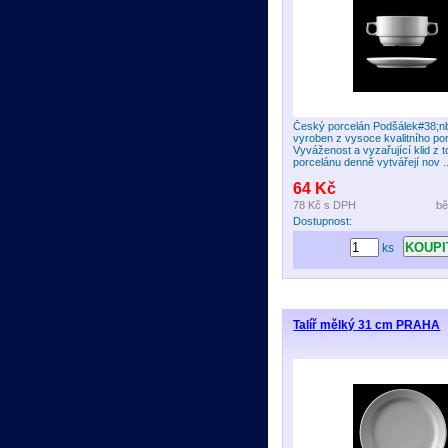
Český porcelán Podšálek#38;nb
vyroben z vysoce kvalitního po
Vyváženost a vyzařující klid z t
porcelánu denně vytvářejí nov ..
64 Kč
78 Kč
s DPH
bě
Dostupnost:
ks
Talíř mělký 31 cm PRAHA