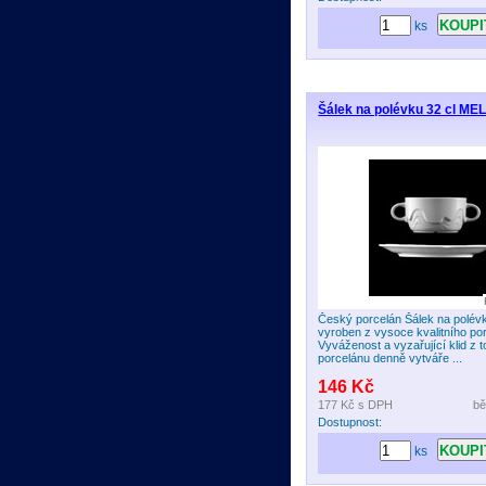
ks
Šálek na polévku 32 cl ME
Český porcelán Šálek na polév
vyroben z vysoce kvalitního po
Vyváženost a vyzařující klid z t
porcelánu denně vytváře ...
146 Kč
177 Kč
s DPH
bě
Dostupnost:
ks