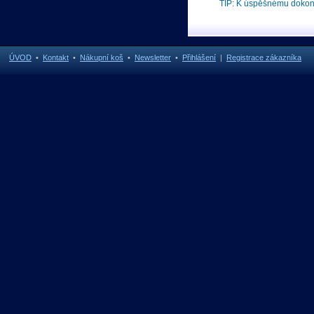
TIP: K úspěšnému doko
ÚVOD
•
Kontakt
•
Nákupní koš
•
Newsletter
•
Přihlášení
|
Registrace zákazníka