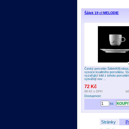
Šálek 19 cl MELODIE
Český porcelán Šálek#38;nbsp;
vysoce kvalitního porcelánu. V
vyzařující klid z tohoto porcelá
vytvářejí nov ...
72 Kč
88 Kč
s DPH
bě
Dostupnost:
ks
Stránky
P