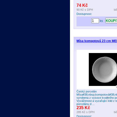
74 Kč
90 Kč
s DPH
bě
Dostupnost:
ks
Mísa kompotová 23 cm M
Český porcelán
Mísa#38;nbsp;kompotová#38;nb
vyrobena z vysoce kvalitního p
Vyváženost a vyzařující klid z t
porcelánu d ...
235 Kč
285 Kč
s DPH
bě
Dostupnost: