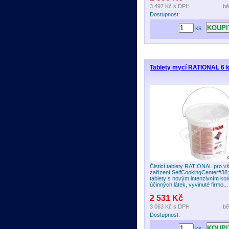
3 497 Kč
s DPH
bě
Dostupnost:
ks
Tablety mycí RATIONAL 6 k
Čisticí tablety RATIONAL pro 
zařízení SelfCookingCenter#38;r
tablety s novým intenzivním k
účinných látek, vyvinuté firmo...
2 531 Kč
3 063 Kč
s DPH
bě
Dostupnost:
ks