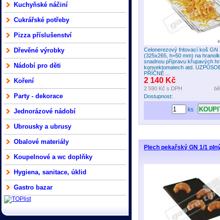
Kuchyňské náčiní
Cukrářské potřeby
Pizza příslušenství
Dřevěné výrobky
Celonerezový fritovací koš GN 
(325x265, h=50 mm) na hranolk
snadnou přípravu křupavých hr
Nádobí pro děti
konvektomatech atd. UZPŮS
PŘÍČNÉ ...
2 140 Kč
Koření
2 590 Kč
s DPH
bě
Party - dekorace
Dostupnost:
ks
Jednorázové nádobí
Ubrousky a ubrusy
Obalové materiály
Plech pekařský GN 1/1 pln
Koupelnové a wc doplňky
Hygiena, sanitace, úklid
Gastro bazar