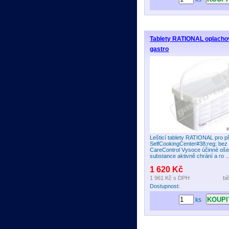
Tablety RATIONAL oplacho
gastro
Lešticí tablety RATIONAL pro př
SelfCookingCenter#38;reg; bez
CareControl Vysoce účinné ošet
substance aktivně chrání a ro ..
1 620 Kč
1 961 Kč
s DPH
bě
Dostupnost:
ks