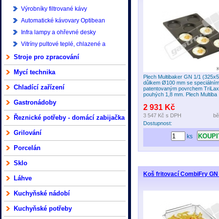
Výrobníky filtrované kávy
Automatické kávovary Optibean
Infra lampy a ohřevné desky
Vitríny pultové teplé, chlazené a
mrazící
Stroje pro zpracování
Mycí technika
Plech Multibaker GN 1/1 (325x
důlkem Ø100 mm se speciální
Chladící zařízení
patentovaným povrchem TriLax 
pouhých 1,8 mm. Plech Multiba .
Gastronádoby
2 931 Kč
3 547 Kč
s DPH
bě
Řeznické potřeby - domácí zabijačka
Dostupnost:
Grilování
ks
Porcelán
Sklo
Koš fritovací CombiFry GN 
Láhve
Kuchyňské nádobí
Kuchyňské potřeby