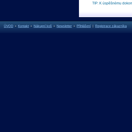
TIP: K úspěšnému doko
ÚVOD
•
Kontakt
•
Nákupní koš
•
Newsletter
•
Přihlášení
|
Registrace zákazníka