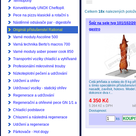
Termoporty
Konvektomaty UNOX CheftopII.
Celkem
18x
nalezených položek
generace
Pece na pizzu klasické a rotační s
příslušenstvím
Nástěnné odsávače par - digestoře
Špíz na sele typ 101/102/2
gastro
Originál příslušenství Rational
Varné moduly Ascoline 500
Varná technika Berto's macros 700
Varné moduly asber power cook 850
Transportní vozíky chladící a vyhřívané
Profesionální mikrovlnné trouby
Samsung
Nízkoteplotní pečení a udržování
Udržení a ohřev
Celá jehňata a selata do 8 kg př
s tímto speciálním příslušenstv
Udržovací vozíky - statický ohřev
nasadit, zavěsit, hotovo. Model
dokonce dva r...
Regenerace a udržování
4 350 Kč
Regenerační a ohřevné pece GN 1/1 a
5 264 Kč
s DPH
bě
GN 2/1
Chladící podstavce
Dostupnost:
Chlazení a následná regenerace
ks
Udržení a regenerace
Párkovače - Hot dogy