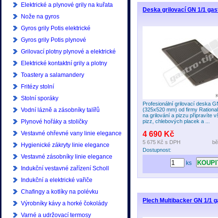
Elektrické a plynové grily na kuřata
Deska grilovací GN 1/1 gas
Nože na gyros
Gyros grily Potis elektrické
Gyros grily Potis plynové
Grilovací plotny plynové a elektrické
Elektrické kontaktní grily a plotny
Toastery a salamandery
Fritézy stolní
Stolní sporáky
Profesionální grilovací deska G
Vodní lázně a zásobníky talířů
(325x520 mm) od firmy Rationa
na grilování a pizzu připravíte
Plynové hořáky a stoličky
pizz, chlebových placek a ...
Vestavné ohřevné vany linie elegance
4 690 Kč
5 675 Kč
s DPH
bě
Hygienické zákryty linie elegance
Dostupnost:
Vestavné zásobníky linie elegance
ks
Indukční vestavné zařízení Scholl
Indukční a elektrické vařiče
Chafingy a kotlíky na polévku
Plech Multibacker GN 1/1 g
Výrobníky kávy a horké čokolády
Varné a udržovací termosy