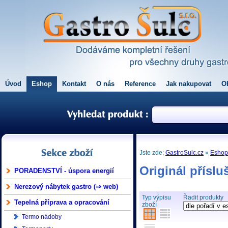
Úvod
Eshop
Kontakt
O nás
Reference
Jak nakupovat
O
Jste zde:
GastroSulc.cz
»
Esho
Originál příslu
PORADENSTVÍ - úspora energií
Nerezový nábytek gastro (⇒ web)
Typ výpisu
Řadit produkty
Tepelná příprava a opracování
zboží
Termo nádoby