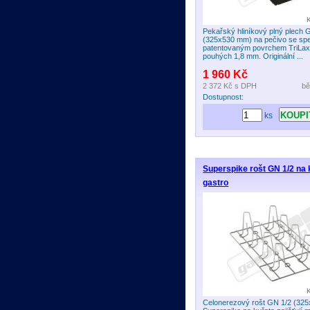
Pekařský hliníkový plný plech 
(325x530 mm) na pečivo se spe
patentovaným povrchem TriLax 
pouhých 1,8 mm. Originální ...
1 960 Kč
2 372 Kč
s DPH
bě
Dostupnost:
ks
Superspike rošt GN 1/2 na 
gastro
Celonerezový rošt GN 1/2 (32