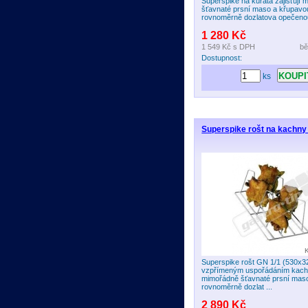
Superspike na kuřata zajišťují
šťavnaté prsní maso a křupavo
rovnoměrně dozlatova opečenou
1 280 Kč
1 549 Kč
s DPH
bě
Dostupnost:
ks
Superspike rošt na kachny
Superspike rošt GN 1/1 (530x
vzpřímeným uspořádáním kache
mimořádně šťavnaté prsní maso
rovnoměrně dozlat ...
2 890 Kč