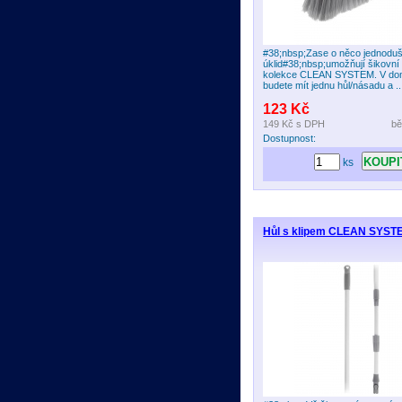
#38;nbsp;Zase o něco jednoduš
úklid#38;nbsp;umožňují šikovní
kolekce CLEAN SYSTEM. V dom
budete mít jednu hůl/násadu a ..
123 Kč
149 Kč
s DPH
bě
Dostupnost:
ks
Hůl s klipem CLEAN SYST