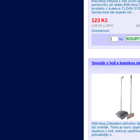
#38;nbsp;Většina z nás ocení p
pomocníky při úklidu.#38;nbsp;
produkty z kolekce CLEAN SY
domácnosti tak budete mít ...
123 Kč
149 Kč
s DPH
bě
Dostupnost:
ks
Smeták s holí a lopatkou s
#38;nbsp;Základem běžného úkl
být smeták. Tento je navíc dop
lopatkou s holí, která je opatře
pohodlnější n ...