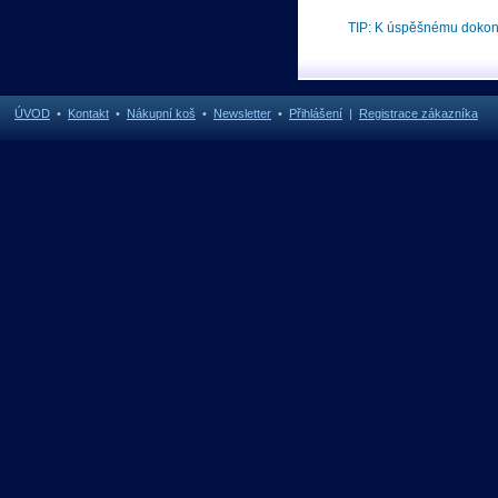
TIP: K úspěšnému doko
ÚVOD
•
Kontakt
•
Nákupní koš
•
Newsletter
•
Přihlášení
|
Registrace zákazníka