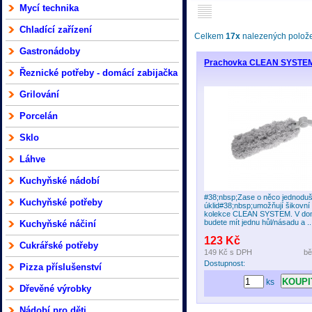
Mycí technika
Chladící zařízení
Celkem
17x
nalezených položek
Gastronádoby
Prachovka CLEAN SYSTE
Řeznické potřeby - domácí zabijačka
Grilování
Porcelán
Sklo
Láhve
Kuchyňské nádobí
#38;nbsp;Zase o něco jednoduš
Kuchyňské potřeby
úklid#38;nbsp;umožňují šikovní
kolekce CLEAN SYSTEM. V dom
budete mít jednu hůl/násadu a ..
Kuchyňské náčiní
123 Kč
Cukrářské potřeby
149 Kč
s DPH
bě
Dostupnost:
Pizza příslušenství
ks
Dřevěné výrobky
Nádobí pro děti