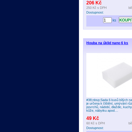
206 Kč
250 Kč
s DPH
bě
Dostupnost:
ks
Houba na úklid nano 6 ks
#38;nbsp;Sada 6 kusů bílých n
je určena k čištění, umývání r
povrchů, nádobí, dlaždic, kuchy
kůže, nábytku apod....
49 Kč
60 Kč
s DPH
bě
Dostupnost: