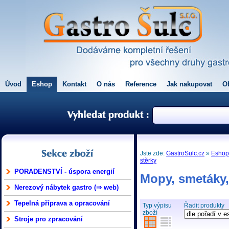
Úvod
Eshop
Kontakt
O nás
Reference
Jak nakupovat
O
Jste zde:
GastroSulc.cz
»
Esho
stěrky
PORADENSTVÍ - úspora energií
Mopy, smetáky,
Nerezový nábytek gastro (⇒ web)
Tepelná příprava a opracování
Typ výpisu
Řadit produkty
zboží
Stroje pro zpracování