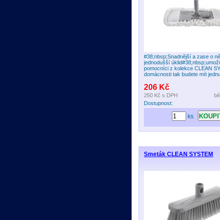
#38;nbsp;Snadnější a zase o n
jednodušší úklid#38;nbsp;umožň
pomocníci z kolekce CLEAN S
domácnosti tak budete mít jednu 
206 Kč
250 Kč
s DPH
bě
Dostupnost:
ks
Smeták CLEAN SYSTEM