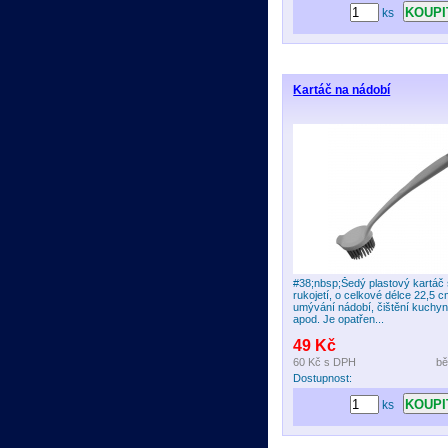
ks
Kartáč na nádobí
#38;nbsp;Šedý plastový kartáč 
rukojetí, o celkové délce 22,5 
umývání nádobí, čištění kuchyn
apod. Je opatřen...
49 Kč
60 Kč
s DPH
bě
Dostupnost:
ks