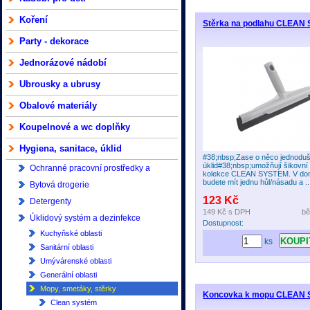
Koření
Stěrka na podlahu CLEAN
Party - dekorace
Jednorázové nádobí
Ubrousky a ubrusy
Obalové materiály
Koupelnové a wc doplňky
Hygiena, sanitace, úklid
#38;nbsp;Zase o něco jednoduš
úklid#38;nbsp;umožňují šikovní
Ochranné pracovní prostředky a
kolekce CLEAN SYSTEM. V dom
budete mít jednu hůl/násadu a ..
kosmetika
Bytová drogerie
123 Kč
Detergenty
149 Kč
s DPH
bě
Úklidový systém a dezinfekce
Dostupnost:
Kuchyňské oblasti
ks
Sanitární oblasti
Umývárenské oblasti
Generální oblasti
Mopy, smetáky, stěrky
Koncovka k mopu CLEAN
Clean systém