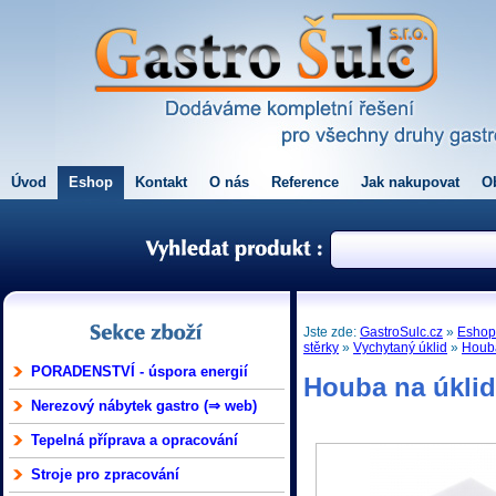
Úvod
Eshop
Kontakt
O nás
Reference
Jak nakupovat
O
Jste zde:
GastroSulc.cz
»
Esho
stěrky
»
Vychytaný úklid
»
Houba
PORADENSTVÍ - úspora energií
Houba na úklid
Nerezový nábytek gastro (⇒ web)
Tepelná příprava a opracování
Stroje pro zpracování