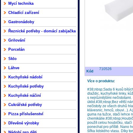
Mycí technika
Chladící zařízení
Gastronádoby
Řeznické potřeby - domácí zabijačka
Grilování
Porcelán
Sklo
Láhve
710526
Kód
Kuchyňské nádobí
Více o produktu:
Kuchyňské potřeby
#38;nbsp;Sada 6 kusů bílých
dlaždic, kuchyňské linky, ků
Kuchyňské náčiní
s nejrůznějšími nečistotami
úklid.#38;nbsp;Bez větší ná
Cukrářské potřeby
nečistoty ze všech druhů hlad
klávesnic, hrnců, obuvi...).
Pizza příslušenství
guma na tužce, stačí lehce 
chemikálie.#38;nbsp;Houbič
použít celou houbičku, stačí
Dřevěné výrobky
ponechat pro příště. Nano ho
šířka lidského vlasu. Díky 
Nádobí pro děti