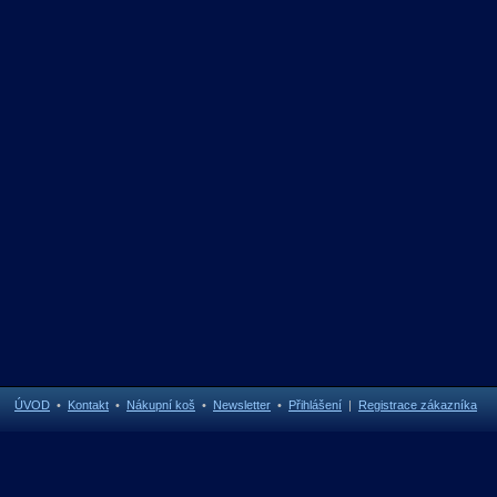
ÚVOD
•
Kontakt
•
Nákupní koš
•
Newsletter
•
Přihlášení
|
Registrace zákazníka