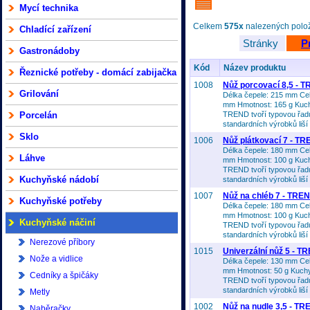
Mycí technika
Celkem
575x
nalezených polože
Chladící zařízení
Stránky
P
Gastronádoby
Kód
Název produktu
Řeznické potřeby - domácí zabijačka
1008
Nůž porcovací 8,5 - 
Grilování
Délka čepele: 215 mm Cel
mm Hmotnost: 165 g Kuc
Porcelán
TREND tvoří typovou řadu
standardních výrobků liší 
Sklo
1006
Nůž plátkovací 7 - T
Délka čepele: 180 mm Cel
Láhve
mm Hmotnost: 100 g Kuc
TREND tvoří typovou řadu
Kuchyňské nádobí
standardních výrobků liší 
1007
Nůž na chléb 7 - TRE
Kuchyňské potřeby
Délka čepele: 180 mm Cel
mm Hmotnost: 100 g Kuc
Kuchyňské náčiní
TREND tvoří typovou řadu
standardních výrobků liší 
Nerezové příbory
1015
Univerzální nůž 5 - T
Nože a vidlice
Délka čepele: 130 mm Cel
mm Hmotnost: 50 g Kuch
Cedníky a špičáky
TREND tvoří typovou řadu
standardních výrobků liší 
Metly
1002
Nůž na nudle 3,5 - T
Naběračky