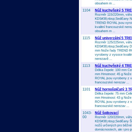
obsahem m ...
1104
Nůž kuchyňský 5 TR
Rozměr 115/220mm, váh
KDS#38;nbsp;Sedlčany N
TREND ROYAL jsou vyro
kvalitní francouzské nerez
obsahem m ...
1115
Nůž univerzální 5 T
Rozměr 125/225mm, váh
KDS#38;nbsp;Sedlčany Dé
mm Nože řady TREND R
vyrobeny z vysoce kvalit
nerezavě ...
1113
Nůž kuchyňský 4 TR
Délka čepele: 100 mm Cel
mm Hmotnost: 45 g Nož
ROYAL jsou vyrobeny z vy
francouzské nerezav ...
1101
Nůž hornošpičatý 3
Délka čepele: 75 mm Celk
mm Hmotnost: 43 g Nož
ROYAL jsou vyrobeny z vy
francouzské nerezav ...
1043-
Nůž špikovací
00
Rozměr 120/220mm, váh
KDS#38;nbsp;Sedlčany Ši
nožů určených pro běžné
domácnostech, ale i pro p