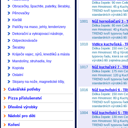
Délka čepele: 90 mm Celk
Obracečky, špachtle, patetky, škrabky,
mm Hmotnost: 45 g Kuch
TREND tvoří typovou řadu
karty
Pěnovačky
standardních výrobků liší 
Kleště
1001
Nůž hornošpičatý 3 -
Délka čepele: 80 mm Celk
Paličky na maso, jehly, tenderizery
mm Hmotnost: 40 g Kuch
Dekorační a vykrajovací nástroje,
TREND tvoří typovou řadu
standardních výrobků liší 
zdobítka, kráječe, děličky
Odpeckovávače
1010
Vidlice kuchyňská - 
Škrabky
Délka čepele: 150 mm Cel
mm Hmotnost: 65 g Výro
Kráječe vajec, sýrů, knedlíků a másla
typovou řadu, která se o
výrobků liší zejména použi
Mandolíny, struhadla, lisy
1017
Nůž kuchařský 7 - T
Kopista
Délka čepele: 175 mm Cel
Ostatní
mm Hmotnost: 120 g Kuc
TREND tvoří typovou řadu
Stojany na nože, magnetické lišty,
standardních výrobků liší 
brusy a brousky
Cukrářské potřeby
1016
Nůž kuchyňský 6 - T
Délka čepele: 150 mm Cel
Pizza příslušenství
mm Hmotnost: 80 g Kuch
TREND tvoří typovou řadu
standardních výrobků liší 
Dřevěné výrobky
1004
Nůž kuchyňský 5 - T
Nádobí pro děti
Délka čepele: 130 mm Cel
mm Hmotnost: 50 g Kuch
Koření
TREND tvoří typovou řadu