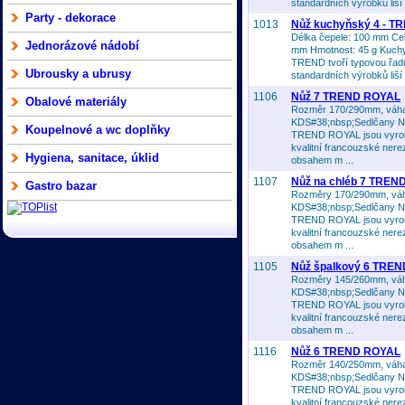
standardních výrobků liší 
Party - dekorace
1013
Nůž kuchyňský 4 - T
Délka čepele: 100 mm Cel
Jednorázové nádobí
mm Hmotnost: 45 g Kuch
TREND tvoří typovou řadu
Ubrousky a ubrusy
standardních výrobků liší 
1106
Nůž 7 TREND ROYAL
Obalové materiály
Rozměr 170/290mm, váh
KDS#38;nbsp;Sedlčany N
Koupelnové a wc doplňky
TREND ROYAL jsou vyro
kvalitní francouzské nerez
Hygiena, sanitace, úklid
obsahem m ...
1107
Nůž na chléb 7 TREN
Gastro bazar
Rozměry 170/290mm, vá
KDS#38;nbsp;Sedlčany N
TREND ROYAL jsou vyro
kvalitní francouzské nerez
obsahem m ...
1105
Nůž špalkový 6 TRE
Rozměry 145/260mm, vá
KDS#38;nbsp;Sedlčany N
TREND ROYAL jsou vyro
kvalitní francouzské nerez
obsahem m ...
1116
Nůž 6 TREND ROYAL
Rozměr 140/250mm, váh
KDS#38;nbsp;Sedlčany N
TREND ROYAL jsou vyro
kvalitní francouzské nerez