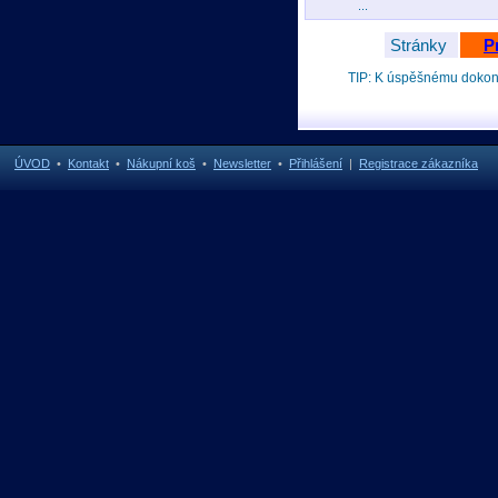
...
Stránky
P
TIP: K úspěšnému doko
ÚVOD
•
Kontakt
•
Nákupní koš
•
Newsletter
•
Přihlášení
|
Registrace zákazníka