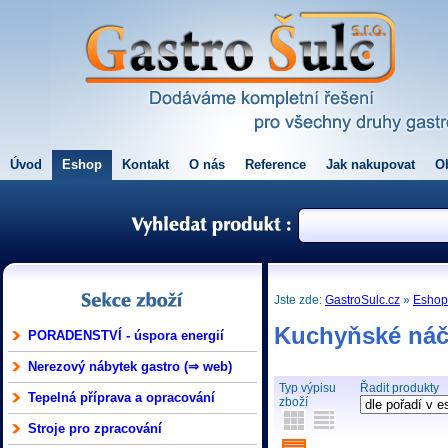
Úvod
Eshop
Kontakt
O nás
Reference
Jak nakupovat
O
Jste zde:
GastroSulc.cz
»
Esho
Kuchyňské náč
PORADENSTVÍ - úspora energií
Nerezový nábytek gastro (⇒ web)
Typ výpisu
Řadit produkty
Tepelná příprava a opracování
zboží
Stroje pro zpracování