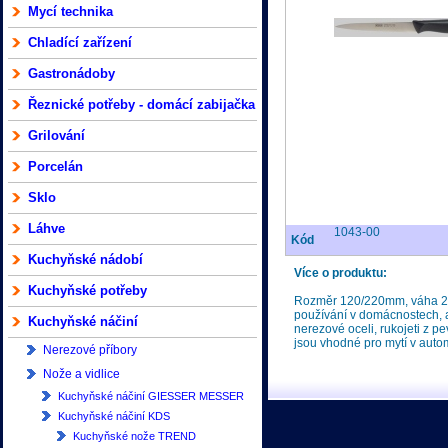
Mycí technika
Chladící zařízení
Gastronádoby
Řeznické potřeby - domácí zabijačka
Grilování
Porcelán
Sklo
Láhve
1043-00
Kód
Kuchyňské nádobí
Více o produktu:
Kuchyňské potřeby
Rozměr 120/220mm, váha 29
používání v domácnostech, al
Kuchyňské náčiní
nerezové oceli, rukojeti z 
jsou vhodné pro mytí v aut
Nerezové příbory
Nože a vidlice
Kuchyňské náčiní GIESSER MESSER
Kuchyňské náčiní KDS
Kuchyňské nože TREND