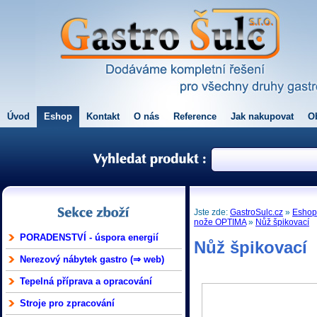
Úvod
Eshop
Kontakt
O nás
Reference
Jak nakupovat
O
Jste zde:
GastroSulc.cz
»
Esho
nože OPTIMA
»
Nůž špikovací
PORADENSTVÍ - úspora energií
Nůž špikovací
Nerezový nábytek gastro (⇒ web)
Tepelná příprava a opracování
Stroje pro zpracování