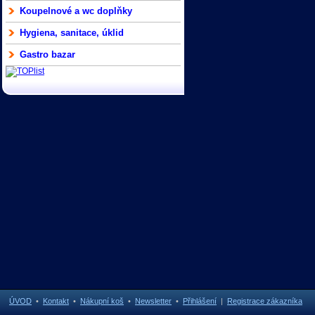
Koupelnové a wc doplňky
Hygiena, sanitace, úklid
Gastro bazar
ÚVOD
•
Kontakt
•
Nákupní koš
•
Newsletter
•
Přihlášení
|
Registrace zákazníka