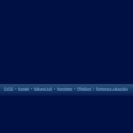
ÚVOD
•
Kontakt
•
Nákupní koš
•
Newsletter
•
Přihlášení
|
Registrace zákazníka