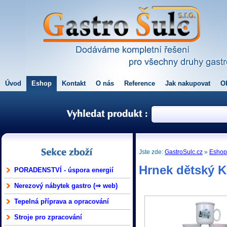
Úvod
Eshop
Kontakt
O nás
Reference
Jak nakupovat
O
Jste zde:
GastroSulc.cz
»
Esho
Hrnek dětský 
PORADENSTVÍ - úspora energií
Nerezový nábytek gastro (⇒ web)
Tepelná příprava a opracování
Stroje pro zpracování