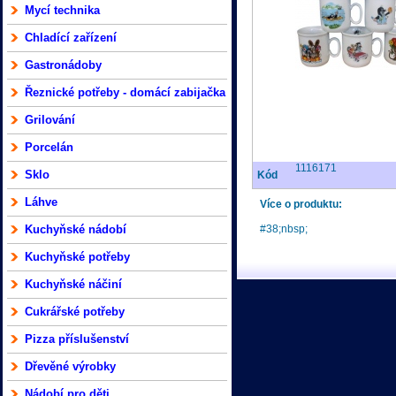
Mycí technika
Chladící zařízení
Gastronádoby
Řeznické potřeby - domácí zabijačka
Grilování
Porcelán
1116171
Sklo
Kód
Láhve
Více o produktu:
Kuchyňské nádobí
#38;nbsp;
Kuchyňské potřeby
Kuchyňské náčiní
Cukrářské potřeby
Pizza příslušenství
Dřevěné výrobky
Nádobí pro děti