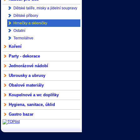
Dětské talíře, misky a jídelní soupravy
Dětské příbory
Hrnečky a skleničky
Ostatní
Termoláhve
Koření
Party - dekorace
Jednorázové nádobí
Ubrousky a ubrusy
Obalové materiály
Koupelnové a wc doplňky
Hygiena, sanitace, úklid
Gastro bazar