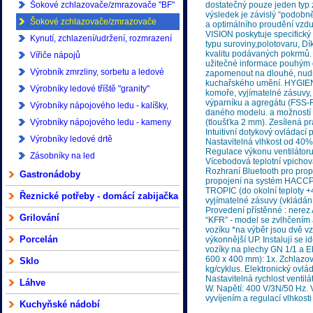
Šokové zchlazovače/zmrazovače "BF"
dostatečný pouze jeden typ
výsledek je závislý “podobně
Coldline
Šokové zchlazovače/zmrazovače
a optimálního proudění vzdu
VISION poskytuje specifický
Vision Coldline
Kynutí, zchlazení/udržení, rozmrazení
typu suroviny,polotovaru, Dí
kvalitu podávaných pokrmů. 
Coldline
Vířiče nápojů
užitečné informace pouhým 
Výrobník zmrzliny, sorbetu a ledové
zapomenout na dlouhé, nudné
kuchařského umění. HYGIENA 
tříště
Výrobníky ledové tříště "granity"
komoře, vyjímatelné zásuvy,
výparníku a agregátu (FSS-Fa
Výrobníky nápojového ledu - kalíšky,
daného modelu. a možností
kostky
Výrobníky nápojového ledu - kameny
(tloušťka 2 mm). Zesílená p
Intuitivní dotykový ovládac
Výrobníky ledové drtě
Nastavitelná vlhkost od 40%
Regulace výkonu ventilátor
Zásobníky na led
Vícebodová teplotní vpichov
Rozhraní Bluetooth pro prop
Gastronádoby
propojení na systém HACCP. 
TROPIC (do okolní teploty 
Řeznické potřeby - domácí zabijačka
vyjímatelné zásuvy (vkládán
Provedení přístěnné : nerez
Grilování
“KFR” - model se zvlhčením 
vozíku *na výběr jsou dvě 
Porcelán
výkonnější UP. Instalují se
vozíky na plechy GN 1/1 a EN
600 x 400 mm): 1x. Zchlazo
Sklo
kg/cyklus. Elektronický ovlá
Nastavitelná rychlost venti
Láhve
W. Napětí: 400 V/3N/50 Hz.
vyvíjením a regulací vlhkos
Kuchyňské nádobí