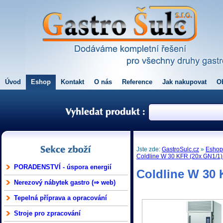
Úvod
Eshop
Kontakt
O nás
Reference
Jak nakupovat
O
Jste zde:
GastroSulc.cz
»
Esho
Coldline W 30 KFR (20x GN1/1) 
PORADENSTVÍ - úspora energií
Coldline W 30 
Nerezový nábytek gastro (⇒ web)
Tepelná příprava a opracování
Stroje pro zpracování