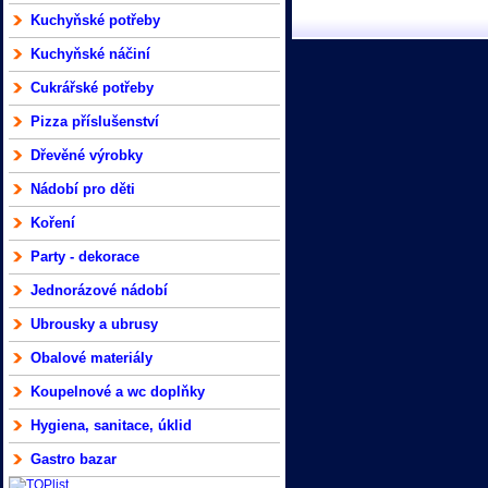
Kuchyňské potřeby
Kuchyňské náčiní
Cukrářské potřeby
Pizza příslušenství
Dřevěné výrobky
Nádobí pro děti
Koření
Party - dekorace
Jednorázové nádobí
Ubrousky a ubrusy
Obalové materiály
Koupelnové a wc doplňky
Hygiena, sanitace, úklid
Gastro bazar