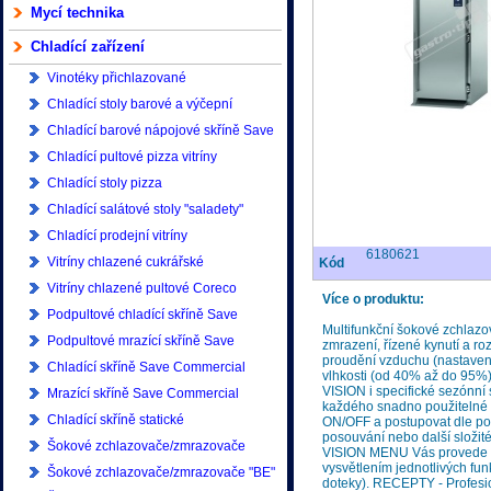
Mycí technika
Chladící zařízení
Vinotéky přichlazované
Chladící stoly barové a výčepní
Chladící barové nápojové skříně Save
Commercial
Chladící pultové pizza vitríny
Chladící stoly pizza
Chladící salátové stoly "saladety"
Chladící prodejní vitríny
6180621
Vitríny chlazené cukrářské
Kód
Vitríny chlazené pultové Coreco
Více o produktu:
Podpultové chladící skříně Save
Multifunkční šokové zchlazo
Commercial
Podpultové mrazící skříně Save
zmrazení, řízené kynutí a roz
proudění vzduchu (nastaven
Commercial
Chladící skříně Save Commercial
vlhkosti (od 40% až do 95%)
VISION i specifické sezónní 
400/500/600 litrů
Mrazící skříně Save Commercial
každého snadno použitelné 
400/500/600 litrů
Chladící skříně statické
ON/OFF a postupovat dle pok
posouvání nebo další složit
Šokové zchlazovače/zmrazovače
VISION MENU Vás provede kr
vysvětlením jednotlivých fun
Asber
Šokové zchlazovače/zmrazovače "BE"
doteky). RECEPTY - Profesi