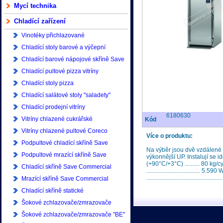
Mycí technika
Chladící zařízení
Vinotéky přichlazované
Chladící stoly barové a výčepní
Chladící barové nápojové skříně Save
Commercial
Chladící pultové pizza vitríny
Chladící stoly pizza
Chladící salátové stoly "saladety"
Chladící prodejní vitríny
6180630
Vitríny chlazené cukrářské
Kód
Vitríny chlazené pultové Coreco
Více o produktu:
Podpultové chladící skříně Save
Na výběr jsou dvě vzdálené
Commercial
Podpultové mrazící skříně Save
výkonnější UP. Instalují se
(+90°C/+3°C) .......... 80 kg/
Commercial
Chladící skříně Save Commercial
..................................
..............................................
400/500/600 litrů
Mrazící skříně Save Commercial
400/500/600 litrů
Chladící skříně statické
Šokové zchlazovače/zmrazovače
Asber
Šokové zchlazovače/zmrazovače "BE"