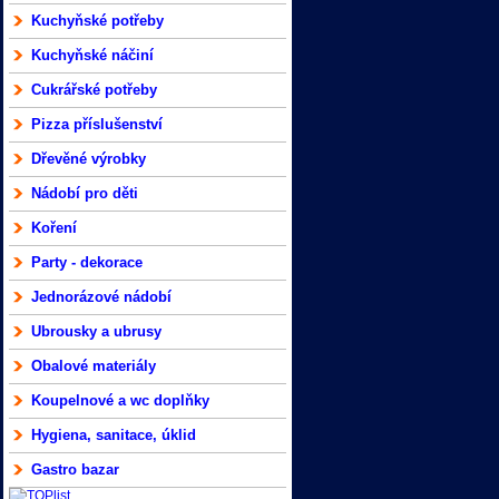
Kuchyňské potřeby
Kuchyňské náčiní
Cukrářské potřeby
Pizza příslušenství
Dřevěné výrobky
Nádobí pro děti
Koření
Party - dekorace
Jednorázové nádobí
Ubrousky a ubrusy
Obalové materiály
Koupelnové a wc doplňky
Hygiena, sanitace, úklid
Gastro bazar