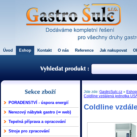
Úvod
Eshop
Kontakt
O nás
Reference
Jak nakupovat
O
Jste zde:
GastroSulc.cz
»
Esho
Coldline vzdálená jednotka US/
PORADENSTVÍ - úspora energií
Coldline vzdál
Nerezový nábytek gastro (⇒ web)
Tepelná příprava a opracování
Stroje pro zpracování