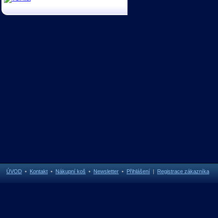
ÚVOD
•
Kontakt
•
Nákupní koš
•
Newsletter
•
Přihlášení
|
Registrace zákazníka