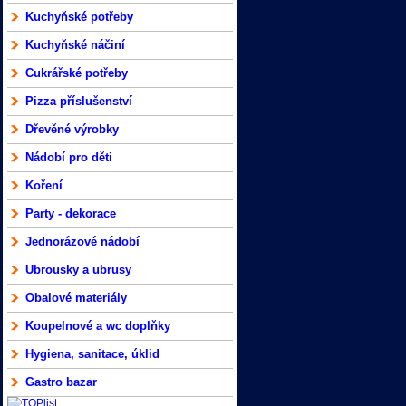
Kuchyňské potřeby
Kuchyňské náčiní
Cukrářské potřeby
Pizza příslušenství
Dřevěné výrobky
Nádobí pro děti
Koření
Party - dekorace
Jednorázové nádobí
Ubrousky a ubrusy
Obalové materiály
Koupelnové a wc doplňky
Hygiena, sanitace, úklid
Gastro bazar