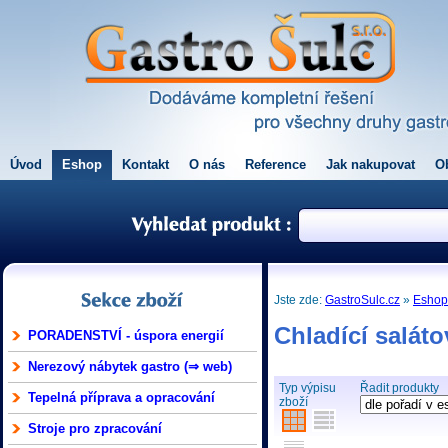
Úvod
Eshop
Kontakt
O nás
Reference
Jak nakupovat
O
Jste zde:
GastroSulc.cz
»
Esho
Chladící salát
PORADENSTVÍ - úspora energií
Nerezový nábytek gastro (⇒ web)
Typ výpisu
Řadit produkty
Tepelná příprava a opracování
zboží
Stroje pro zpracování