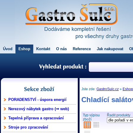
Úvod
Eshop
Kontakt
O nás
Reference
Jak nakupovat
O
Jste zde:
GastroSulc.cz
»
Esho
Chladící salát
PORADENSTVÍ - úspora energií
Nerezový nábytek gastro (⇒ web)
Typ výpisu
Řadit produkty
Tepelná příprava a opracování
zboží
Stroje pro zpracování