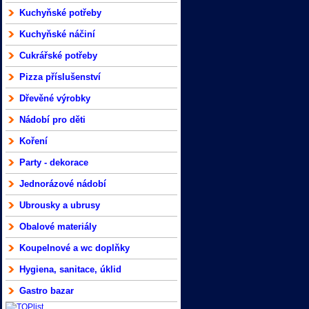
Kuchyňské potřeby
Kuchyňské náčiní
Cukrářské potřeby
Pizza příslušenství
Dřevěné výrobky
Nádobí pro děti
Koření
Party - dekorace
Jednorázové nádobí
Ubrousky a ubrusy
Obalové materiály
Koupelnové a wc doplňky
Hygiena, sanitace, úklid
Gastro bazar