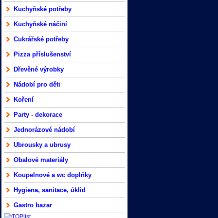
Kuchyňské potřeby
Kuchyňské náčiní
Cukrářské potřeby
Pizza příslušenství
Dřevěné výrobky
Nádobí pro děti
Koření
Party - dekorace
Jednorázové nádobí
Ubrousky a ubrusy
Obalové materiály
Koupelnové a wc doplňky
Hygiena, sanitace, úklid
Gastro bazar