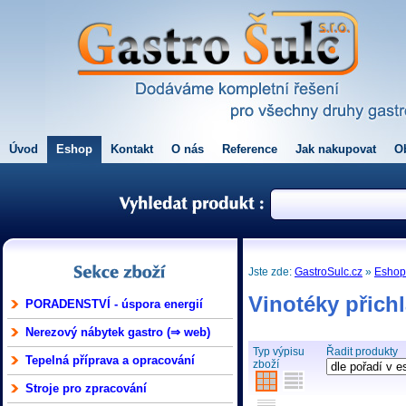
Úvod
Eshop
Kontakt
O nás
Reference
Jak nakupovat
O
Jste zde:
GastroSulc.cz
»
Esho
Vinotéky přich
PORADENSTVÍ - úspora energií
Nerezový nábytek gastro (⇒ web)
Typ výpisu
Řadit produkty
Tepelná příprava a opracování
zboží
Stroje pro zpracování