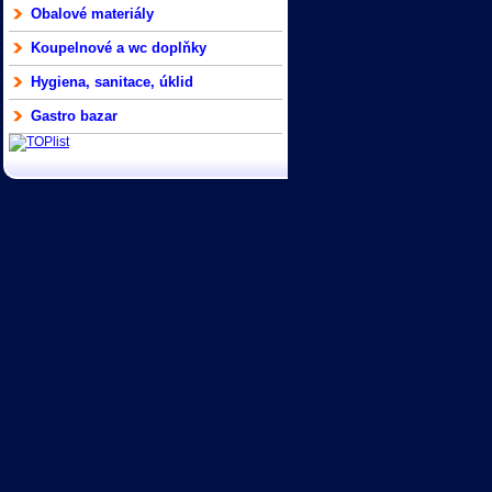
Obalové materiály
Koupelnové a wc doplňky
Hygiena, sanitace, úklid
Gastro bazar