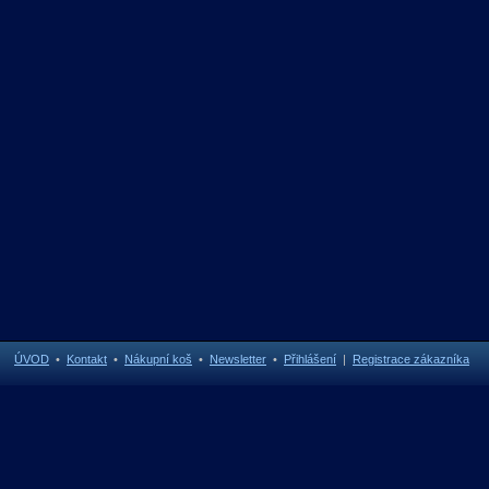
ÚVOD
•
Kontakt
•
Nákupní koš
•
Newsletter
•
Přihlášení
|
Registrace zákazníka