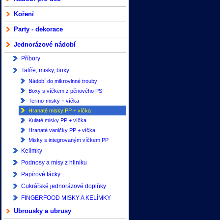
Koření
Party - dekorace
Jednorázové nádobí
Příbory
Talíře, misky, boxy
Nádobí do mikrovlnné trouby
Boxy s víčkem z pěnového PS
Termo-misky + víčka
Hranaté misky PP + víčka
Kulaté misky PP + víčka
Hranaté vaničky PP + víčka
Misky s integrovaným víčkem PP
Kelímky
Podnosy a mísy z hliníku
Papírové tácky
Cukrářské jednorázové doplňky
FINGERFOOD MISKY A KELÍMKY
Ubrousky a ubrusy