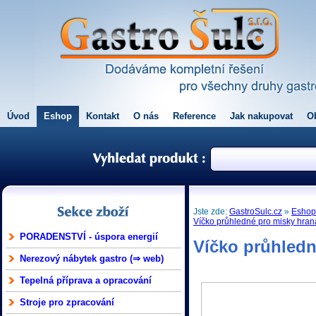
Úvod
Eshop
Kontakt
O nás
Reference
Jak nakupovat
O
Jste zde:
GastroSulc.cz
»
Esho
Víčko průhledné pro misky hran
PORADENSTVÍ - úspora energií
Víčko průhledn
Nerezový nábytek gastro (⇒ web)
Tepelná příprava a opracování
Stroje pro zpracování