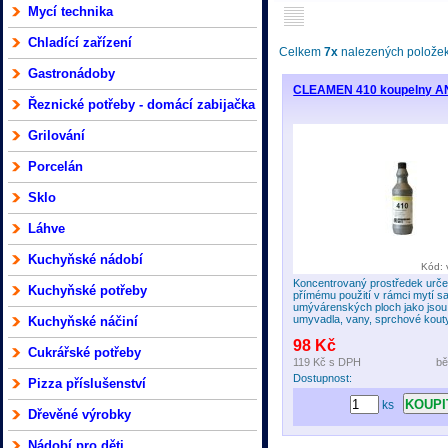
Mycí technika
Chladící zařízení
Celkem
7x
nalezených položek 
Gastronádoby
CLEAMEN 410 koupelny AN
Řeznické potřeby - domácí zabijačka
Grilování
Porcelán
Sklo
Láhve
Kuchyňské nádobí
Kód:
Koncentrovaný prostředek urče
Kuchyňské potřeby
přímému použití v rámci mytí sa
umývárenských ploch jako jsou
umyvadla, vany, sprchové kouty,
Kuchyňské náčiní
98 Kč
Cukrářské potřeby
119 Kč
s DPH
bě
Dostupnost:
Pizza příslušenství
ks
Dřevěné výrobky
Nádobí pro děti