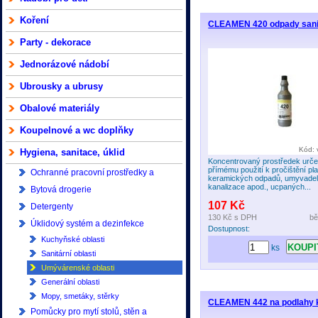
Koření
CLEAMEN 420 odpady sanitá
Party - dekorace
Jednorázové nádobí
Ubrousky a ubrusy
Obalové materiály
Koupelnové a wc doplňky
Kód:
Hygiena, sanitace, úklid
Koncentrovaný prostředek urče
přímému použití k pročištění pl
Ochranné pracovní prostředky a
keramických odpadů, umyvadel
kanalizace apod., ucpaných...
kosmetika
Bytová drogerie
107 Kč
Detergenty
130 Kč
s DPH
bě
Úklidový systém a dezinfekce
Dostupnost:
Kuchyňské oblasti
ks
Sanitární oblasti
Umývárenské oblasti
Generální oblasti
Mopy, smetáky, stěrky
CLEAMEN 442 na podlahy ky
Pomůcky pro mytí stolů, stěn a