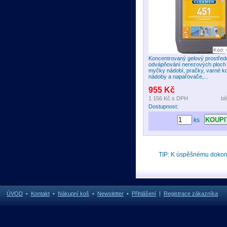
Kód:
Koncentrovaný gelový prostřed
odvápňování nerezových ploch 
myčky nádobí, pračky, varné k
nádoby a napařovače,...
955 Kč
1 156 Kč
s DPH
bě
Dostupnost:
ks
TIP: K úspěšnému doko
ÚVOD
•
Kontakt
•
Nákupní koš
•
Newsletter
•
Přihlášení
|
Registrace zákazníka