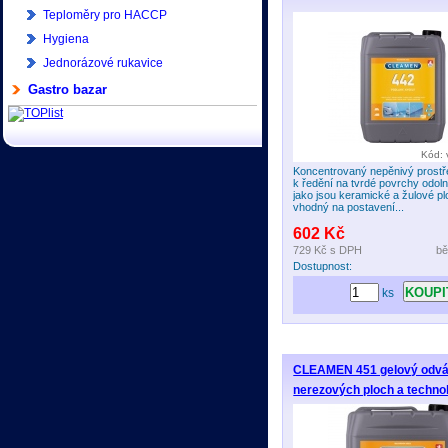
gastronomických příslušenství
Teploměry pro HACCP
Hygiena
Jednorázové rukavice
Gastro bazar
Kód:
Koncentrovaný nepěnivý prost
k ředění na tvrdé povrchy odol
jako jsou keramické a žulové pl
vhodný na postavení...
602 Kč
729 Kč
s DPH
bě
Dostupnost:
ks
CLEAMEN 451 gelový odv
nerezových ploch a technolo