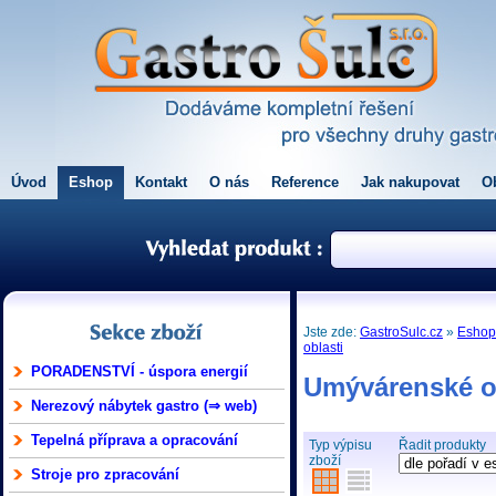
Úvod
Eshop
Kontakt
O nás
Reference
Jak nakupovat
O
Jste zde:
GastroSulc.cz
»
Esho
oblasti
PORADENSTVÍ - úspora energií
Umývárenské o
Nerezový nábytek gastro (⇒ web)
Tepelná příprava a opracování
Typ výpisu
Řadit produkty
zboží
Stroje pro zpracování