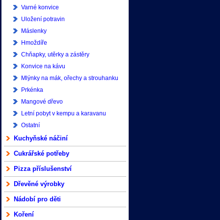
Varné konvice
Uložení potravin
Máslenky
Hmoždíře
Chňapky, utěrky a zástěry
Konvice na kávu
Mlýnky na mák, ořechy a strouhanku
Prkénka
Mangové dřevo
Letní pobyt v kempu a karavanu
Ostatní
Kuchyňské náčiní
Cukrářské potřeby
Pizza příslušenství
Dřevěné výrobky
Nádobí pro děti
Koření