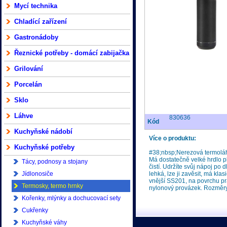
Mycí technika
Chladící zařízení
Gastronádoby
Řeznické potřeby - domácí zabijačka
Grilování
Porcelán
Sklo
Láhve
830636
Kód
Kuchyňské nádobí
Více o produktu:
Kuchyňské potřeby
#38;nbsp;Nerezová termoláhe
Má dostatečně velké hrdlo p
Tácy, podnosy a stojany
čistí. Udržíte svůj nápoj po
Jídlonosiče
lehká, lze ji zavěsit, má kla
vnější SS201, na povrchu pr
Termosky, termo hrnky
nylonový provázek. Rozměry: 
Kořenky, mlýnky a dochucovací sety
Cukřenky
Kuchyňské váhy