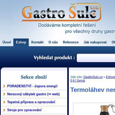
Úvod
Eshop
Kontakt
O nás
Reference
Jak nakupovat
O
Jste zde:
GastroSulc.cz
»
Esho
0,6 l černá
PORADENSTVÍ - úspora energií
Termoláhev ner
Nerezový nábytek gastro (⇒ web)
Tepelná příprava a opracování
Stroje pro zpracování