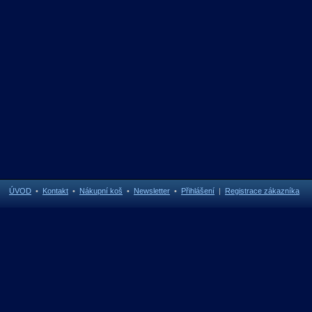
ÚVOD
•
Kontakt
•
Nákupní koš
•
Newsletter
•
Přihlášení
|
Registrace zákazníka