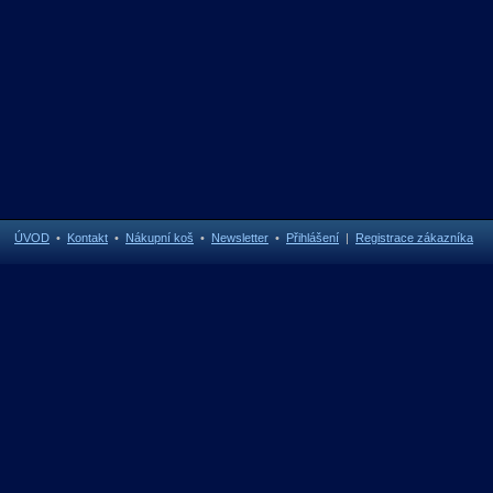
ÚVOD
•
Kontakt
•
Nákupní koš
•
Newsletter
•
Přihlášení
|
Registrace zákazníka