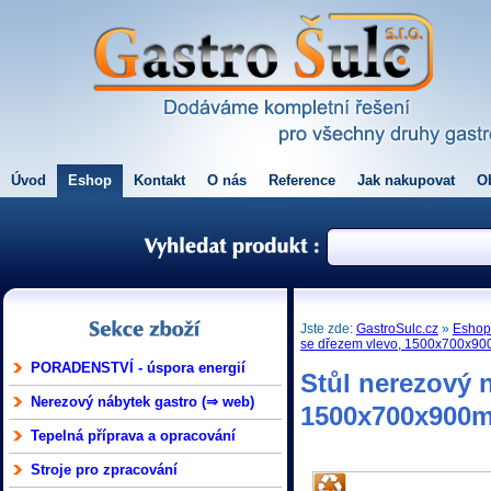
Úvod
Eshop
Kontakt
O nás
Reference
Jak nakupovat
O
Jste zde:
GastroSulc.cz
»
Esho
se dřezem vlevo, 1500x700x90
PORADENSTVÍ - úspora energií
Stůl nerezový 
Nerezový nábytek gastro (⇒ web)
1500x700x900m
Tepelná příprava a opracování
Stroje pro zpracování