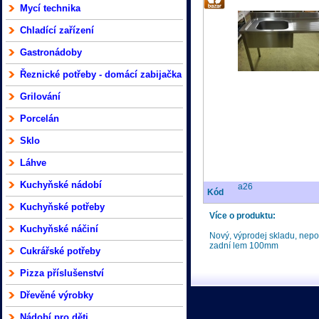
Mycí technika
Chladící zařízení
Gastronádoby
Řeznické potřeby - domácí zabijačka
Grilování
Porcelán
Sklo
Láhve
Kuchyňské nádobí
a26
Kód
Kuchyňské potřeby
Více o produktu:
Kuchyňské náčiní
Nový, výprodej skladu, nep
zadní lem 100mm
Cukrářské potřeby
Pizza příslušenství
Dřevěné výrobky
Nádobí pro děti