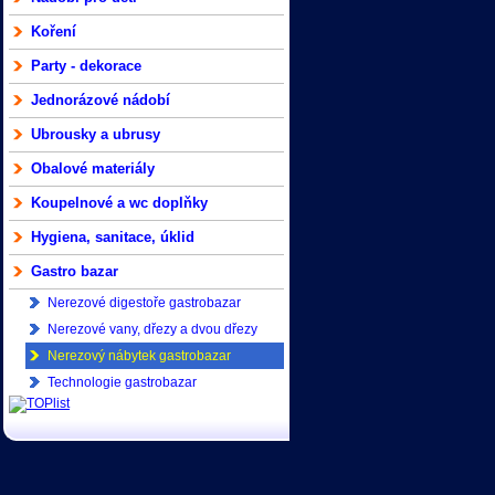
Koření
Party - dekorace
Jednorázové nádobí
Ubrousky a ubrusy
Obalové materiály
Koupelnové a wc doplňky
Hygiena, sanitace, úklid
Gastro bazar
Nerezové digestoře gastrobazar
Nerezové vany, dřezy a dvou dřezy
gastrobazar
Nerezový nábytek gastrobazar
Technologie gastrobazar