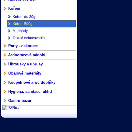
Koření
Koření do 30g
Koření 500g
Marinády
Tekutá ochucovadla
Party - dekorace
Jednorázové nádobí
Ubrousky a ubrusy
Obalové materiály
Koupelnové a wc doplňky
Hygiena, sanitace, úklid
Gastro bazar