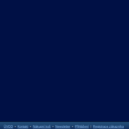
ÚVOD
•
Kontakt
•
Nákupní koš
•
Newsletter
•
Přihlášení
|
Registrace zákazníka