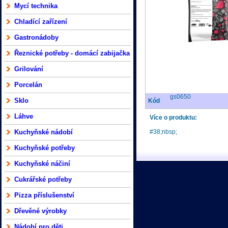
Mycí technika
Chladící zařízení
Gastronádoby
Řeznické potřeby - domácí zabijačka
Grilování
Porcelán
gs0650
Sklo
Kód
Láhve
Více o produktu:
Kuchyňské nádobí
#38;nbsp;
Kuchyňské potřeby
Kuchyňské náčiní
Cukrářské potřeby
Pizza příslušenství
Dřevěné výrobky
Nádobí pro děti