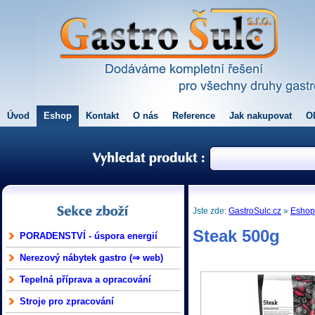
Úvod
Eshop
Kontakt
O nás
Reference
Jak nakupovat
O
Jste zde:
GastroSulc.cz
»
Esho
Steak 500g
PORADENSTVÍ - úspora energií
Nerezový nábytek gastro (⇒ web)
Tepelná příprava a opracování
Stroje pro zpracování