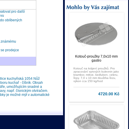
tovat pro další
ěvu
 do oblíbených
t známému
 se prodejce
Kotouč-proužky 7,0x10 mm
gastro
Kotouč na krájení proužků. Pro
zpracování syrových bulevnin jako
brambor, mrkve, kedluben, celeru,
řepy. 7,0 x 10 mm tloušťka řezu,
dlice kuchyňská 1054 Nůž
výkon cca 150 kg/hod
oru kuchař - číšník. Obsah
zdře, umožňujícím snadné a
vy, např. čísnickým otvíračem.
4720.00 Kč
bky je možné mýt v automatické