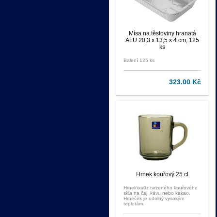
Mísa na těstoviny hranatá
ALU 20,3 x 13,5 x 4 cm, 125
ks
Balení 125 ks
323.00 Kč
Hrnek kouřový 25 cl
Hrnek\xa0z tvrzeného kouřového
skla na čaj, kávu nebo kakao.
Hrneček je odolný vysokým
teplotám.