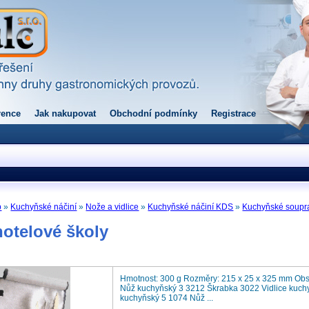
rence
Jak nakupovat
Obchodní podmínky
Registrace
p
»
Kuchyňské náčiní
»
Nože a vidlice
»
Kuchyňské náčiní KDS
»
Kuchyňské soupr
otelové školy
Hmotnost: 300 g Rozměry: 215 x 25 x 325 mm Ob
Nůž kuchyňský 3 3212 Škrabka 3022 Vidlice kuc
kuchyňský 5 1074 Nůž ...