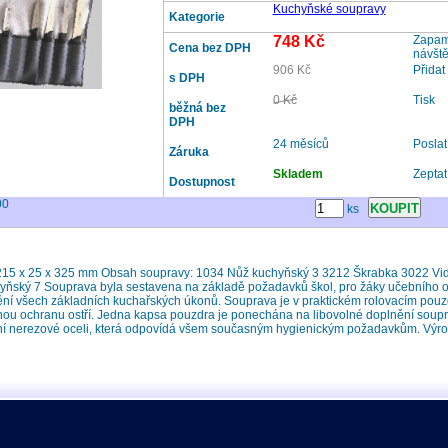
Kuchyňské soupravy
Kategorie
748 Kč
Zapama
Cena bez DPH
návšt
906 Kč
Přidat
s DPH
0 Kč
Tisk
běžná bez
DPH
24 měsíců
Posla
Záruka
Skladem
Zeptat
Dostupnost
00
ks
215 x 25 x 325 mm Obsah soupravy: 1034 Nůž kuchyňský 3 3212 Škrabka 3022 Vi
ňský 7 Souprava byla sestavena na základě požadavků škol, pro žáky učebního ob
í všech základních kuchařských úkonů. Souprava je v praktickém rolovacím pou
ou ochranu ostří. Jedna kapsa pouzdra je ponechána na libovolné doplnění soupra
tní nerezové oceli, která odpovídá všem současným hygienickým požadavkům. Výro