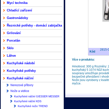
Mycí technika
Chladící zařízení
Gastronádoby
Řeznické potřeby - domácí zabijačka
Grilování
Porcelán
Sklo
2815-
Kód
Láhve
Více o produktu:
Kuchyňské nádobí
Hmotnost: 300 g Rozměry: 
kuchyňský 5 1074 Nůž kuchy
Kuchyňské potřeby
soupravy umožňuje prováděn
bezpečné přenášení i vhodn
Kuchyňské náčiní
Nože jsou vyrobeny z kvali
myčce.
Nerezové příbory
Nože a vidlice
Kuchyňské náčiní GIESSER MESSER
Kuchyňské náčiní KDS
Kuchyňské nože TREND