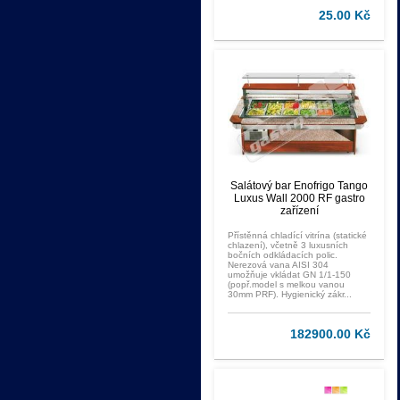
25.00 Kč
Salátový bar Enofrigo Tango
Luxus Wall 2000 RF gastro
zařízení
Přístěnná chladící vitrína (statické
chlazení), včetně 3 luxusních
bočních odkládacích polic.
Nerezová vana AISI 304
umožňuje vkládat GN 1/1-150
(popř.model s melkou vanou
30mm PRF). Hygienický zákr...
182900.00 Kč