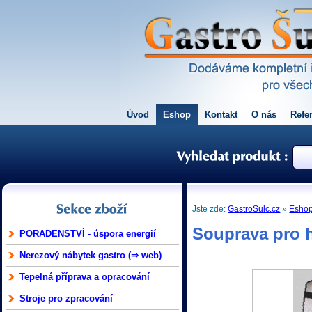
Úvod
Eshop
Kontakt
O nás
Refe
Jste zde:
GastroSulc.cz
»
Esho
Souprava pro h
PORADENSTVÍ - úspora energií
Nerezový nábytek gastro (⇒ web)
Tepelná příprava a opracování
Stroje pro zpracování