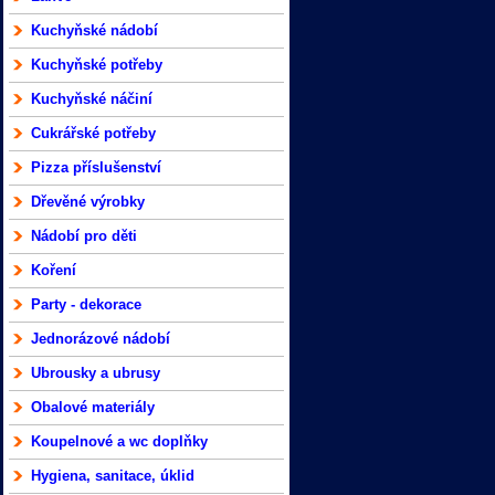
Kuchyňské nádobí
Kuchyňské potřeby
Kuchyňské náčiní
Cukrářské potřeby
Pizza příslušenství
Dřevěné výrobky
Nádobí pro děti
Koření
Party - dekorace
Jednorázové nádobí
Ubrousky a ubrusy
Obalové materiály
Koupelnové a wc doplňky
Hygiena, sanitace, úklid