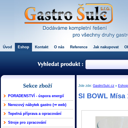
Úvod
Eshop
Kontakt
O nás
Reference
Jak nakupovat
O
Jste zde:
GastroSulc.cz
»
Esho
SI BOWL Mísa 1
PORADENSTVÍ - úspora energií
Nerezový nábytek gastro (⇒ web)
Tepelná příprava a opracování
Stroje pro zpracování