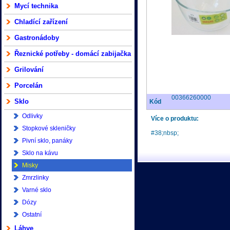
Mycí technika
Chladící zařízení
Gastronádoby
Řeznické potřeby - domácí zabijačka
Grilování
Porcelán
00366260000
Sklo
Kód
Odlivky
Více o produktu:
Stopkové skleničky
#38;nbsp;
Pivní sklo, panáky
Sklo na kávu
Misky
Zmrzlinky
Varné sklo
Dózy
Ostatní
Láhve