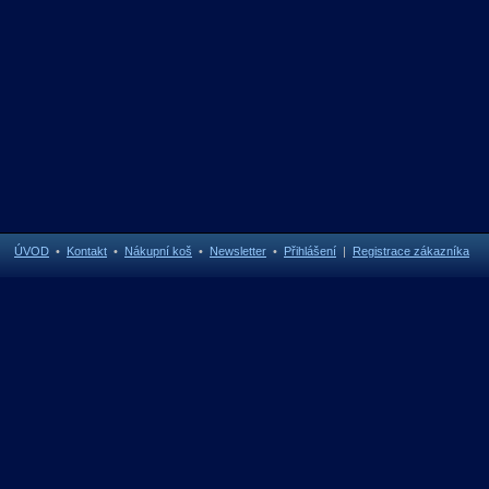
ÚVOD
•
Kontakt
•
Nákupní koš
•
Newsletter
•
Přihlášení
|
Registrace zákazníka