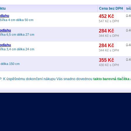
uktu
Cena bez DPH
bě
odlahu
452 Kč
0 
šířka 4 cm délka 50 cm
547 Kč
s DPH
odlahu
284 Kč
0 
ířka 6,5 cm délka 27 cm
344 Kč
s DPH
odlahu
284 Kč
0 
ířka 3,4 cm délka 24 cm
344 Kč
s DPH
355 Kč
0 
 délka 150 cm
430 Kč
s DPH
P: K úspěšnému dokončení nákupu Vás snadno dovednou
takto barevná tlačítka