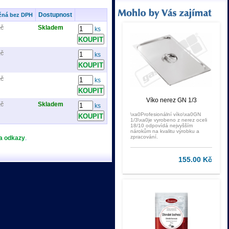
Dostupnost
žná bez DPH
Kč
Skladem
ks
Kč
ks
Kč
ks
Víko nerez GN 1/3
Kč
Skladem
ks
\xa0Profesionální víko\xa0GN
1/3\xa0je vyrobeno z nerez oceli
18/10 odpovídá nejvyšším
nárokům na kvalitu výrobku a
zpracování.
 a odkazy
.
155.00 Kč