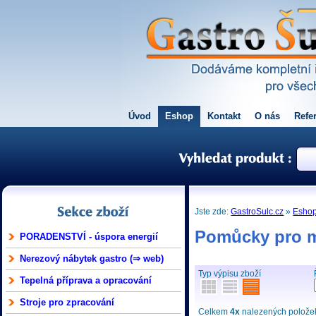
Úvod
Eshop
Kontakt
O nás
Refe
Jste zde:
GastroSulc.cz
»
Esho
Pomůcky pro my
PORADENSTVÍ - úspora energií
Nerezový nábytek gastro (⇒ web)
Typ výpisu zboží
Tepelná příprava a opracování
Stroje pro zpracování
Celkem
4x
nalezených položek 