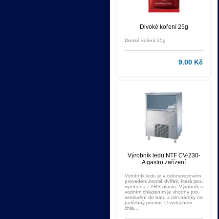
Divoké koření 25g
Divoké koření 25g
9.00 Kč
Výrobník ledu NTF CV-230-
A gastro zařízení
Výrobník ledu je v celonerezovém
provedení,kromě dvířek, která jsou
vyrobena z ABS plastu. Výrobník s
vodním chlazením je vhodný pro
vestavění do baru s min.nároky na
potřebný prostor. U vzduchem
chla...