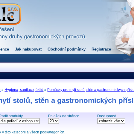
rence
Jak nakupovat
Obchodní podmínky
Registrace
p
»
Hygiena, sanitace, úklid
»
Pomůcky pro mytí stolů, stěn a gastronomických přísl
tí stolů, stěn a gastronomických přís
Řadit produkty
Položek na stránce
Dostupnost
v této kategorii a všech podkategoriích.