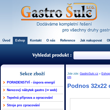
Úvod
Eshop
Kontakt
O nás
Reference
Jak nakupovat
O
Jste zde:
GastroSulc.cz
»
Esho
cm
PORADENSTVÍ - úspora energií
Podnos 32x22
Nerezový nábytek gastro (⇒ web)
Tepelná příprava a opracování
Stroje pro zpracování