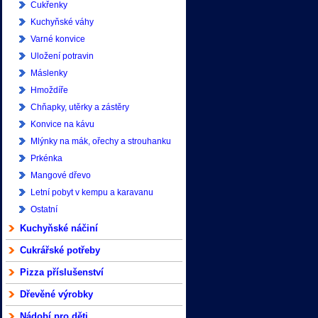
Cukřenky
Kuchyňské váhy
Varné konvice
Uložení potravin
Máslenky
Hmoždíře
Chňapky, utěrky a zástěry
Konvice na kávu
Mlýnky na mák, ořechy a strouhanku
Prkénka
Mangové dřevo
Letní pobyt v kempu a karavanu
Ostatní
Kuchyňské náčiní
Cukrářské potřeby
Pizza příslušenství
Dřevěné výrobky
Nádobí pro děti