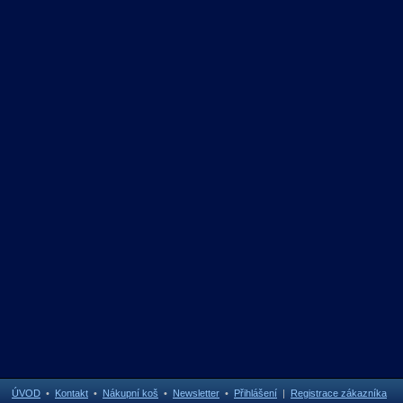
ÚVOD
•
Kontakt
•
Nákupní koš
•
Newsletter
•
Přihlášení
|
Registrace zákazníka