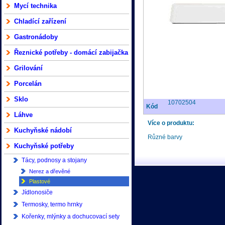
Mycí technika
Chladící zařízení
Gastronádoby
Řeznické potřeby - domácí zabijačka
Grilování
Porcelán
Sklo
10702504
Kód
Láhve
Více o produktu:
Kuchyňské nádobí
Různé barvy
Kuchyňské potřeby
Tácy, podnosy a stojany
Nerez a dřevěné
Plastové
Jídlonosiče
Termosky, termo hrnky
Kořenky, mlýnky a dochucovací sety