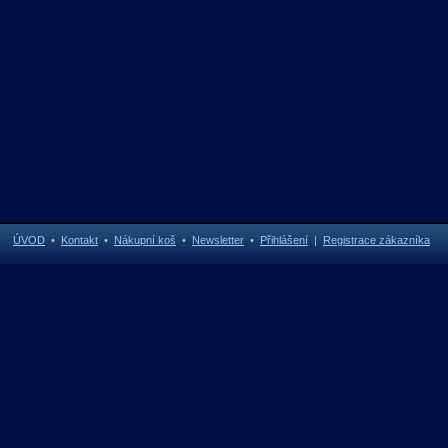
ÚVOD
•
Kontakt
•
Nákupní koš
•
Newsletter
•
Přihlášení
|
Registrace zákazníka