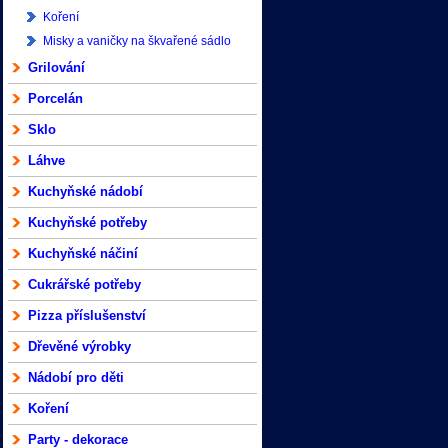
Koření
Misky a vaničky na škvařené sádlo
Grilování
Porcelán
Sklo
Láhve
Kuchyňské nádobí
Kuchyňské potřeby
Kuchyňské náčiní
Cukrářské potřeby
Pizza příslušenství
Dřevěné výrobky
Nádobí pro děti
Koření
Party - dekorace