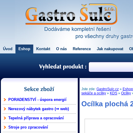
Úvod
Eshop
Kontakt
O nás
Reference
Jak nakupovat
O
Jste zde:
GastroSulc.cz
»
Esho
sekáče a ocílky
»
KDS
»
Ocílky
PORADENSTVÍ - úspora energií
Ocílka plochá
Nerezový nábytek gastro (⇒ web)
Tepelná příprava a opracování
Stroje pro zpracování