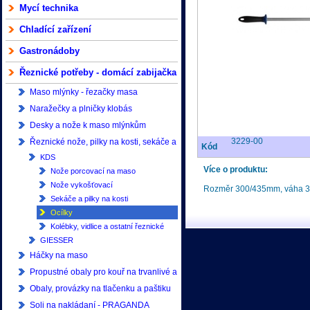
Mycí technika
Chladící zařízení
Gastronádoby
Řeznické potřeby - domácí zabijačka
Maso mlýnky - řezačky masa
Naražečky a plničky klobás
Desky a nože k maso mlýnkům
3229-00
Řeznické nože, pilky na kosti, sekáče a
Kód
KDS
ocílky
Více o produktu:
Nože porcovací na maso
Nože vykošťovací
Rozměr 300/435mm, váha 
Sekáče a pilky na kosti
Ocílky
Kolébky, vidlice a ostatní řeznické
GIESSER
náčiní
Háčky na maso
Propustné obaly pro kouř na trvanlivé a
měkké salámy
Obaly, provázky na tlačenku a paštiku
Soli na nakládaní - PRAGANDA