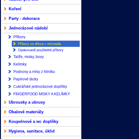
Koření
Party - dekorace
Jednorázové nádobí
Příbory
Příbory ze dřeva + míchadla
Opakovaně použitelné příbory
Talíře, misky, boxy
Kelímky
Podnosy a mísy z hliníku
Papírové tácky
Cukrářské jednorázové doplňky
FINGERFOOD MISKY A KELÍMKY
Ubrousky a ubrusy
Obalové materiály
Koupelnové a wc doplňky
Hygiena, sanitace, úklid