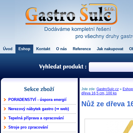
Úvod
Eshop
Kontakt
O nás
Reference
Jak nakupovat
O
Jste zde:
GastroSulc.cz
»
Esho
dřeva 16,5 cm, 100 ks
PORADENSTVÍ - úspora energií
Nůž ze dřeva 1
Nerezový nábytek gastro (⇒ web)
Tepelná příprava a opracování
Stroje pro zpracování