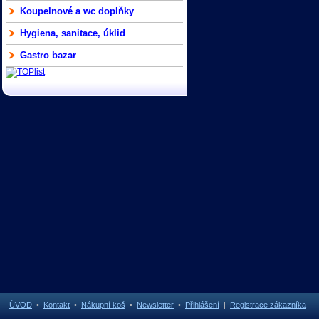
Koupelnové a wc doplňky
Hygiena, sanitace, úklid
Gastro bazar
ÚVOD
•
Kontakt
•
Nákupní koš
•
Newsletter
•
Přihlášení
|
Registrace zákazníka