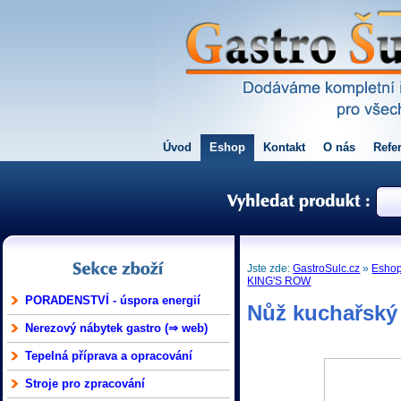
Úvod
Eshop
Kontakt
O nás
Refe
Jste zde:
GastroSulc.cz
»
Esho
KING'S ROW
PORADENSTVÍ - úspora energií
Nůž kuchařský
Nerezový nábytek gastro (⇒ web)
Tepelná příprava a opracování
Stroje pro zpracování