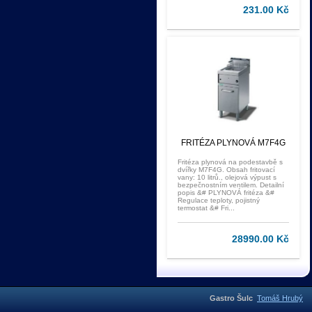
231.00 Kč
FRITÉZA PLYNOVÁ M7F4G
Fritéza plynová na podestavbě s
dvířky M7F4G. Obsah fritovací
vany: 10 litrů., olejová výpust s
bezpečnostním ventilem. Detailní
popis &# PLYNOVÁ fritéza &#
Regulace teploty, pojistný
termostat &# Fri...
28990.00 Kč
Gastro Šulc
Tomáš Hrubý