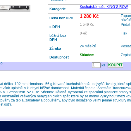
Kuchařské nože KING´S ROW
Kategorie
1 280 Kč
Zapama
Cena bez DPH
návšt
1 549 Kč
Přidat
s DPH
0 Kč
Tisk
běžná bez
DPH
24 měsíců
Posla
Záruka
Skladem
Zeptat
Dostupnost
00
ks
á délka: 192 mm Hmotnost: 56 g Kované kuchařské nože nejvyšší kvality, které spl
se však uplatní i v kuchyni běžné domácnosti. Materiál čepele: Speciální francouz
V. Tvrdost min. 52 HRc. Střenka: Dělená, vyrobená ze speciální plastické hmoty se
e odstranění veškerých nehygienických spár, které by se mohly vyskytnout mezi kovo
kovány za tepla, zakaleny a popuštěny, aby bylo dosaženo velmi jemné struktury m
t ostří.