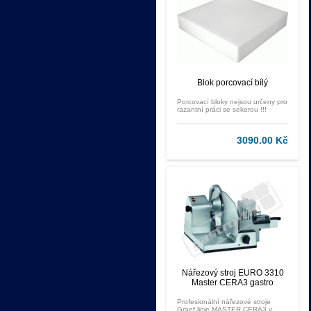
Blok porcovací bílý
Porcovací bloky nejsou určeny pro
razantní práci se sekerou !!!
3090.00 Kč
Nářezový stroj EURO 3310
Master CERA3 gastro
Profesionální nářezové stroje
Graef linie MASTER CERA3 v