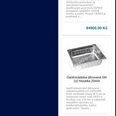
hliníkovém provedení se
speciálním keramickým
nepřilnavým povrchem CERA3
(kompletní opláštění včetně
vozíku a nože). Povrch CERA3 je
extrémně o...
84900.00 Kč
Gastronádoba děrovaná GN
1/2 hloubka 20mm
\xa0Profesionální děrovaná
nádoba\xa0GN 1/2 (325x265,
h=20 mm)\xa0s otvory Ø 3 mm je
vyrobenaz nerez oceli 18/10 o
tloušťce cca. 0,8 mm a odpovídá
nejvyšším nárokům na
kvalitu\xa0výrobku a jeho
zpracování. Gastro...