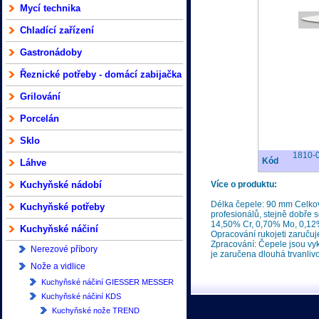
Mycí technika
Chladící zařízení
Gastronádoby
Řeznické potřeby - domácí zabijačka
Grilování
Porcelán
Sklo
1810-
Kód
Láhve
Kuchyňské nádobí
Více o produktu:
Délka čepele: 90 mm Celkov
Kuchyňské potřeby
profesionálů, stejně dobře 
14,50% Cr, 0,70% Mo, 0,12% 
Kuchyňské náčiní
Opracování rukojeti zaručuj
Zpracování: Čepele jsou vy
Nerezové příbory
je zaručena dlouhá trvanlivos
Nože a vidlice
Kuchyňské náčiní GIESSER MESSER
Kuchyňské náčiní KDS
Kuchyňské nože TREND