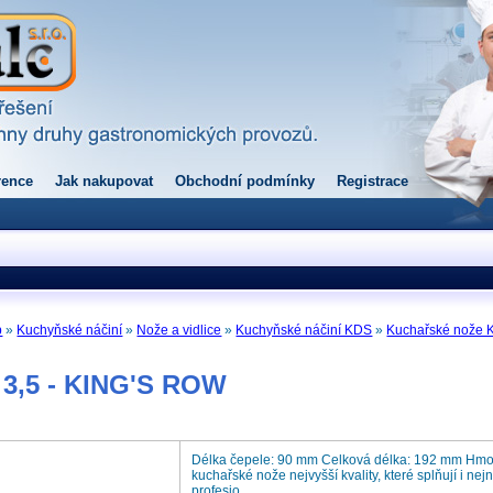
rence
Jak nakupovat
Obchodní podmínky
Registrace
p
»
Kuchyňské náčiní
»
Nože a vidlice
»
Kuchyňské náčiní KDS
»
Kuchařské nože
 3,5 - KING'S ROW
Délka čepele: 90 mm Celková délka: 192 mm Hmo
kuchařské nože nejvyšší kvality, které splňují i ne
profesio ...