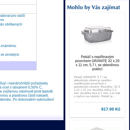
tovat pro další
ěvu
 do oblíbených
t známému
 se prodejce
Pekáč s nepřilnavým
povrchem GRANITE 32 x 20
x 11 cm, 5,7 l, se skleněnou
poklicí
Pekáč GRANITE 5,7 l se
skleněným víkem je opatřen
ňují i nejnáročnější požadavky
nepřilnavým povrchem s
granitovým vzorem. Rozměry: 32,5
ská ocel s obsahem 0,50% C,
x 21 x 11 cm, tloušťka stěny 2,2
 zvýšenou odolností proti teplotě.
mm, tloušťka dna 4,7 mm, Lze mýt
vou a plastovou částí rukojeti.
v myčce na nádobí. Pekáč je ...
ateriálu. Po dokonalém vybroušení
817.00 Kč