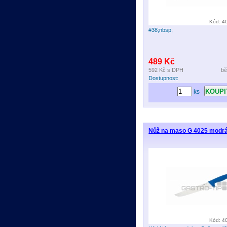
Kód: 4
#38;nbsp;
489 Kč
592 Kč
s DPH
bě
Dostupnost:
ks
Nůž na maso G 4025 modr
Kód: 4