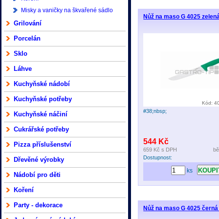
Misky a vaničky na škvařené sádlo
Nůž na maso G 4025 zelen
Grilování
Porcelán
Sklo
Láhve
Kuchyňské nádobí
Kuchyňské potřeby
Kód: 4
#38;nbsp;
Kuchyňské náčiní
Cukrářské potřeby
544 Kč
Pizza příslušenství
659 Kč
s DPH
bě
Dostupnost:
Dřevěné výrobky
ks
Nádobí pro děti
Koření
Party - dekorace
Nůž na maso G 4025 černá