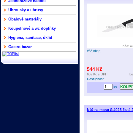
Jednorázové nádobí
Ubrousky a ubrusy
Obalové materiály
Koupelnové a wc doplňky
Hygiena, sanitace, úklid
Kód: 4
Gastro bazar
#38;nbsp;
544 Kč
659 Kč
s DPH
bě
Dostupnost:
ks
Nůž na maso G 4025 žlutá 