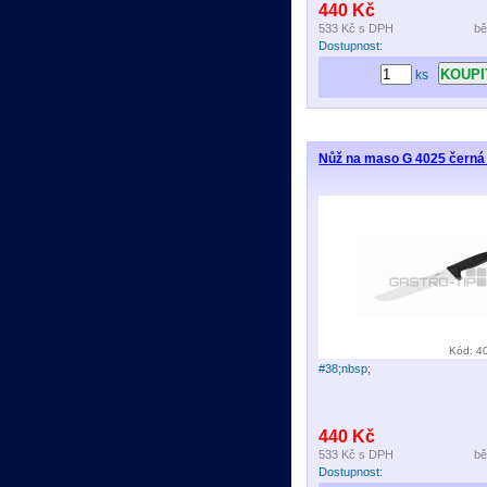
440 Kč
533 Kč
s DPH
bě
Dostupnost:
ks
Nůž na maso G 4025 černá
Kód: 4
#38;nbsp;
440 Kč
533 Kč
s DPH
bě
Dostupnost: