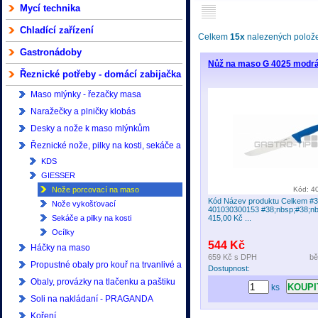
Mycí technika
Chladící zařízení
Celkem
15x
nalezených položek
Gastronádoby
Nůž na maso G 4025 modr
Řeznické potřeby - domácí zabijačka
Maso mlýnky - řezačky masa
Naražečky a plničky klobás
Desky a nože k maso mlýnkům
Řeznické nože, pilky na kosti, sekáče a
KDS
ocílky
GIESSER
Nože porcovací na maso
Kód: 4
Kód Název produktu Celkem #3
Nože vykošťovací
401030300153 #38;nbsp;#38;n
Sekáče a pilky na kosti
415,00 Kč ...
Ocílky
544 Kč
Háčky na maso
659 Kč
s DPH
bě
Propustné obaly pro kouř na trvanlivé a
Dostupnost:
měkké salámy
Obaly, provázky na tlačenku a paštiku
ks
Soli na nakládaní - PRAGANDA
Koření