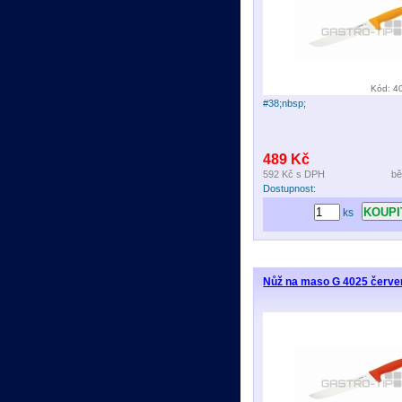
Kód: 4
#38;nbsp;
489 Kč
592 Kč
s DPH
bě
Dostupnost:
ks
Nůž na maso G 4025 červe