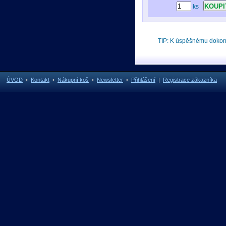
ks
TIP: K úspěšnému doko
ÚVOD
•
Kontakt
•
Nákupní koš
•
Newsletter
•
Přihlášení
|
Registrace zákazníka