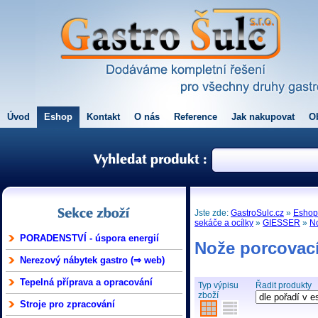
Úvod
Eshop
Kontakt
O nás
Reference
Jak nakupovat
O
Jste zde:
GastroSulc.cz
»
Esho
sekáče a ocílky
»
GIESSER
»
N
PORADENSTVÍ - úspora energií
Nože porcovac
Nerezový nábytek gastro (⇒ web)
Tepelná příprava a opracování
Typ výpisu
Řadit produkty
zboží
Stroje pro zpracování