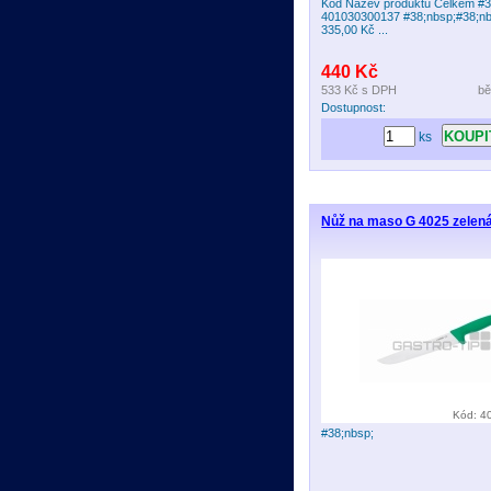
Kód Název produktu Celkem #3
401030300137 #38;nbsp;#38;n
335,00 Kč ...
440 Kč
533 Kč
s DPH
bě
Dostupnost:
ks
Nůž na maso G 4025 zelen
Kód: 4
#38;nbsp;