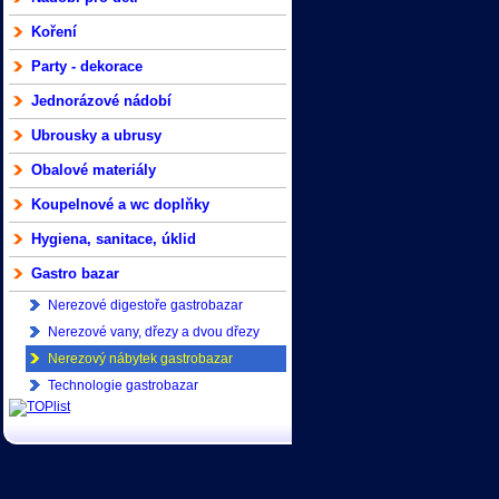
Koření
Party - dekorace
Jednorázové nádobí
Ubrousky a ubrusy
Obalové materiály
Koupelnové a wc doplňky
Hygiena, sanitace, úklid
Gastro bazar
Nerezové digestoře gastrobazar
Nerezové vany, dřezy a dvou dřezy
gastrobazar
Nerezový nábytek gastrobazar
Technologie gastrobazar