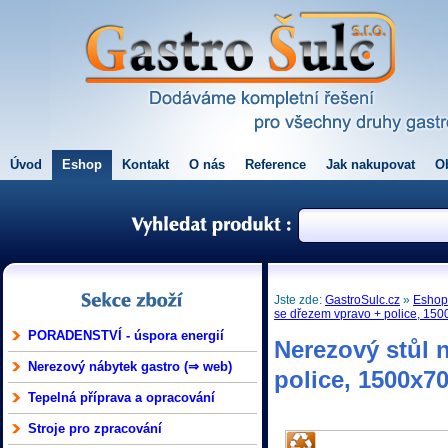
Úvod
Eshop
Kontakt
O nás
Reference
Jak nakupovat
O
Jste zde:
GastroSulc.cz
»
Esho
se dřezem vpravo + police, 15
PORADENSTVÍ - úspora energií
Nerezový stůl 
Nerezový nábytek gastro (⇒ web)
police, 1500x7
Tepelná příprava a opracování
Stroje pro zpracování