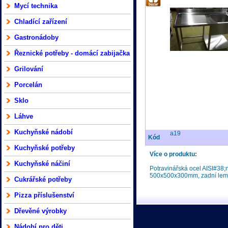
Mycí technika
Chladící zařízení
Gastronádoby
Řeznické potřeby - domácí zabijačka
Grilování
Porcelán
Sklo
Láhve
Kuchyňské nádobí
a19
Kód
Kuchyňské potřeby
Více o produktu:
Kuchyňské náčiní
Potravinářská ocel AISI#38;
500x500x300mm, zadní le
Cukrářské potřeby
Pizza příslušenství
Dřevěné výrobky
Nádobí pro děti