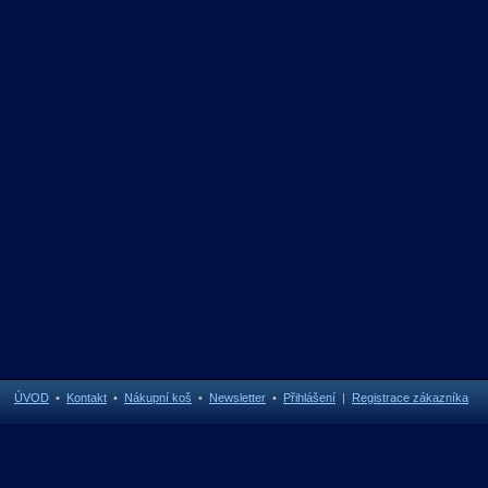
ÚVOD
•
Kontakt
•
Nákupní koš
•
Newsletter
•
Přihlášení
|
Registrace zákazníka