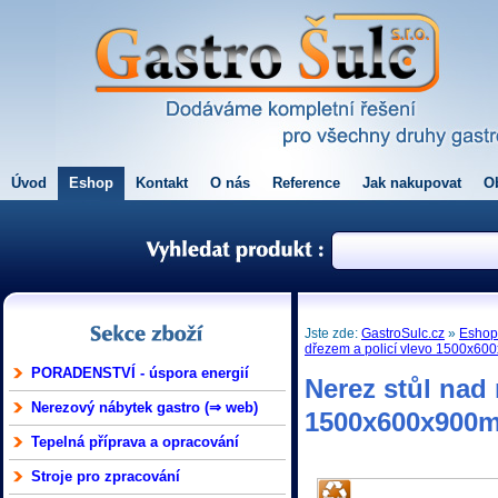
Úvod
Eshop
Kontakt
O nás
Reference
Jak nakupovat
O
Jste zde:
GastroSulc.cz
»
Esho
dřezem a policí vlevo 1500x60
PORADENSTVÍ - úspora energií
Nerez stůl nad
Nerezový nábytek gastro (⇒ web)
1500x600x900m
Tepelná příprava a opracování
Stroje pro zpracování