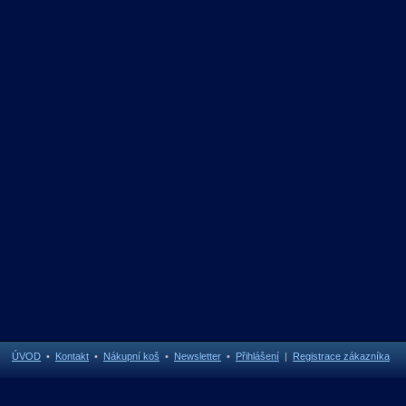
ÚVOD
•
Kontakt
•
Nákupní koš
•
Newsletter
•
Přihlášení
|
Registrace zákazníka