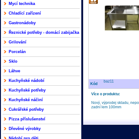
Mycí technika
Chladící zařízení
Gastronádoby
Řeznické potřeby - domácí zabijačka
Grilování
Porcelán
Sklo
Láhve
Kuchyňské nádobí
baz11
Kód
Kuchyňské potřeby
Více o produktu:
Kuchyňské náčiní
Nový, výprodej skladu, nep
zadní lem 100mm
Cukrářské potřeby
Pizza příslušenství
Dřevěné výrobky
Nádobí pro děti