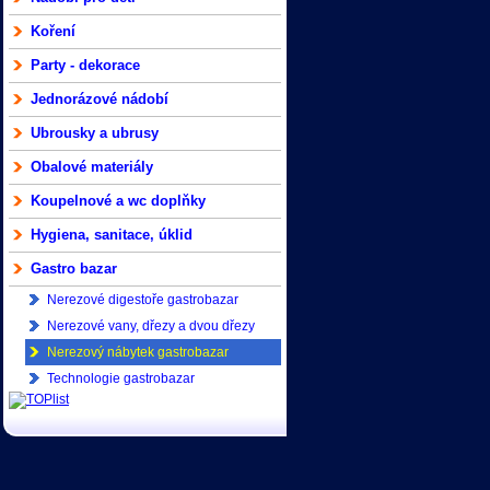
Koření
Party - dekorace
Jednorázové nádobí
Ubrousky a ubrusy
Obalové materiály
Koupelnové a wc doplňky
Hygiena, sanitace, úklid
Gastro bazar
Nerezové digestoře gastrobazar
Nerezové vany, dřezy a dvou dřezy
gastrobazar
Nerezový nábytek gastrobazar
Technologie gastrobazar