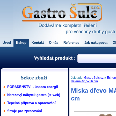
Úvod
Eshop
Kontakt
O nás
Reference
Jak nakupovat
O
Jste zde:
GastroSulc.cz
»
Esho
dělená 40,5x16 cm
PORADENSTVÍ - úspora energií
Miska dřevo MA
Nerezový nábytek gastro (⇒ web)
cm
Tepelná příprava a opracování
Stroje pro zpracování