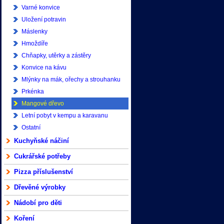
Varné konvice
Uložení potravin
Máslenky
Hmoždíře
Chňapky, utěrky a zástěry
Konvice na kávu
Mlýnky na mák, ořechy a strouhanku
Prkénka
Mangové dřevo
Letní pobyt v kempu a karavanu
Ostatní
Kuchyňské náčiní
Cukrářské potřeby
Pizza příslušenství
Dřevěné výrobky
Nádobí pro děti
Koření