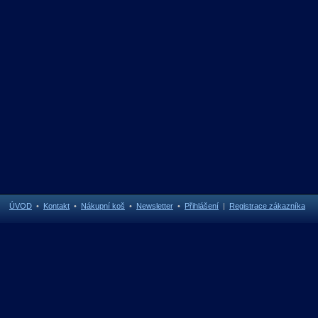
ÚVOD
•
Kontakt
•
Nákupní koš
•
Newsletter
•
Přihlášení
|
Registrace zákazníka