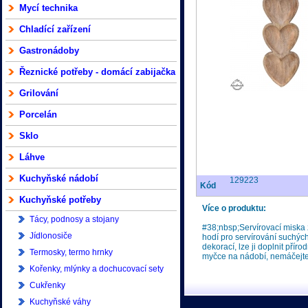
Mycí technika
Chladící zařízení
Gastronádoby
Řeznické potřeby - domácí zabijačka
Grilování
Porcelán
Sklo
Láhve
Kuchyňské nádobí
129223
Kód
Kuchyňské potřeby
Více o produktu:
Tácy, podnosy a stojany
#38;nbsp;Servírovací miska z
Jídlonosiče
hodí pro servírování suchý
dekorací, lze ji doplnit pří
Termosky, termo hrnky
myčce na nádobí, nemáčejte,
Kořenky, mlýnky a dochucovací sety
Cukřenky
Kuchyňské váhy