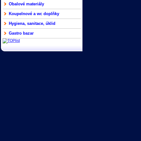
Obalové materiály
Koupelnové a wc doplňky
Hygiena, sanitace, úklid
Gastro bazar