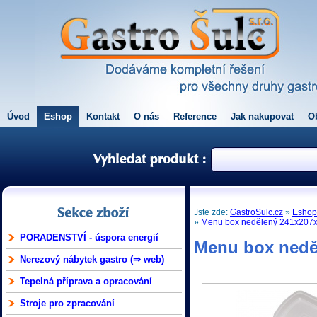
Úvod
Eshop
Kontakt
O nás
Reference
Jak nakupovat
O
Jste zde:
GastroSulc.cz
»
Esho
»
Menu box nedělený 241x207x
PORADENSTVÍ - úspora energií
Menu box nedě
Nerezový nábytek gastro (⇒ web)
Tepelná příprava a opracování
Stroje pro zpracování