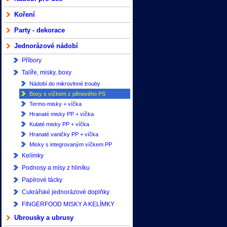
Koření
Party - dekorace
Jednorázové nádobí
Příbory
Talíře, misky, boxy
Nádobí do mikrovlnné trouby
Boxy s víčkem z pěnového PS
Termo-misky + víčka
Hranaté misky PP + víčka
Kulaté misky PP + víčka
Hranaté vaničky PP + víčka
Misky s integrovaným víčkem PP
Kelímky
Podnosy a mísy z hliníku
Papírové tácky
Cukrářské jednorázové doplňky
FINGERFOOD MISKY A KELÍMKY
Ubrousky a ubrusy