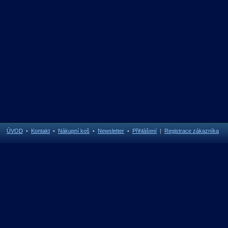
ÚVOD
•
Kontakt
•
Nákupní koš
•
Newsletter
•
Přihlášení
|
Registrace zákazníka