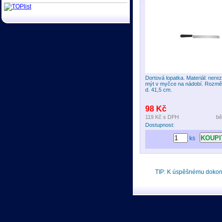
Dortová lopatka. Materiál: nerez
mýt v myčce na nádobí. Rozměr
d. 41,5 cm.
98 Kč
119 Kč
s DPH
bě
Dostupnost:
ks
TIP: K úspěšnému doko