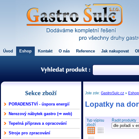
Úvod
Eshop
Kontakt
O nás
Reference
Jak nakupovat
O
Jste zde:
GastroSulc.cz
»
Esho
Lopatky na dor
PORADENSTVÍ - úspora energií
Nerezový nábytek gastro (⇒ web)
Typ výpisu
Řadit produkty
Tepelná příprava a opracování
zboží
Stroje pro zpracování