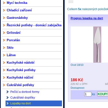
Mycí technika
Celkem
5x
nalezených položek 
Chladící zařízení
Gastronádoby
Progres lopatka na dort
Řeznické potřeby - domácí zabijačka
Grilování
Porcelán
Sklo
Láhve
Kuchyňské nádobí
Ocel 18/10
Kuchyňské potřeby
Kuchyňské náčiní
186 Kč
226 Kč
s DPH
bě
Cukrářské potřeby
Dostupnost:
Pečící a dortové formy
ks
Cukrářské doplňky
Lopatky na dort