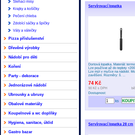
Šlehací mísy
Servírovací lopatka
Krajky a košíčky
Pečení chleba
Zdobící sáčky a špičky
Vály a válečky
Pizza příslušenství
Dřevěné výrobky
Nádobí pro děti
Dortová lopatka. Materiál: term
Koření
Lze používat až do teploty +20
Lze mýt v myčce na nádobí. M
zavěšení. Rozměry: š. ...
Party - dekorace
74 Kč
Jednorázové nádobí
90 Kč
s DPH
bě
Dostupnost:
Ubrousky a ubrusy
ks
Obalové materiály
Koupelnové a wc doplňky
Hygiena, sanitace, úklid
Servírovací lopatka 28 cm
Gastro bazar