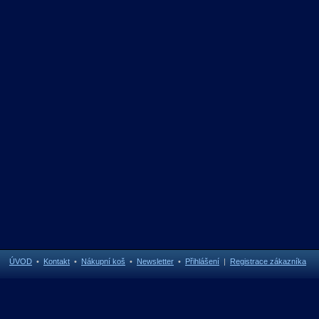
ÚVOD
•
Kontakt
•
Nákupní koš
•
Newsletter
•
Přihlášení
|
Registrace zákazníka