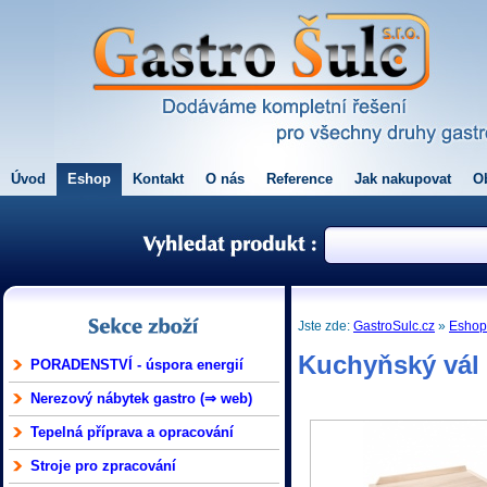
Úvod
Eshop
Kontakt
O nás
Reference
Jak nakupovat
O
Jste zde:
GastroSulc.cz
»
Esho
Kuchyňský vál
PORADENSTVÍ - úspora energií
Nerezový nábytek gastro (⇒ web)
Tepelná příprava a opracování
Stroje pro zpracování