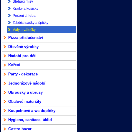
Šlehací mísy
Krajky a košíčky
Pečení chleba
Zdobící sáčky a špičky
Vály a válečky
Pizza příslušenství
Dřevěné výrobky
Nádobí pro děti
Koření
Party - dekorace
Jednorázové nádobí
Ubrousky a ubrusy
Obalové materiály
Koupelnové a wc doplňky
Hygiena, sanitace, úklid
Gastro bazar