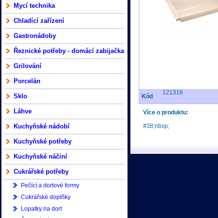
Mycí technika
Chladící zařízení
Gastronádoby
Řeznické potřeby - domácí zabijačka
Grilování
Porcelán
121316
Sklo
Kód
Láhve
Více o produktu:
Kuchyňské nádobí
#38;nbsp;
Kuchyňské potřeby
Kuchyňské náčiní
Cukrářské potřeby
Pečící a dortové formy
Cukrářské doplňky
Lopatky na dort