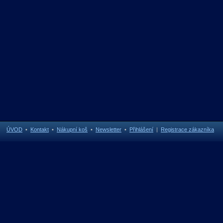
ÚVOD
•
Kontakt
•
Nákupní koš
•
Newsletter
•
Přihlášení
|
Registrace zákazníka